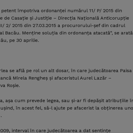
petent împotriva ordonanţei numărul 11/ P/ 2015 din
e de Casaţie şi Justiţie – Direcţia Naţională Anticorupţie
 II/ 2/ 2015 din 27.03.2015 a procurorului-şef din cadrul
ial Bacău. Menţine soluţia din ordonanţa atacată“, se arată
ău, pe 30 aprilie.
lea se află pe rol un alt dosar, în care judecătoarea Paisa
eancă Mirela Rengheş şi afaceristul Aurel Lazăr –
va Roşie.
, aşa cum prevede legea, sau şi-ar fi depăşit atribuţiile î
uşind, în acest fel, să-l ajute pe afacerist la obţinerea un
.
 2009, interval în care judecătoarea a dat sentinţe