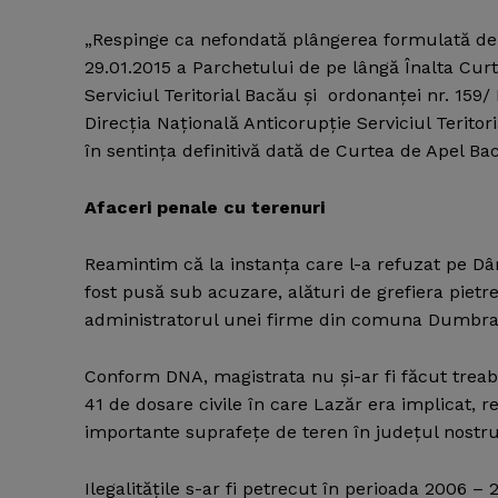
„Respinge ca nefondată plângerea formulată de 
29.01.2015 a Parchetului de pe lângă Înalta Curt
Serviciul Teritorial Bacău şi ordonanţei nr. 159/
Direcţia Naţională Anticorupţie Serviciul Teritor
în sentinţa definitivă dată de Curtea de Apel Bac
Afaceri penale cu terenuri
Reamintim că la instanţa care l-a refuzat pe Dâr
fost pusă sub acuzare, alături de grefiera pietr
administratorul unei firme din comuna Dumbra
Conform DNA, magistrata nu şi-ar fi făcut treaba
41 de dosare civile în care Lazăr era implicat, re
importante suprafeţe de teren în judeţul nostru
Ilegalităţile s-ar fi petrecut în perioada 2006 –