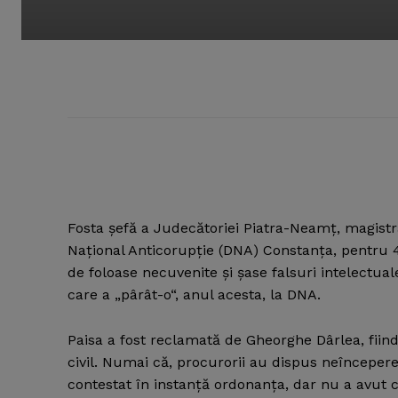
Fosta şefă a Judecătoriei Piatra-Neamţ, magistr
Naţional Anticorupţie (DNA) Constanţa, pentru 4
de foloase necuvenite şi şase falsuri intelectua
care a „pârât-o“, anul acesta, la DNA.
Paisa a fost reclamată de Gheorghe Dârlea, fiind
civil. Numai că, procurorii au dispus neîncepere
contestat în instanţă ordonanţa, dar nu a avut 