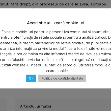
inut, fără drept, din procesele pe care le avea, aproape
care se judeca. În schimbul acestor servicii, Iulia Paisa a
Week
 credit bancar de 128.000 de franci elveţieni.
e PRO
Acest site utilizează cookie-uri
 de către Consiliul Superior al Magistraturii.
Company
Folosim cookie-uri pentru a personaliza conținutul și anunțurile,
entru a oferi funcții de rețele sociale și pentru a analiza traficul. 
i folosit de mai multe „scheme“ pentru a-l favoriza pe
asemenea, le oferim partenerilor de rețele sociale, de publicitate ș
About
 judiciare de timbru, care ar fi trebuit achitate de Lazăr
e analize informații cu privire la modul în care folosiți site-ul nostr
Contact us
Aceștia le pot combina cu alte informații oferite de dvs. sau cules
etul local al municipiului Piatra-Neamţ cu 12.627 de lei.
Subscription Plans
n urma folosirii serviciilor lor. În cazul în care alegeți să continuați 
utilizați website-ul nostru, sunteți de acord cu utilizarea modulelo
ai fi procedat în aşa fel încât toate dosarele deschise de
My account
noastre cookie.
el încât să-l poată favoriza pe afacerist.
Ok
Politica de confidentialitate
E NOW
Articolul următor