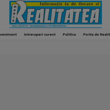
veniment
Intreruperi curent
Politica
Portia de Reali