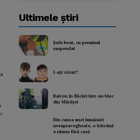
Ultimele ştiri
Şofa beat, cu permisul
suspendat
I-aţi văzut?
 a
Balcon în flăcări într-un bloc
din Mărăţei
n
or
Din cauza unei lumânări
nesupravegheate, o bătrână
a rămas fără casă