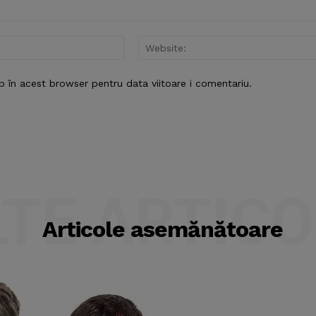
Email:*
b în acest browser pentru data viitoare i comentariu.
LTE ARTICO
Articole asemănătoare