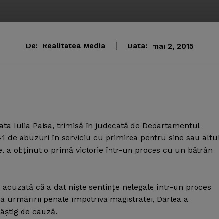
De:
Realitatea Media
Data:
mai 2, 2015
ata Iulia Paisa, trimisă în judecată de Departamentul
1 de abuzuri în serviciu cu primirea pentru sine sau altu
le, a obţinut o primă victorie într-un proces cu un bătrân
 acuzată că a dat nişte sentinţe nelegale într-un proces
a urmăririi penale împotriva magistratei, Dârlea a
câştig de cauză.