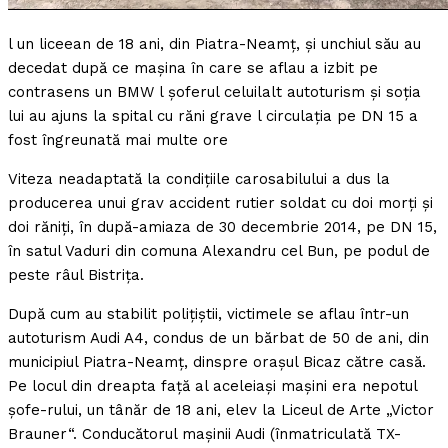
l un liceean de 18 ani, din Piatra-Neamţ, şi unchiul său au
decedat după ce maşina în care se aflau a izbit pe
contrasens un BMW l şoferul celuilalt autoturism şi soţia
lui au ajuns la spital cu răni grave l circulaţia pe DN 15 a
fost îngreunată mai multe ore
Viteza neadaptată la condiţiile carosabilului a dus la
producerea unui grav accident rutier soldat cu doi morţi şi
doi răniţi, în după-amiaza de 30 decembrie 2014, pe DN 15,
în satul Vaduri din comuna Alexandru cel Bun, pe podul de
peste râul Bistriţa.
După cum au stabilit poliţiştii, victimele se aflau într-un
autoturism Audi A4, condus de un bărbat de 50 de ani, din
municipiul Piatra-Neamţ, dinspre oraşul Bicaz către casă.
Pe locul din dreapta faţă al aceleiaşi maşini era nepotul
şofe-rului, un tânăr de 18 ani, elev la Liceul de Arte „Victor
Brauner“. Conducătorul maşinii Audi (înmatriculată TX-