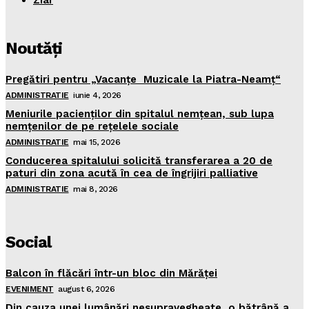
Ziar
Noutăţi
Pregătiri pentru „Vacanţe Muzicale la Piatra-Neamţ“
ADMINISTRATIE
iunie 4, 2026
Meniurile pacienţilor din spitalul nemţean, sub lupa
nemţenilor de pe reţelele sociale
ADMINISTRATIE
mai 15, 2026
Conducerea spitalului solicită transferarea a 20 de
paturi din zona acută în cea de îngrijiri palliative
ADMINISTRATIE
mai 8, 2026
Social
Balcon în flăcări într-un bloc din Mărăţei
EVENIMENT
august 6, 2026
Din cauza unei lumânări nesupravegheate, o bătrână a