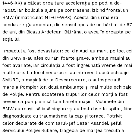
1446-XK) a călcat prea tare acceleraţia pe pod, a de-
rapat, iar bolidul a ajuns pe contrasens, izbind frontal un
BMW (înmatriculat NT-67-WPX). Acesta din urmă era
condus re-gulamentar, din sensul opus de un bărbat de 67
de ani, din Bicazu Ardelean. Bătrânul o avea în dreapta pe
soţia lui.
Impactul a fost devastator: cei din Audi au murit pe loc, cei
din BMW s-au ales cu răni foarte grave, ambele maşini au
fost avariate, iar circulaţia a fost îngreunată vreme de mai
multe ore. La locul nenorocirii au intervenit două echipaje
SMURD, o maşină de la Descarcerare, o autospecială
mare a Pompierilor, două ambulanţe şi mai multe echipaje
de Poliţie. Pentru scoaterea trupurilor celor morţi a fost
nevoie ca pompierii să taie fiarele maşinii. Victimele din
BMW au reuşit să iasă singure şi au fost duse la spital, fiind
diagnosticate cu traumatisme la cap şi torace. Potrivit
celor declarate de comisarul-şef Cezar Asandei, şeful
Serviciului Poliţiei Rutiere, tragedia de marţea trecută a