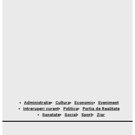
Administratie
Cultura
Economic
Eveniment
Intreruperi curent
Politica
Portia de Realitate
Sanatate
Social
Sport
Ziar