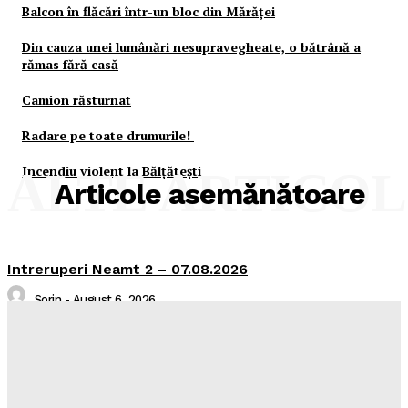
Balcon în flăcări într-un bloc din Mărăţei
Din cauza unei lumânări nesupravegheate, o bătrână a
rămas fără casă
Camion răsturnat
Radare pe toate drumurile!
Incendiu violent la Bălţăteşti
ALTE ARTICO
Articole asemănătoare
Intreruperi Neamt 2 – 07.08.2026
Sorin
-
August 6, 2026
Intreruperi Neamt 1 – 07.08.2026
Sorin
-
August 6, 2026