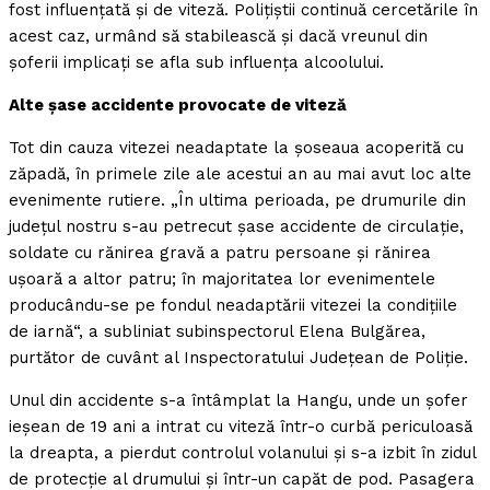
fost influenţată şi de viteză. Poliţiştii continuă cercetările în
acest caz, urmând să stabilească şi dacă vreunul din
şoferii implicaţi se afla sub influenţa alcoolului.
Alte şase accidente provocate de viteză
Tot din cauza vitezei neadaptate la şoseaua acoperită cu
zăpadă, în primele zile ale acestui an au mai avut loc alte
evenimente rutiere. „În ultima perioada, pe drumurile din
judeţul nostru s-au petrecut şase accidente de circulaţie,
soldate cu rănirea gravă a patru persoane şi rănirea
uşoară a altor patru; în majoritatea lor evenimentele
producându-se pe fondul neadaptării vitezei la condiţiile
de iarnă“, a subliniat subinspectorul Elena Bulgărea,
purtător de cuvânt al Inspectoratului Judeţean de Poliţie.
Unul din accidente s-a întâmplat la Hangu, unde un şofer
ieşean de 19 ani a intrat cu viteză într-o curbă periculoasă
la dreapta, a pierdut controlul volanului şi s-a izbit în zidul
de protecţie al drumului şi într-un capăt de pod. Pasagera