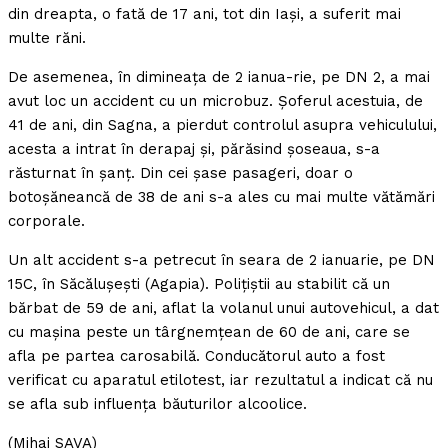
din dreapta, o fată de 17 ani, tot din Iaşi, a suferit mai
multe răni.
De asemenea, în dimineaţa de 2 ianua-rie, pe DN 2, a mai
avut loc un accident cu un microbuz. Şoferul acestuia, de
41 de ani, din Sagna, a pierdut controlul asupra vehiculului,
acesta a intrat în derapaj şi, părăsind şoseaua, s-a
răsturnat în şanţ. Din cei şase pasageri, doar o
botoşăneancă de 38 de ani s-a ales cu mai multe vătămări
corporale.
Un alt accident s-a petrecut în seara de 2 ianuarie, pe DN
15C, în Săcăluşeşti (Agapia). Poliţiştii au stabilit că un
bărbat de 59 de ani, aflat la volanul unui autovehicul, a dat
cu maşina peste un târgnemţean de 60 de ani, care se
afla pe partea carosabilă. Conducătorul auto a fost
verificat cu aparatul etilotest, iar rezultatul a indicat că nu
se afla sub influenţa băuturilor alcoolice.
(Mihai SAVA)