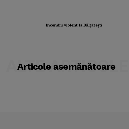
Incendiu violent la Bălţăteşti
ALTE ARTICOLE
Articole asemănătoare