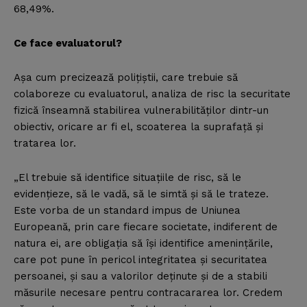
68,49%.
Ce face evaluatorul?
Aşa cum precizează poliţiştii, care trebuie să
colaboreze cu evaluatorul, analiza de risc la securitate
fizică înseamnă stabilirea vulnerabilităţilor dintr-un
obiectiv, oricare ar fi el, scoaterea la suprafaţă şi
tratarea lor.
„El trebuie să identifice situaţiile de risc, să le
evidenţieze, să le vadă, să le simtă şi să le trateze.
Este vorba de un standard impus de Uniunea
Europeană, prin care fiecare societate, indiferent de
natura ei, are obligaţia să îşi identifice ameninţările,
care pot pune în pericol integritatea şi securitatea
persoanei, şi sau a valorilor deţinute şi de a stabili
măsurile necesare pentru contracararea lor. Credem