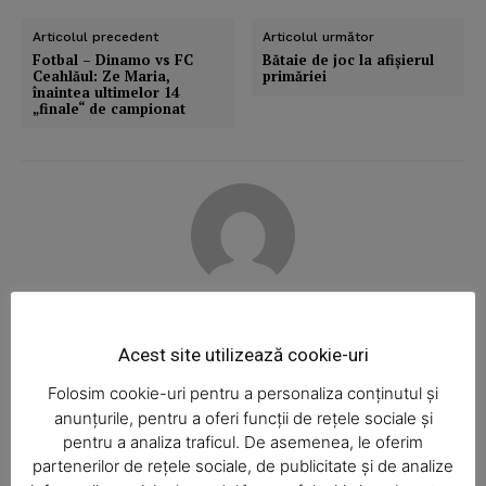
Articolul precedent
Articolul următor
Fotbal – Dinamo vs FC
Bătaie de joc la afişierul
Ceahlăul: Ze Maria,
primăriei
înaintea ultimelor 14
„finale“ de campionat
News Week
Magazine PRO
Realitatea Media
Acest site utilizează cookie-uri
https://www.realitateamedia.ro/
Folosim cookie-uri pentru a personaliza conținutul și
anunțurile, pentru a oferi funcții de rețele sociale și
pentru a analiza traficul. De asemenea, le oferim
2 COMENTARII
partenerilor de rețele sociale, de publicitate și de analize