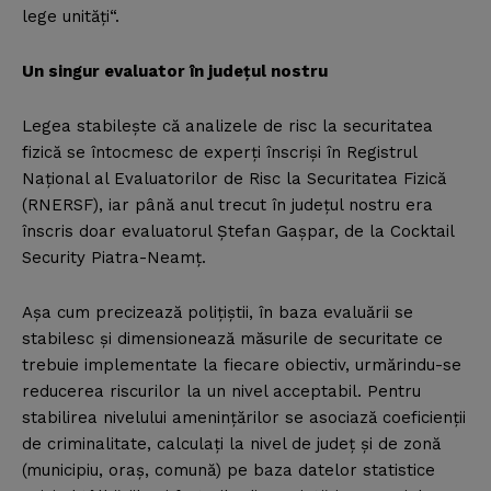
lege unităţi“.
Un singur evaluator în judeţul nostru
Legea stabileşte că analizele de risc la securitatea
fizică se întocmesc de experţi înscrişi în Registrul
Naţional al Evaluatorilor de Risc la Securitatea Fizică
(RNERSF), iar până anul trecut în judeţul nostru era
înscris doar evaluatorul Ştefan Gaşpar, de la Cocktail
Security Piatra-Neamţ.
Aşa cum precizează poliţiştii, în baza evaluării se
stabilesc şi dimensionează măsurile de securitate ce
trebuie implementate la fiecare obiectiv, urmărindu-se
reducerea riscurilor la un nivel acceptabil. Pentru
stabilirea nivelului ameninţărilor se asociază coeficienţii
de criminalitate, calculaţi la nivel de judeţ şi de zonă
(municipiu, oraş, comună) pe baza datelor statistice