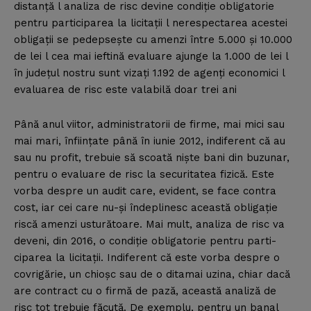
distanţă l analiza de risc devine condiţie obligatorie
pentru participarea la licitaţii l nerespectarea acestei
obligaţii se pedepseşte cu amenzi între 5.000 şi 10.000
de lei l cea mai ieftină evaluare ajunge la 1.000 de lei l
în judeţul nostru sunt vizaţi 1.192 de agenţi economici l
evaluarea de risc este valabilă doar trei ani
Până anul viitor, administratorii de firme, mai mici sau
mai mari, înfiinţate până în iunie 2012, indiferent că au
sau nu profit, trebuie să scoată nişte bani din buzunar,
pentru o evaluare de risc la securitatea fizică. Este
vorba despre un audit care, evident, se face contra
cost, iar cei care nu-şi îndeplinesc această obligaţie
riscă amenzi usturătoare. Mai mult, analiza de risc va
deveni, din 2016, o condiţie obligatorie pentru parti-
ciparea la licitaţii. Indiferent că este vorba despre o
covrigărie, un chioşc sau de o ditamai uzina, chiar dacă
are contract cu o firmă de pază, această analiză de
risc tot trebuie făcută. De exemplu, pentru un banal