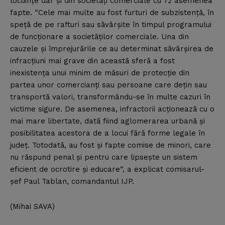
locuinţe dar şi din societăţi comerciale cu 72 asemenea
fapte. “Cele mai multe au fost furturi de subzistenţă, în
speţă de pe rafturi sau săvârşite în timpul programului
de funcţionare a societăţilor comerciale. Una din
cauzele şi împrejurările ce au determinat săvârşirea de
infracţiuni mai grave din această sferă a fost
inexistenţa unui minim de măsuri de protecţie din
partea unor comercianţi sau persoane care deţin sau
transportă valori, transformându-se în multe cazuri în
victime sigure. De asemenea, infractorii acţionează cu o
mai mare libertate, dată fiind aglomerarea urbană şi
posibilitatea acestora de a locui fără forme legale în
judeţ. Totodată, au fost şi fapte comise de minori, care
nu răspund penal şi pentru care lipseşte un sistem
eficient de ocrotire şi educare“, a explicat comisarul-
şef Paul Tablan, comandantul IJP.
(Mihai SAVA)