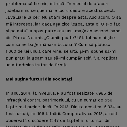
problema să fie mic, întrucât în mediul de afaceri
judeţean nu se ştie mare lucru despre acest subiect.
„Evaluare la ce? Nu ştiam despre asta. Aud acum. O să
mă interesez, iar dacă aşa zice legea, asta e! O s-o fac
şi pe asta“, a spus patroana unui magazin second-hand
din Piatra-Neamţ. „Glumiţi poate?! Statul nu mai ştie
cum să ne bage mâna-n buzunar? Cum să plătesc
1.000 de lei unuia care vine, se uită, şi-mi spune să-mi
pun gratii la geam sau să-mi cumpăr seif?“, a replicat
un alt administrator de firmă.
Mai puţine furturi din societăţi
În anul 2014, la nivelul IJP au fost sesizate 7.985 de
infracţiuni contra patrimoniului, cu un număr de 556
fapte mai puţine decât în 2013. Dintre acestea, 5.334 au
fost furturi, iar 196 tâlhării. Comparativ cu 2013, a fost
observată o scădere (247 de fapte) a furturilor din