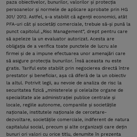
paza obiectivelor, bunurilor, valorilor şi protecţia
persoanelor şi normele de aplicare aprobate prin HG
301/ 2012. Astfel, s-a stabilit că agenţii economici, atât
PFA-uri cât şi societăţi comerciale, trebuie să-şi pună la
punct capitolul „Risc Management“, drept pentru care
să apeleze la un evaluator autorizat. Acesta are
obligaţia de a verifica toate punctele de lucru ale
firmei şi de a impune efectuarea unor amenajări care
să asigure protecţia bunurilor. Însă aceasta nu este
gratis. Tariful este stabilit prin negocierea directă între
prestator şi beneficiar, aşa că diferă de la un obiectiv
la altul. Potrivit legii, au nevoie de analiza de risc la
securitatea fizică „ministerele şi celelalte organe de
specialitate ale administraţiei publice centrale şi
locale, regiile autonome, companiile şi societăţile
naţionale, institutele naţionale de cercetare-
dezvoltare, societăţile comerciale, indiferent de natura
capitalului social, precum şi alte organizaţii care deţin
bunuri ori valori cu orice titlu, denumite în prezenta