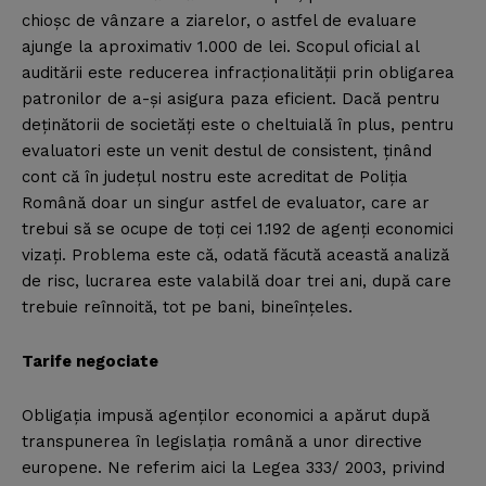
chioşc de vânzare a ziarelor, o astfel de evaluare
ajunge la aproximativ 1.000 de lei. Scopul oficial al
auditării este reducerea infracţionalităţii prin obligarea
patronilor de a-şi asigura paza eficient. Dacă pentru
deţinătorii de societăţi este o cheltuială în plus, pentru
evaluatori este un venit destul de consistent, ţinând
cont că în judeţul nostru este acreditat de Poliţia
Română doar un singur astfel de evaluator, care ar
trebui să se ocupe de toţi cei 1.192 de agenţi economici
vizaţi. Problema este că, odată făcută această analiză
de risc, lucrarea este valabilă doar trei ani, după care
trebuie reînnoită, tot pe bani, bineînţeles.
Tarife negociate
Obligaţia impusă agenţilor economici a apărut după
transpunerea în legislaţia română a unor directive
europene. Ne referim aici la Legea 333/ 2003, privind