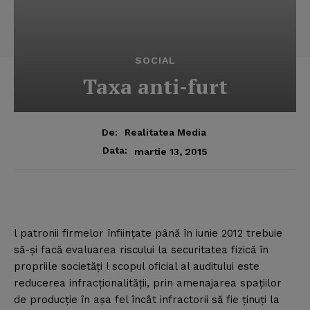
SOCIAL
Taxa anti-furt
De:
Realitatea Media
Data:
martie 13, 2015
l patronii firmelor înfiinţate până în iunie 2012 trebuie
să-şi facă evaluarea riscului la securitatea fizică în
propriile societăţi l scopul oficial al auditului este
reducerea infracţionalităţii, prin amenajarea spaţiilor
de producţie în aşa fel încât infractorii să fie ţinuţi la