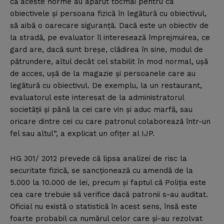
că aceste norme au apărut tocmai pentru ca
obiectivele şi persoana fizică în legătură cu obiectivul,
să aibă o oarecare siguranţă. Dacă este un obiectiv de
la stradă, pe evaluator îl interesează împrejmuirea, ce
gard are, dacă sunt breşe, clădirea în sine, modul de
pătrundere, altul decât cel stabilit în mod normal, uşă
de acces, uşă de la magazie şi persoanele care au
legătură cu obiectivul. De exemplu, la un restaurant,
evaluatorul este interesat de la administratorul
societăţii şi până la cei care vin şi aduc marfă, sau
oricare dintre cei cu care patronul colaborează într-un
fel sau altul“, a explicat un ofiţer al IJP.
HG 301/ 2012 prevede că lipsa analizei de risc la
securitate fizică, se sancţionează cu amendă de la
5.000 la 10.000 de lei, precum şi faptul că Poliţia este
cea care trebuie să verifice dacă patronii s-au auditat.
Oficial nu există o statistică în acest sens, însă este
foarte probabil ca numărul celor care şi-au rezolvat