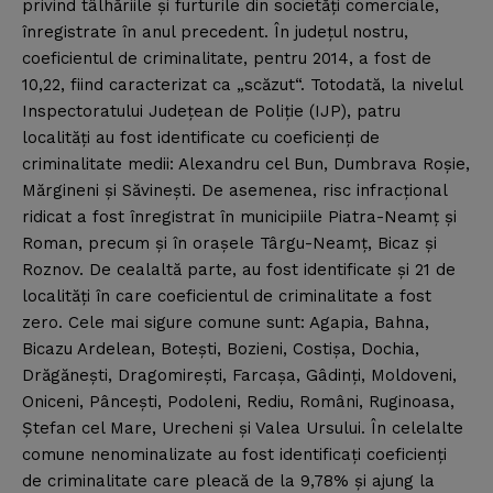
privind tâlhăriile şi furturile din societăţi comerciale,
înregistrate în anul precedent. În judeţul nostru,
coeficientul de criminalitate, pentru 2014, a fost de
10,22, fiind caracterizat ca „scăzut“. Totodată, la nivelul
Inspectoratului Judeţean de Poliţie (IJP), patru
localităţi au fost identificate cu coeficienţi de
criminalitate medii: Alexandru cel Bun, Dumbrava Roşie,
Mărgineni şi Săvineşti. De asemenea, risc infracţional
ridicat a fost înregistrat în municipiile Piatra-Neamţ şi
Roman, precum şi în oraşele Târgu-Neamţ, Bicaz şi
Roznov. De cealaltă parte, au fost identificate şi 21 de
localităţi în care coeficientul de criminalitate a fost
zero. Cele mai sigure comune sunt: Agapia, Bahna,
Bicazu Ardelean, Boteşti, Bozieni, Costişa, Dochia,
Drăgăneşti, Dragomireşti, Farcaşa, Gâdinţi, Moldoveni,
Oniceni, Pânceşti, Podoleni, Rediu, Români, Ruginoasa,
Ştefan cel Mare, Urecheni şi Valea Ursului. În celelalte
comune nenominalizate au fost identificaţi coeficienţi
de criminalitate care pleacă de la 9,78% şi ajung la