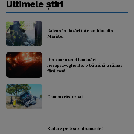
Ultimele ştiri
Balcon în flăcări într-un bloc din
Mărăţei
Din cauza unei lumânări
nesupravegheate, o bătrână a rămas
fără casă
Camion răsturnat
Radare pe toate drumurile!