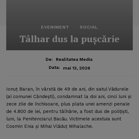
EVENIMENT
SOCIAL
Tâlhar dus la puşcărie
De:
Realitatea Media
Data:
mai 13, 2026
Ionuţ Baran, în vârstă de 49 de ani, din satul Vădurele
(al comunei Cândeşti), condamnat la doi ani, cinci luni şi
zece zile de închisoare, plus plata unei amenzi penale
de 4.800 de lei, pentru tâlhărie, a fost dus de poliţişti,
luni, la Penitenciarul Bacău.
Victimele acestuia sunt
Cosmin Enia şi Mihai Vlăduţ Mihalache.