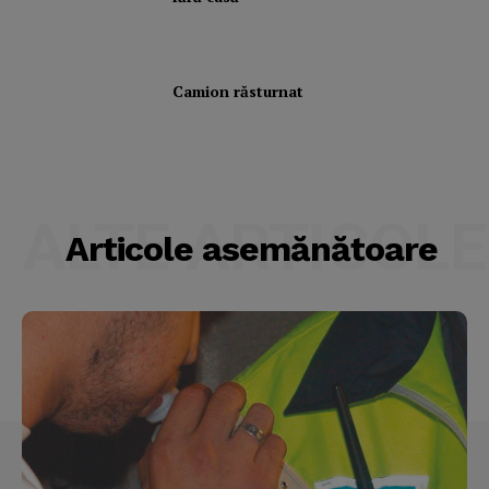
My account
Camion răsturnat
ALTE ARTICOLE
Articole asemănătoare