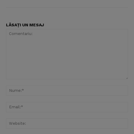
LĂSAȚI UN MESAJ
Comentariu:
Nu
Ema
Web