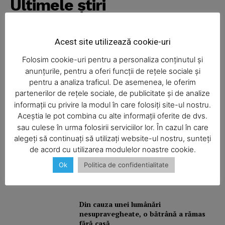
Ultimele ştiri
Acest site utilizează cookie-uri
Şofa beat, cu permisul suspendat
Folosim cookie-uri pentru a personaliza conținutul și
anunțurile, pentru a oferi funcții de rețele sociale și
pentru a analiza traficul. De asemenea, le oferim
partenerilor de rețele sociale, de publicitate și de analize
informații cu privire la modul în care folosiți site-ul nostru.
I-aţi văzut?
Aceștia le pot combina cu alte informații oferite de dvs.
SUBSCRIBE NOW
sau culese în urma folosirii serviciilor lor. În cazul în care
alegeți să continuați să utilizați website-ul nostru, sunteți
de acord cu utilizarea modulelor noastre cookie.
Balcon în flăcări într-un bloc din
Mărăţei
Ok
Politica de confidentialitate
Company
About
Din cauza unei lumânări
Contact us
nesupravegheate, o bătrână a rămas
fără casă
Subscription Plans