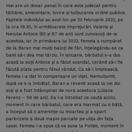
mai are un dosar penal în care este judecat pentru
tâlhărie, ameninţare, lovire şi tulburarea ordinii publice.
Faptele individului au avut loc pe 23 februarie 2023, pe
la ora 19.30, în următoarele împrejurări. Valeria şi
Neculai Antoce (62 şi 67 de ani) sunt cunoscuţi de-ai
acestuia, iar în primăvara lui 2023, femeia a cumpărat
de la Baran mai mulţi baloţi de fân, înţelegându-se ca
banii să-i dea mai târziu. În ianuarie, bărbatul s-a dus
acasă la soţii Antoce şi a făcut scandal, cerând să-i fie
făcută plata pentru fânul vândut. Ca să-l liniştească,
femeia i-a dat în compensare un viţel. Nemulţumit,
după ce s-a îmbătat, Baran a revenit acasă la cei doi
soţi şi a fost întâmpinat de nora acestora (Liliana
Ferenz – 59 de ani). Ea l-a întrebat ce caută acolo,
moment în care bărbatul, care era înarmat cu o bâtă,
a început să o ameninţe cu moartea şi a spart
parbrizele a două maşini parcate pe uliţa din faţa
casei. Femeia i-a spus că va suna la Poliţie, moment în