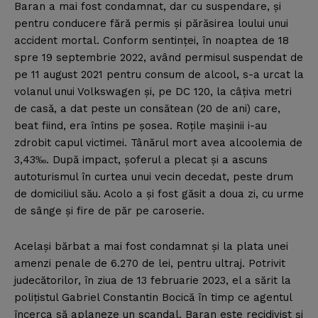
Baran a mai fost condamnat, dar cu suspendare, şi
pentru conducere fără permis şi părăsirea loului unui
accident mortal. Conform sentinţei, în noaptea de 18
spre 19 septembrie 2022, având permisul suspendat de
pe 11 august 2021 pentru consum de alcool, s-a urcat la
volanul unui Volkswagen şi, pe DC 120, la câţiva metri
de casă, a dat peste un consătean (20 de ani) care,
beat fiind, era întins pe şosea. Roţile maşinii i-au
zdrobit capul victimei. Tânărul mort avea alcoolemia de
3,43‰. După impact, şoferul a plecat şi a ascuns
autoturismul în curtea unui vecin decedat, peste drum
de domiciliul său. Acolo a şi fost găsit a doua zi, cu urme
de sânge şi fire de păr pe caroserie.
Acelaşi bărbat a mai fost condamnat şi la plata unei
amenzi penale de 6.270 de lei, pentru ultraj. Potrivit
judecătorilor, în ziua de 13 februarie 2023, el a sărit la
poliţistul Gabriel Constantin Bocică în timp ce agentul
încerca să aplaneze un scandal. Baran este recidivist şi