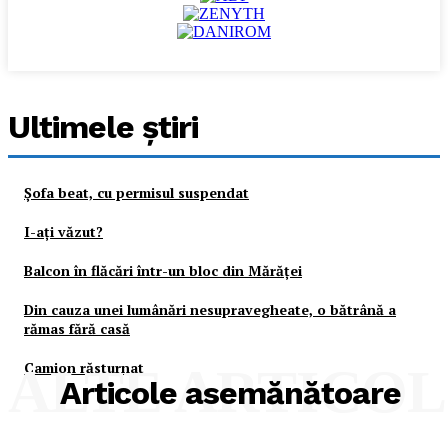
Ultimele ştiri
Şofa beat, cu permisul suspendat
I-aţi văzut?
Balcon în flăcări într-un bloc din Mărăţei
Din cauza unei lumânări nesupravegheate, o bătrână a
rămas fără casă
Camion răsturnat
ALTE ARTICO
Articole asemănătoare