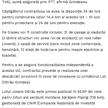
TVA), sumă asigurată prin PT“, afirmă Grindeanu.
Câştigătorul contractului va avea la dispoziţie 34 de luni
pentru construirea celor 14,4 km ai acestui lot – 10 luni
pentru proiectare şi 24 de luni pentru execuţie.
Pe traseu vor fi construite inclusiv: 21 de pasaje şi viaducte
(3 dintre structuri vor avea rol de ecoduct); un nod rutier
(Joseni); 2 spaţii de servicii (care includ zone comerciale,
benzinării, 12 staţii de încărcare pentru maşini electrice şi
toalete).
Pentru a se asigura funcţionalitatea independentă a
acestui lot, contractul prevede şi realizarea unei
descărcări provizorii în zona de conexiune cu următorul Lot
(Ditrău-Grinţieş).
Lotul Joseni-Ditrău este primul publicat în SEAP din cele
patru loturi ale secţiunii montane Sărăţeni-Pipirig (116 km),
gestionată de CNIR (Compania Naţională de Investiţii