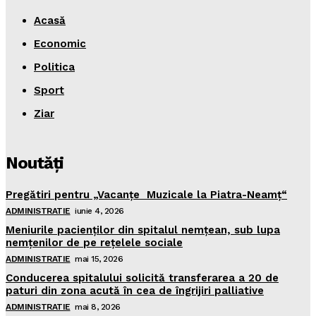
Acasă
Economic
Politica
Sport
Ziar
Noutăţi
Pregătiri pentru „Vacanţe Muzicale la Piatra-Neamţ“
ADMINISTRATIE
iunie 4, 2026
Meniurile pacienţilor din spitalul nemţean, sub lupa
nemţenilor de pe reţelele sociale
ADMINISTRATIE
mai 15, 2026
Conducerea spitalului solicită transferarea a 20 de
paturi din zona acută în cea de îngrijiri palliative
ADMINISTRATIE
mai 8, 2026