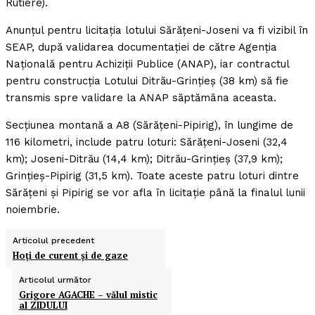
Rutiere).
Anunţul pentru licitaţia lotului Sărăţeni-Joseni va fi vizibil în
SEAP, după validarea documentaţiei de către Agenţia
Naţională pentru Achiziţii Publice (ANAP), iar contractul
pentru construcţia Lotului Ditrău-Grinţieş (38 km) să fie
transmis spre validare la ANAP săptămâna aceasta.
Secţiunea montană a A8 (Sărăţeni-Pipirig), în lungime de
116 kilometri, include patru loturi: Sărăţeni-Joseni (32,4
km); Joseni-Ditrău (14,4 km); Ditrău-Grinţieş (37,9 km);
Grinţieş-Pipirig (31,5 km). Toate aceste patru loturi dintre
Sărăţeni şi Pipirig se vor afla în licitaţie până la finalul lunii
noiembrie.
Articolul precedent
Hoţi de curent şi de gaze
Articolul următor
Grigore AGACHE – vălul mistic
al ZIDULUI