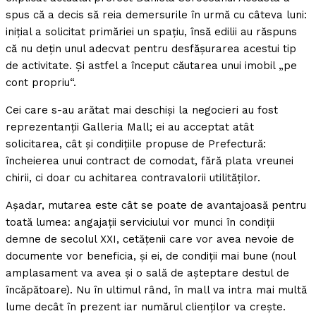
spus că a decis să reia demersurile în urmă cu câteva luni:
iniţial a solicitat primăriei un spaţiu, însă edilii au răspuns
că nu deţin unul adecvat pentru desfăşurarea acestui tip
de activitate. Şi astfel a început căutarea unui imobil „pe
cont propriu“.
Cei care s-au arătat mai deschişi la negocieri au fost
reprezentanţii Galleria Mall; ei au acceptat atât
solicitarea, cât şi condiţiile propuse de Prefectură:
încheierea unui contract de comodat, fără plata vreunei
chirii, ci doar cu achitarea contravalorii utilităţilor.
Aşadar, mutarea este cât se poate de avantajoasă pentru
toată lumea: angajaţii serviciului vor munci în condiţii
demne de secolul XXI, cetăţenii care vor avea nevoie de
documente vor beneficia, şi ei, de condiţii mai bune (noul
amplasament va avea şi o sală de aşteptare destul de
încăpătoare). Nu în ultimul rând, în mall va intra mai multă
lume decât în prezent iar numărul clienţilor va creşte.