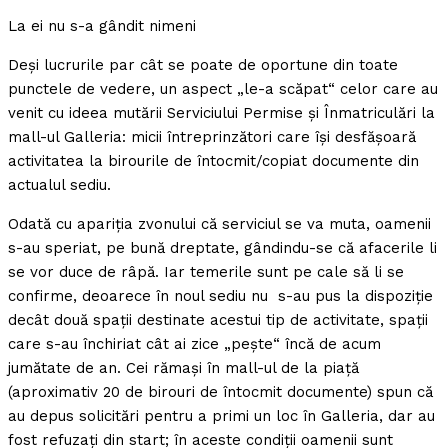
La ei nu s-a gândit nimeni
Deşi lucrurile par cât se poate de oportune din toate
punctele de vedere, un aspect „le-a scăpat“ celor care au
venit cu ideea mutării Serviciului Permise şi Înmatriculări la
mall-ul Galleria: micii întreprinzători care îşi desfăşoară
activitatea la birourile de întocmit/copiat documente din
actualul sediu.
Odată cu apariţia zvonului că serviciul se va muta, oamenii
s-au speriat, pe bună dreptate, gândindu-se că afacerile li
se vor duce de râpă. Iar temerile sunt pe cale să li se
confirme, deoarece în noul sediu nu s-au pus la dispoziţie
decât două spaţii destinate acestui tip de activitate, spaţii
care s-au închiriat cât ai zice „peşte“ încă de acum
jumătate de an. Cei rămaşi în mall-ul de la piaţă
(aproximativ 20 de birouri de întocmit documente) spun că
au depus solicitări pentru a primi un loc în Galleria, dar au
fost refuzaţi din start; în aceste condiţii oamenii sunt