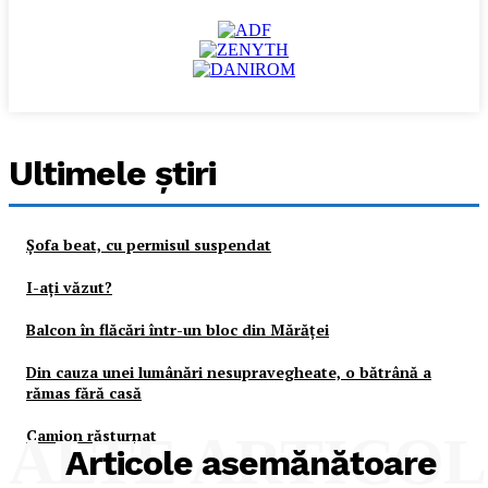
Ultimele ştiri
Şofa beat, cu permisul suspendat
I-aţi văzut?
Balcon în flăcări într-un bloc din Mărăţei
Din cauza unei lumânări nesupravegheate, o bătrână a
rămas fără casă
Camion răsturnat
ALTE ARTICO
Articole asemănătoare