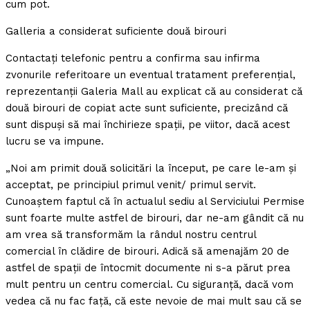
cum pot.
Galleria a considerat suficiente două birouri
Contactaţi telefonic pentru a confirma sau infirma
zvonurile referitoare un eventual tratament preferenţial,
reprezentanţii Galeria Mall au explicat că au considerat că
două birouri de copiat acte sunt suficiente, precizând că
sunt dispuşi să mai închirieze spaţii, pe viitor, dacă acest
lucru se va impune.
„Noi am primit două solicitări la început, pe care le-am şi
acceptat, pe principiul primul venit/ primul servit.
Cunoaştem faptul că în actualul sediu al Serviciului Permise
sunt foarte multe astfel de birouri, dar ne-am gândit că nu
am vrea să transformăm la rândul nostru centrul
comercial în clădire de birouri. Adică să amenajăm 20 de
astfel de spaţii de întocmit documente ni s-a părut prea
mult pentru un centru comercial. Cu siguranţă, dacă vom
vedea că nu fac faţă, că este nevoie de mai mult sau că se