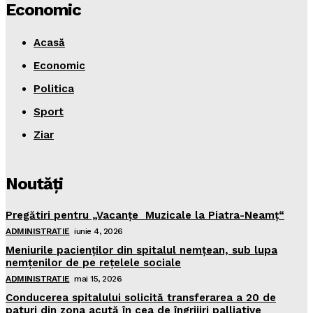
Economic
Acasă
Economic
Politica
Sport
Ziar
Noutăţi
Pregătiri pentru „Vacanţe Muzicale la Piatra-Neamţ“
ADMINISTRATIE
iunie 4, 2026
Meniurile pacienţilor din spitalul nemţean, sub lupa
nemţenilor de pe reţelele sociale
ADMINISTRATIE
mai 15, 2026
Conducerea spitalului solicită transferarea a 20 de
paturi din zona acută în cea de îngrijiri palliative