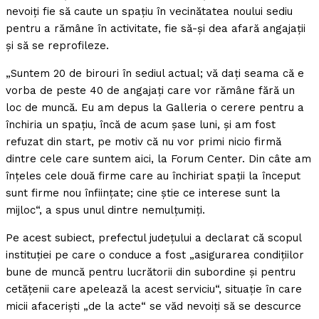
nevoiţi fie să caute un spaţiu în vecinătatea noului sediu
pentru a rămâne în activitate, fie să-şi dea afară angajaţii
şi să se reprofileze.
„Suntem 20 de birouri în sediul actual; vă daţi seama că e
vorba de peste 40 de angajaţi care vor rămâne fără un
loc de muncă. Eu am depus la Galleria o cerere pentru a
închiria un spaţiu, încă de acum şase luni, şi am fost
refuzat din start, pe motiv că nu vor primi nicio firmă
dintre cele care suntem aici, la Forum Center. Din câte am
înţeles cele două firme care au închiriat spaţii la început
sunt firme nou înfiinţate; cine ştie ce interese sunt la
mijloc“, a spus unul dintre nemulţumiţi.
Pe acest subiect, prefectul judeţului a declarat că scopul
instituţiei pe care o conduce a fost „asigurarea condiţiilor
bune de muncă pentru lucrătorii din subordine şi pentru
cetăţenii care apelează la acest serviciu“, situaţie în care
micii afacerişti „de la acte“ se văd nevoiţi să se descurce