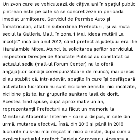
Un zvon care se vehiculează de câţiva ani în spaţiul public
pietrean este pe cale să se concretizeze în perioada
imediat următoare. Serviciul de Permise Auto şi
Înmatriculări, aflat în subordinea Prefecturii, îşi va muta
sediul la Galleria Mall, în zona 1 Mai. Ideea mutării „a
încolţit“ încă din anul 2012, când prefect al judeţului era Ilie
Haralambie Mitea. Atunci, la solicitarea şefilor serviciului,
inspectorii Direcţiei de Sănătate Publică au constatat că
actualul sediu (mall-ul Forum Center) nu le oferă
angajaţilor condiţii corespunzătoare de muncă; mai precis
ei au stabilit că, într-adevăr, spaţiile în care îşi desfăşoară
activitatea lucrătorii nu sunt nici bine aerisite, nici încălzite,
nici bine păzite, iar grupurile sanitare lasă de dorit.
Acestea fiind spuse, după aproximativ un an,
reprezentanţii Prefecturii au făcut un memoriu la
Ministerul Afacerilor Interne – care a dispus, în cele din
urmă, mutarea efectivă. Însă, din 2013 şi până în 2018
lucrurile nu s-au mai mişcat în nicio direcţie, după cum a
explicat actualul prefect Daniela Soroceanu. Aceasta a