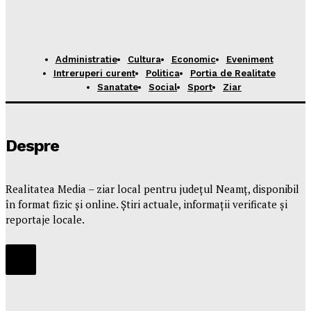
Administratie
Cultura
Economic
Eveniment
Intreruperi curent
Politica
Portia de Realitate
Sanatate
Social
Sport
Ziar
Despre
Realitatea Media – ziar local pentru județul Neamț, disponibil
în format fizic și online. Știri actuale, informații verificate și
reportaje locale.