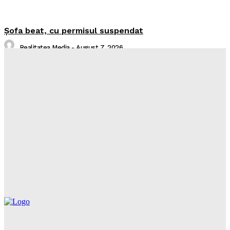
Şofa beat, cu permisul suspendat
Realitatea Media
-
August 7, 2026
I-aţi văzut?
Realitatea Media
-
August 7, 2026
Intreruperi Neamt 2 – 07.08.2026
Sorin
-
August 6, 2026
Intreruperi Neamt 1 – 07.08.2026
Sorin
-
August 6, 2026