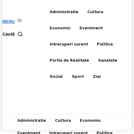
Administratie
Cultura
MENU
Economic
Eveniment
Caută
Intreruperi curent
Politica
Portia de Realitate
Sanatate
Social
Sport
Ziar
Administratie
Cultura
Economic
Eveniment
Intreruperi curent
Politica