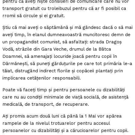
pentru că aveţi nişte consilieri de comunicare care nu vor
transport gratuit cu troleibuzul pentru că ar fi posibil ca
rromii să circule şi ei gratuit.
Ştiu că mai aveţi o săptămână şi mă gândesc dacă o să mai
aveţi timp, în elanul dumneavoastră muncitoresc demn de
un propagandist comunist, să asfaltaţi: strada Dragoş
Vodă, străzile din Gara Veche, drumul de la Bâtca
Doamnei, să amenajaţi locuride joacă pentru copii în
Dărmăneşti, să puneţi gărduţurile pe care tot primăria le-a
tăiat, distrugând indirect florile şi copăceii plantaţi prin
implicarea cetăţenilor responsabili.
Poate vă faceţi timp şi pentru persoanele cu dizabilităţi
care nu au condiţii minimale de viaţă socială, de asistenţă
medicală, de transport, de recuperare.
Aţi promis acum două luni că până la 1 Mai vor apărea
rampele de la nivelul trotuarelor pentru accesul
persoanelor cu dizabilităţi şi a cărucioarelor pentru copii.