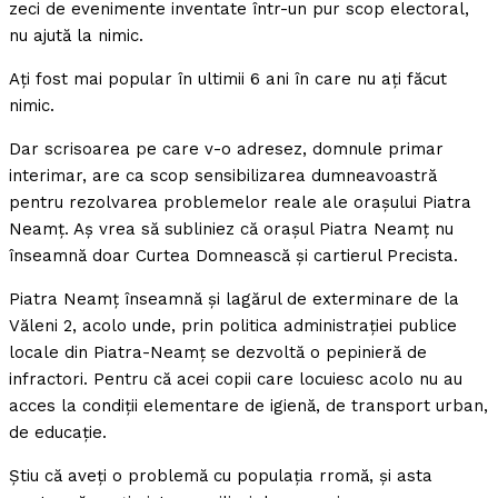
zeci de evenimente inventate într-un pur scop electoral,
nu ajută la nimic.
Aţi fost mai popular în ultimii 6 ani în care nu aţi făcut
nimic.
Dar scrisoarea pe care v-o adresez, domnule primar
interimar, are ca scop sensibilizarea dumneavoastră
pentru rezolvarea problemelor reale ale oraşului Piatra
Neamţ. Aş vrea să subliniez că oraşul Piatra Neamţ nu
înseamnă doar Curtea Domnească şi cartierul Precista.
Piatra Neamţ înseamnă şi lagărul de exterminare de la
Văleni 2, acolo unde, prin politica administraţiei publice
locale din Piatra-Neamţ se dezvoltă o pepinieră de
infractori. Pentru că acei copii care locuiesc acolo nu au
acces la condiţii elementare de igienă, de transport urban,
de educaţie.
Ştiu că aveţi o problemă cu populaţia rromă, şi asta