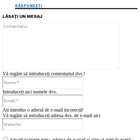
RĂSPUNDEȚI
LĂSAȚI UN MESAJ
Comentari
Vă rugăm să introduceți comentariul dvs.!
Nume:*
Introduceți aici numele dvs.
Email:*
Ați introdus o adresă de e-mail incorectă!
Vă rugăm să introduceți adresa dvs. de e-mail aici
Website:
Salvați numele meu, adresa de e-mail și site-ul web în acest