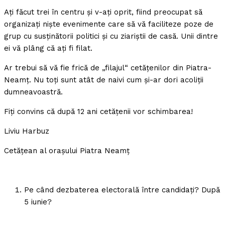
Aţi făcut trei în centru şi v-aţi oprit, fiind preocupat să
organizaţi nişte evenimente care să vă faciliteze poze de
grup cu susţinătorii politici şi cu ziariştii de casă. Unii dintre
ei vă plâng că aţi fi filat.
Ar trebui să vă fie frică de „filajul“ cetăţenilor din Piatra-
Neamţ. Nu toţi sunt atât de naivi cum şi-ar dori acoliţii
dumneavoastră.
Fiţi convins că după 12 ani cetăţenii vor schimbarea!
Liviu Harbuz
Cetăţean al oraşului Piatra Neamţ
Pe când dezbaterea electorală între candidaţi? După
5 iunie?