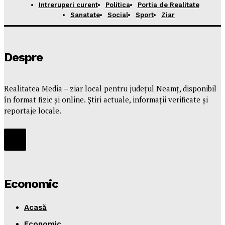
Intreruperi curent
Politica
Portia de Realitate
Sanatate
Social
Sport
Ziar
Despre
Realitatea Media – ziar local pentru județul Neamț, disponibil
în format fizic și online. Știri actuale, informații verificate și
reportaje locale.
Economic
Acasă
Economic