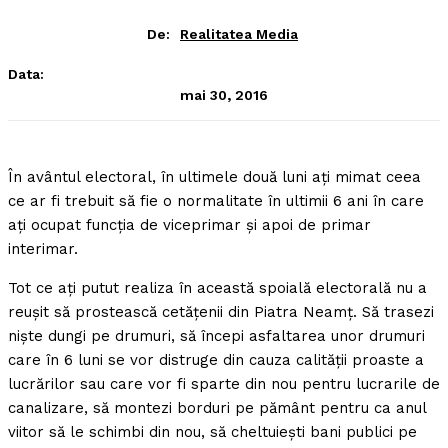
De:
Realitatea Media
Data:
mai 30, 2016
În avântul electoral, în ultimele două luni aţi mimat ceea
ce ar fi trebuit să fie o normalitate în ultimii 6 ani în care
aţi ocupat funcţia de viceprimar şi apoi de primar
interimar.
Tot ce aţi putut realiza în această spoială electorală nu a
reuşit să prostească cetăţenii din Piatra Neamţ. Să trasezi
nişte dungi pe drumuri, să începi asfaltarea unor drumuri
care în 6 luni se vor distruge din cauza calităţii proaste a
lucrărilor sau care vor fi sparte din nou pentru lucrarile de
canalizare, să montezi borduri pe pământ pentru ca anul
viitor să le schimbi din nou, să cheltuieşti bani publici pe