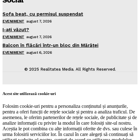
Social
Şofa beat, cu permisul suspendat
EVENIMENT
august 7, 2026
I-aţi văzut?
EVENIMENT
august 7, 2026
Balcon în flăcări într-un bloc din Mărăţei
EVENIMENT
august 6, 2026
© 2025 Realitatea Media. All Rights Reserved.
Acest site utilizează cookie-uri
Folosim cookie-uri pentru a personaliza conținutul și anunțurile,
pentru a oferi funcții de rețele sociale și pentru a analiza traficul. De
asemenea, le oferim partenerilor de rețele sociale, de publicitate și de
analize informații cu privire la modul în care folosiți site-ul nostru.
Aceștia le pot combina cu alte informații oferite de dvs. sau culese în
urma folosirii serviciilor lor. În cazul în care alegeți să continuați să
utilizați website-ul nostru, sunteți de acord cu utilizarea modulelor