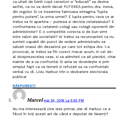
ca uitati de bietii copii cersetori si “educati” sa devina
astfel, ca nu va doriti decat PUTEREA pentru dvs. insiva,
din orgoliu! Si ce inseamna faimoasa sintagma “lupta
pentru putere”, la urma urmei? E lupta pentru ceva ce ar
trebui sa iti apartina – puterea si decizia cetateanului? E
confruntarea cu cetatenii-colegi sau colegii-oponenti din
administrstie? E o competitie corecta si de bun simt
intre valori ale societatii? Ar trebui sa recunoasteti ca nu
sunteti capabil din punct de vedere administrativ sa
salvati orasul din dezastrul pe care tot echipa dvs. l-a
provocat, ar trebui sa fiti corect macar acum, in cel de-
al doisprezecelea ceas, si sa admiteti ca ati pierdut, chiar
inainte de a va confrunta! Si asta se dovedește si prin
simplul fapt ca va temeti si refuzati sa va confruntati
verbal cu dl. Liviu Harbuz intr-o dezbatere electorala
publica!
RĂSPUNDEȚI
Marcel
mai 30, 2016 La 5:50 PM
Nu ma interesează cine iese primar..dar dl Harbuz ce a
făcut în toți acești ani de când e deputat de Neamț?