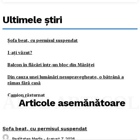
Ultimele ştiri
Şofa beat, cu permisul suspendat
I-aţi văzut?
Balcon în flăcări într-un bloc din Mărăţei
Din cauza unei lumânări nesupravegheate, o bătrână a
rămas fără casă
Camion răsturnat
ALTE ARTICO
Articole asemănătoare
Şofa beat, cu permisul suspendat
Realitatea Media
-
August 7, 2026