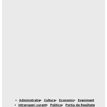
Administratie
Cultura
Economic
Eveniment
Intreruperi curent
Politica
Portia de Realitate