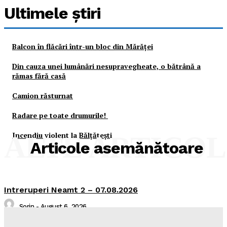
Ultimele ştiri
Balcon în flăcări într-un bloc din Mărăţei
Din cauza unei lumânări nesupravegheate, o bătrână a
rămas fără casă
Camion răsturnat
Radare pe toate drumurile!
Incendiu violent la Bălţăteşti
ALTE ARTICO
Articole asemănătoare
Intreruperi Neamt 2 – 07.08.2026
Sorin
-
August 6, 2026