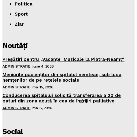
Politica
Sport
Ziar
Noutăţi
Pregătiri pentru „Vacanţe Muzicale la Piatra-Neamţ“
ADMINISTRATIE
iunie 4, 2026
Meniurile pacienţilor din spitalul nemţean, sub lupa
nemţenilor de pe reţelele sociale
ADMINISTRATIE
mai 15, 2026
Conducerea spitalului solicită transferarea a 20 de
paturi din zona acută în cea de îngrijiri palliative
ADMINISTRATIE
mai 8, 2026
Social