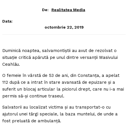
De:
Realitatea Media
Data:
octombrie 22, 2019
Duminică noaptea, salvamontiştii au avut de rezolvat o
situaţie critică apărută pe unul dintre versanţii Masivului
Ceahlău.
O femeie în vârstă de 53 de ani, din Constanţa, a apelat
112 după ce a intrat în stare avansată de epuizare şi a
suferit un blocaj articular la piciorul drept, care nu i-a mai
permis să-şi continue traseul.
Salvatorii au localizat victima şi au transportat-o cu
ajutorul unei tărgi speciale, la baza muntelui, de unde a
fost preluată de ambulanţă.