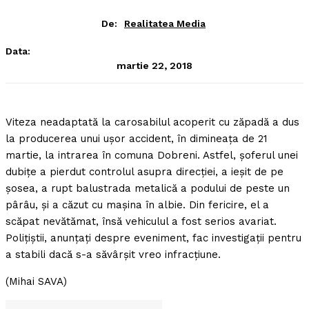
De:
Realitatea Media
Data:
martie 22, 2018
Viteza neadaptată la carosabilul acoperit cu zăpadă a dus
la producerea unui uşor accident, în dimineaţa de 21
martie, la intrarea în comuna Dobreni.
Astfel, şoferul unei
dubiţe a pierdut controlul asupra direcţiei, a ieşit de pe
şosea, a rupt balustrada metalică a podului de peste un
pârâu, şi a căzut cu maşina în albie. Din fericire, el a
scăpat nevătămat, însă vehiculul a fost serios avariat.
Poliţiştii, anunţaţi despre eveniment, fac investigaţii pentru
a stabili dacă s-a săvârşit vreo infracţiune.
(Mihai SAVA)