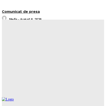
Comunicat de presa
Media
-
August 6, 2026
Sistare alimentare gaze naturale in localitatea Piatra
Neamț, județul Neamț
Întreruperi Neplanificate NT
-
August 6, 2026
Balcon în flăcări într-un bloc din Mărăţei
Realitatea Media
-
August 6, 2026
Din cauza unei lumânări nesupravegheate, o bătrână
a rămas fără casă
Realitatea Media
-
August 6, 2026