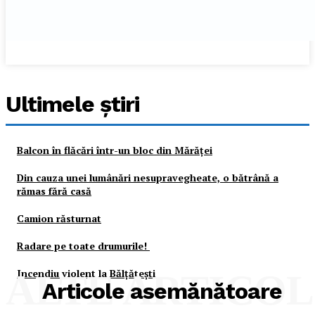
Ultimele ştiri
Balcon în flăcări într-un bloc din Mărăţei
Din cauza unei lumânări nesupravegheate, o bătrână a
rămas fără casă
Camion răsturnat
Radare pe toate drumurile!
Incendiu violent la Bălţăteşti
ALTE ARTICO
Articole asemănătoare