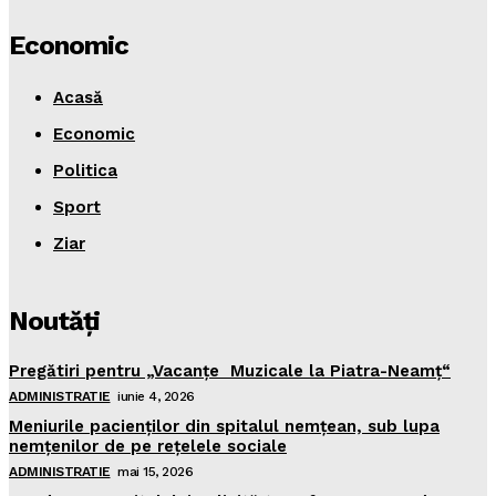
Economic
Acasă
Economic
Politica
Sport
Ziar
Noutăţi
Pregătiri pentru „Vacanţe Muzicale la Piatra-Neamţ“
ADMINISTRATIE
iunie 4, 2026
Meniurile pacienţilor din spitalul nemţean, sub lupa
nemţenilor de pe reţelele sociale
ADMINISTRATIE
mai 15, 2026