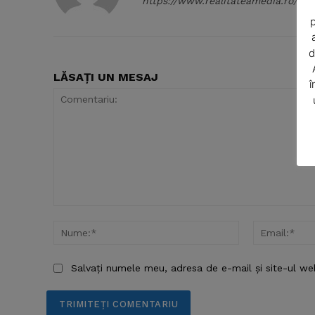
https://www.realitateamedia.ro/
p
d
LĂSAȚI UN MESAJ
î
SUBSCRIB
Comentariu:
Nume:*
Salvați numele meu, adresa de e-mail și site-ul we