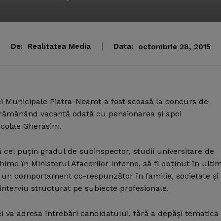
De:
Realitatea Media
Data:
octombrie 28, 2015
ei Municipale Piatra-Neamţ a fost scoasă la concurs de
a rămânând vacantă odată cu pensionarea şi apoi
icolae Gherasim.
ibă cel puţin gradul de subinspector, studii universitare de
ime în Ministerul Afacerilor Interne, să fi obţinut în ultim
ibă un comportament co-respunzător în familie, societate şi
nterviu structurat pe subiecte profesionale.
i va adresa întrebări candidatului, fără a depăşi tematica