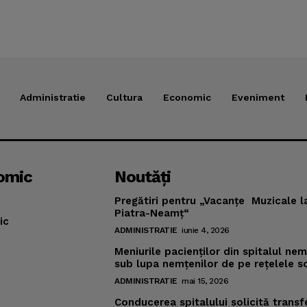
Administratie
Cultura
Economic
Eveniment
omic
Noutăţi
Pregătiri pentru „Vacanţe Muzicale l
Piatra-Neamţ“
ic
ADMINISTRATIE
iunie 4, 2026
Meniurile pacienţilor din spitalul ne
sub lupa nemţenilor de pe reţelele s
ADMINISTRATIE
mai 15, 2026
Conducerea spitalului solicită transf