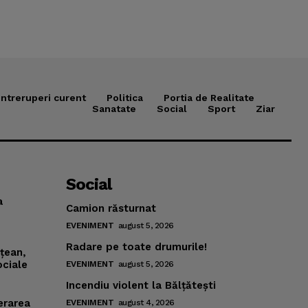
Intreruperi curent
Politica
Portia de Realitate
Sanatate
Social
Sport
Ziar
Social
a
Camion răsturnat
EVENIMENT
august 5, 2026
Radare pe toate drumurile!
mţean,
ociale
EVENIMENT
august 5, 2026
Incendiu violent la Bălţăteşti
erarea
EVENIMENT
august 4, 2026