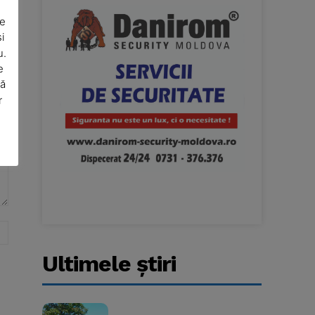
De
i
u.
e
să
r
Website:
Ultimele ştiri