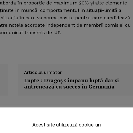
ate aborda în proporţie de maximum 20% şi alte elemente
obţinute în muncă, comportamentul în situaţii-limită a
în situaţia în care va ocupa postul pentru care candidează.
între notele acordate independent de membrii comisiei cu
 comunicat transmis de IJP.
Articolul următor
Lupte : Dragoş Cîmpanu luptă dar şi
antrenează cu succes în Germania
Week
e PRO
Acest site utilizează cookie-uri