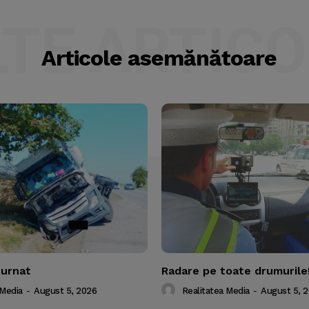
LTE ARTICO
Articole asemănătoare
turnat
Radare pe toate drumurile
 Media
-
August 5, 2026
Realitatea Media
-
August 5, 