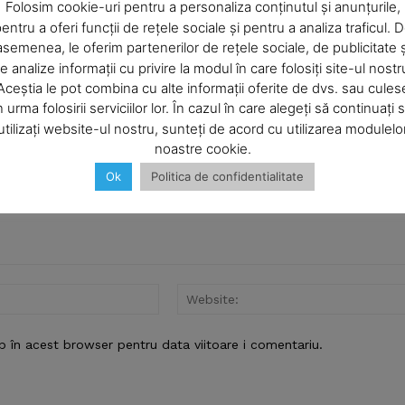
Company
Folosim cookie-uri pentru a personaliza conținutul și anunțurile,
entru a oferi funcții de rețele sociale și pentru a analiza traficul. 
asemenea, le oferim partenerilor de rețele sociale, de publicitate ș
About
e analize informații cu privire la modul în care folosiți site-ul nostr
Contact us
Aceștia le pot combina cu alte informații oferite de dvs. sau cules
Subscription Plans
n urma folosirii serviciilor lor. În cazul în care alegeți să continuați 
utilizați website-ul nostru, sunteți de acord cu utilizarea modulelo
My account
noastre cookie.
Ok
Politica de confidentialitate
E NOW
Email:*
b în acest browser pentru data viitoare i comentariu.