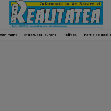
veniment
Intreruperi curent
Politica
Portia de Reali