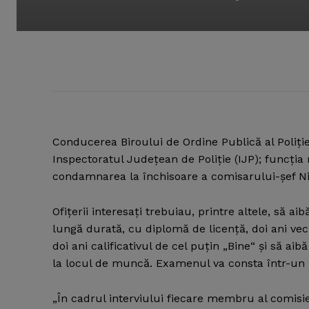
Conducerea Biroului de Ordine Publică al Poliţi
Inspectoratul Judeţean de Poliţie (IJP); funcţi
condamnarea la închisoare a comisarului-şef N
Ofiţerii interesaţi trebuiau, printre altele, să a
lungă durată, cu diplomă de licenţă, doi ani vech
doi ani calificativul de cel puţin „Bine“ şi să a
la locul de muncă. Examenul va consta într-un i
„În cadrul interviului fiecare membru al comisie