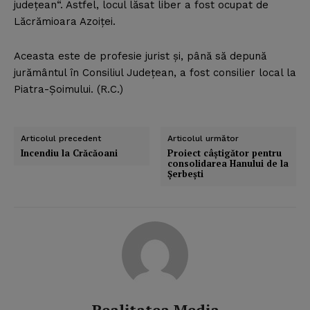
judeţean“. Astfel, locul lăsat liber a fost ocupat de
Lăcrămioara Azoiţei.
Aceasta este de profesie jurist şi, până să depună
jurământul în Consiliul Judeţean, a fost consilier local la
Piatra-Şoimului. (R.C.)
Articolul precedent
Articolul următor
Incendiu la Crăcăoani
Proiect câştigător pentru
consolidarea Hanului de la
Şerbeşti
Realitatea Media