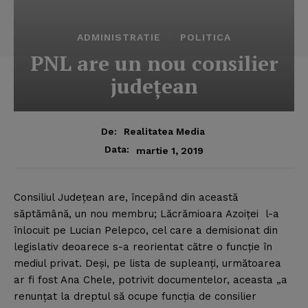
ADMINISTRATIE
POLITICA
PNL are un nou consilier
judeţean
De:
Realitatea Media
Data:
martie 1, 2019
Consiliul Judeţean are, începând din această
săptămână, un nou membru;
Lăcrămioara Azoiţei l-a
înlocuit pe Lucian Pelepco, cel care a demisionat din
legislativ deoarece s-a reorientat către o funcţie în
mediul privat. Deşi, pe lista de supleanţi, următoarea
ar fi fost Ana Chele, potrivit documentelor, aceasta „a
renunţat la dreptul să ocupe funcţia de consilier