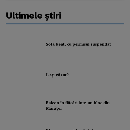
Ultimele ştiri
Şofa beat, cu permisul suspendat
I-aţi văzut?
Balcon în flăcări într-un bloc din
Mărăţei
News Week
Magazine PRO