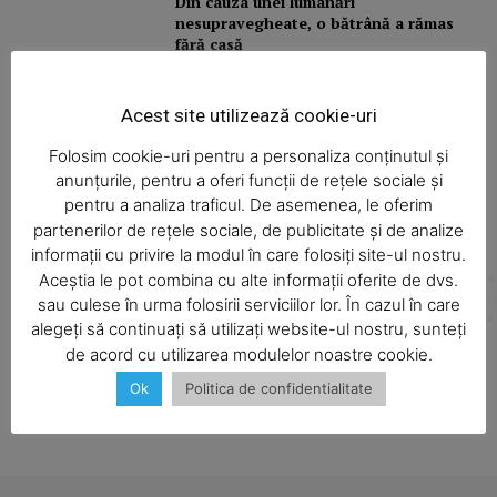
Din cauza unei lumânări
nesupravegheate, o bătrână a rămas
fără casă
Acest site utilizează cookie-uri
Camion răsturnat
Folosim cookie-uri pentru a personaliza conținutul și
anunțurile, pentru a oferi funcții de rețele sociale și
pentru a analiza traficul. De asemenea, le oferim
partenerilor de rețele sociale, de publicitate și de analize
informații cu privire la modul în care folosiți site-ul nostru.
ALTE ARTICOLE
Aceștia le pot combina cu alte informații oferite de dvs.
SUBSCRIBE NOW
Articole asemănătoare
sau culese în urma folosirii serviciilor lor. În cazul în care
alegeți să continuați să utilizați website-ul nostru, sunteți
de acord cu utilizarea modulelor noastre cookie.
Ok
Politica de confidentialitate
Company
About
Contact us