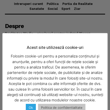
Intreruperi curent
Politica
Portia de Realitate
Sanatate
Social
Sport
Ziar
News Week
Magazine PRO
Despre
Realitatea Media – ziar local pentru județul Neamț,
disponibil în format fizic și online. Știri actuale, informații
verificate și reportaje locale.
Acest site utilizează cookie-uri
Folosim cookie-uri pentru a personaliza conținutul și
anunțurile, pentru a oferi funcții de rețele sociale și
pentru a analiza traficul. De asemenea, le oferim
partenerilor de rețele sociale, de publicitate și de analize
Economic
informații cu privire la modul în care folosiți site-ul nostru.
Aceștia le pot combina cu alte informații oferite de dvs.
Acasă
SUBSCRIBE NOW
sau culese în urma folosirii serviciilor lor. În cazul în care
Economic
alegeți să continuați să utilizați website-ul nostru, sunteți
de acord cu utilizarea modulelor noastre cookie.
Politica
Ok
Politica de confidentialitate
Sport