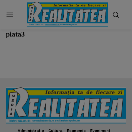
piata3
Administratie
Cultura
Economic
Eveniment