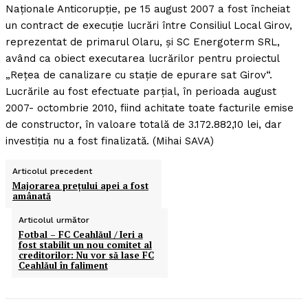
Naţionale Anticorupţie, pe 15 august 2007 a fost încheiat
un contract de execuţie lucrări între Consiliul Local Girov,
reprezentat de primarul Olaru, şi SC Energoterm SRL,
având ca obiect executarea lucrărilor pentru proiectul
„Reţea de canalizare cu staţie de epurare sat Girov“.
Lucrările au fost efectuate parţial, în perioada august
2007- octombrie 2010, fiind achitate toate facturile emise
de constructor, în valoare totală de 3.172.882,10 lei, dar
investiţia nu a fost finalizată. (Mihai SAVA)
Articolul precedent
Majorarea preţului apei a fost
amânată
Articolul următor
Fotbal – FC Ceahlăul / Ieri a
fost stabilit un nou comitet al
creditorilor: Nu vor să lase FC
Ceahlăul în faliment