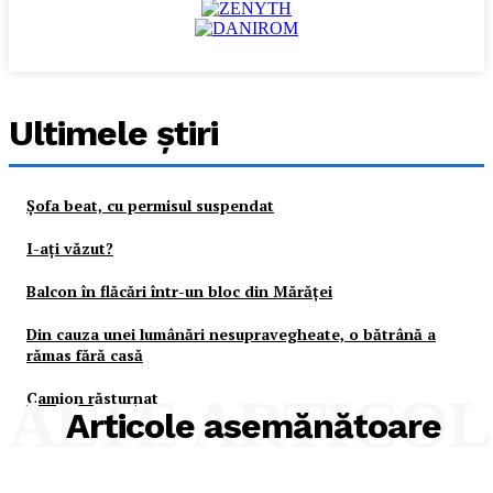
Ultimele ştiri
Şofa beat, cu permisul suspendat
I-aţi văzut?
Balcon în flăcări într-un bloc din Mărăţei
Din cauza unei lumânări nesupravegheate, o bătrână a
rămas fără casă
Camion răsturnat
ALTE ARTICO
Articole asemănătoare