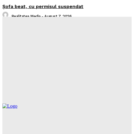
Şofa beat, cu permisul suspendat
Realitatea Media
-
August 7, 2026
I-aţi văzut?
Realitatea Media
-
August 7, 2026
Intreruperi Neamt 2 – 07.08.2026
Sorin
-
August 6, 2026
Intreruperi Neamt 1 – 07.08.2026
Sorin
-
August 6, 2026