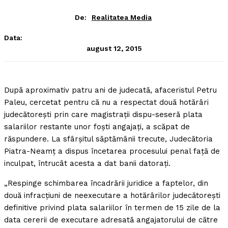
De:
Realitatea Media
Data:
august 12, 2015
După aproximativ patru ani de judecată, afaceristul Petru
Paleu, cercetat pentru că nu a respectat două hotărâri
judecătoreşti prin care magistraţii dispu-seseră plata
salariilor restante unor foşti angajaţi, a scăpat de
răspundere.
La sfârşitul săptămânii trecute, Judecătoria
Piatra-Neamţ a dispus încetarea procesului penal faţă de
inculpat, întrucât acesta a dat banii datoraţi.
„Respinge schimbarea încadrării juridice a faptelor, din
două infracţiuni de neexecutare a hotărârilor judecătoreşti
definitive privind plata salariilor în termen de 15 zile de la
data cererii de executare adresată angajatorului de către