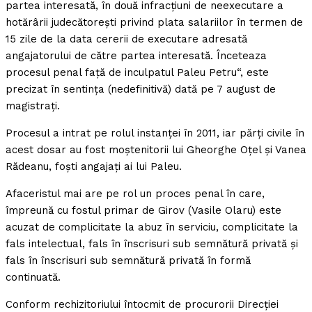
partea interesată, în două infracţiuni de neexecutare a
hotărârii judecătoreşti privind plata salariilor în termen de
15 zile de la data cererii de executare adresată
angajatorului de către partea interesată. Înceteaza
procesul penal faţă de inculpatul Paleu Petru“, este
precizat în sentinţa (nedefinitivă) dată pe 7 august de
magistraţi.
Procesul a intrat pe rolul instanţei în 2011, iar părţi civile în
acest dosar au fost moştenitorii lui Gheorghe Oţel şi Vanea
Rădeanu, foşti angajaţi ai lui Paleu.
Afaceristul mai are pe rol un proces penal în care,
împreună cu fostul primar de Girov (Vasile Olaru) este
acuzat de complicitate la abuz în serviciu, complicitate la
fals intelectual, fals în înscrisuri sub semnătură privată şi
fals în înscrisuri sub semnătură privată în formă
continuată.
Conform rechizitoriului întocmit de procurorii Direcţiei