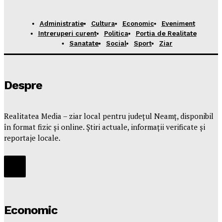
Administratie
Cultura
Economic
Eveniment
Intreruperi curent
Politica
Portia de Realitate
Sanatate
Social
Sport
Ziar
Despre
Realitatea Media – ziar local pentru județul Neamț, disponibil
în format fizic și online. Știri actuale, informații verificate și
reportaje locale.
Economic