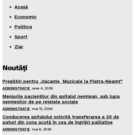
Acasă
Economic
Politica
Sport
Ziar
Noutăţi
Pregătiri pentru „Vacanţe Muzicale la Piatra-Neamţ“
ADMINISTRATIE
iunie 4, 2026
Meniurile pacienţilor din spitalul nemţean, sub lupa
nemţenilor de pe reţelele sociale
ADMINISTRATIE
mai 15, 2026
Conducerea spitalului solicită transferarea a 20 de
paturi din zona acută în cea de îngrijiri palliative
ADMINISTRATIE
mai 8, 2026