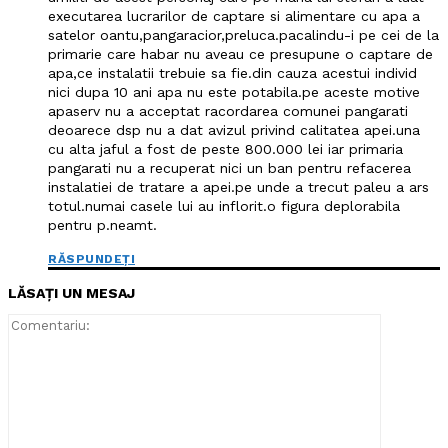
executarea lucrarilor de captare si alimentare cu apa a
satelor oantu,pangaracior,preluca.pacalindu-i pe cei de la
primarie care habar nu aveau ce presupune o captare de
apa,ce instalatii trebuie sa fie.din cauza acestui individ
nici dupa 10 ani apa nu este potabila.pe aceste motive
apaserv nu a acceptat racordarea comunei pangarati
deoarece dsp nu a dat avizul privind calitatea apei.una
cu alta jaful a fost de peste 800.000 lei iar primaria
pangarati nu a recuperat nici un ban pentru refacerea
instalatiei de tratare a apei.pe unde a trecut paleu a ars
totul.numai casele lui au inflorit.o figura deplorabila
pentru p.neamt.
RĂSPUNDEȚI
LĂSAȚI UN MESAJ
Comentari