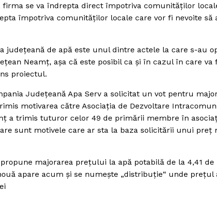
irma se va îndrepta direct împotriva comunităţilor locale
ta împotriva comunităţilor locale care vor fi nevoite să 
 judeţeană de apă este unul dintre actele la care s-au o
eţean Neamţ, aşa că este posibil ca şi în cazul în care va f
ns proiectul.
Compania Judeţeană Apa Serv a solicitat un vot pentru majo
 trimis motivarea către Asociaţia de Dezvoltare Intracomun
a trimis tuturor celor 49 de primării membre în asociaţ
care sunt motivele care ar sta la baza solicitării unui preţ
propune majorarea preţului la apă potabilă de la 4,41 de l
ne nouă apare acum şi se numeşte „distribuţie“ unde preţul
ei