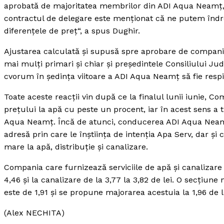
aprobată de majoritatea membrilor din ADI Aqua Neamţ, f
contractul de delegare este menţionat că ne putem îndrep
diferenţele de preţ“, a spus Dughir.
Ajustarea calculată şi supusă spre aprobare de compania
mai mulţi primari şi chiar şi preşedintele Consiliului Jud
cvorum în şedinţa viitoare a ADI Aqua Neamţ să fie respi
Toate aceste reacţii vin după ce la finalul lunii iunie, 
preţului la apă cu peste un procent, iar în acest sens a
Aqua Neamţ. Încă de atunci, conducerea ADI Aqua Neamţ 
adresă prin care le înştiinţa de intenţia Apa Serv, dar şi 
mare la apă, distribuţie şi canalizare.
Compania care furnizează serviciile de apă şi canalizare 
4,46 şi la canalizare de la 3,77 la 3,82 de lei. O secţiu
este de 1,91 şi se propune majorarea acestuia la 1,96 de l
(Alex NECHITA)