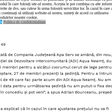
odul în care folosiți site-ul nostru. Aceștia le pot combina cu alte inform
Contact us
ferite de dvs. sau culese în urma folosirii serviciilor lor. În cazul în care 
De:
Realitatea Media
august 12, 2015
Data:
ă continuați să utilizați website-ul nostru, sunteți de acord cu utilizarea
Subscription Plans
odulelor noastre cookie.
k
Politica de confidentialitate
My account
E NOW
 49
licitată de Compania Judeţeană Apa Serv se amână, din nou,
ciaţiei de Dezvoltare Intercomunitară (ADI) Aqua Neamţ, d
stui membri pentru a alcătui cvorumul cerut de lege pentru
teptare, 27 de membri prezenţi la şedinţă. Pentru a întrun
ul de 49 care fac parte acum din ADI Aqua Neamţ. Nu am
nici data pentru următoarea şedinţă nu am putut-o fixa de
t în concediu şi pot veni“, a spus Adrian Bourceanu, preşed
 explicat că în cazul în care ajustarea preţului nu va fi