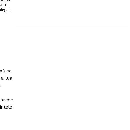
ații
alegeți
upă ce
 a lua
i
oarece
intele