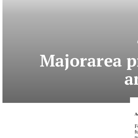
Majorarea pr
a
News Week
Magazine P
Ac
F
f
p