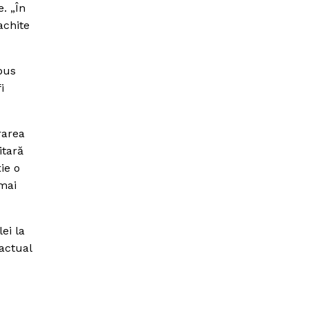
. „În
achite
pus
i
rarea
itară
ie o
 mai
ei la
 actual