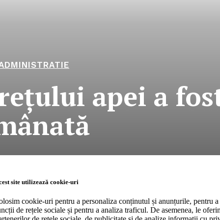
ADMINISTRATIE
eţului apei a fos
mânată
RO
Company
est site utilizează cookie-uri
olosim cookie-uri pentru a personaliza conținutul și anunțurile, pentru a 
uncții de rețele sociale și pentru a analiza traficul. De asemenea, le ofer
About
artenerilor de rețele sociale, de publicitate și de analize informații cu priv