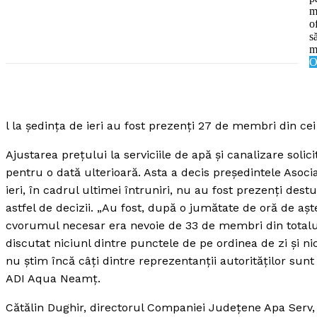
m
o
s
m
O
SUBSCRIB
l la şedinţa de ieri au fost prezenţi 27 de membri din cei
Ajustarea preţului la serviciile de apă şi canalizare so
pentru o dată ulterioară. Asta a decis preşedintele Aso
ieri, în cadrul ultimei întruniri, nu au fost prezenţi de
astfel de decizii. „Au fost, după o jumătate de oră de aş
cvorumul necesar era nevoie de 33 de membri din total
discutat niciunl dintre punctele de pe ordinea de zi şi 
nu ştim încă câţi dintre reprezentanţii autorităţilor sun
ADI Aqua Neamţ.
Cătălin Dughir, directorul Companiei Judeţene Apa Serv, a