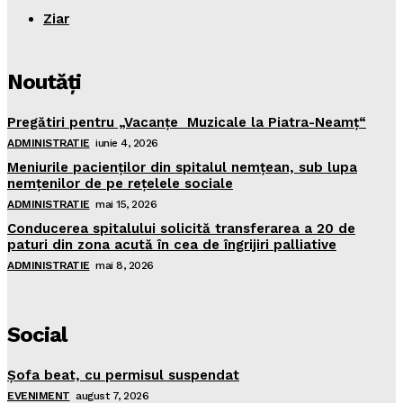
Ziar
Noutăţi
Pregătiri pentru „Vacanţe Muzicale la Piatra-Neamţ“
ADMINISTRATIE
iunie 4, 2026
Meniurile pacienţilor din spitalul nemţean, sub lupa
nemţenilor de pe reţelele sociale
ADMINISTRATIE
mai 15, 2026
Conducerea spitalului solicită transferarea a 20 de
paturi din zona acută în cea de îngrijiri palliative
ADMINISTRATIE
mai 8, 2026
Social
Şofa beat, cu permisul suspendat
EVENIMENT
august 7, 2026