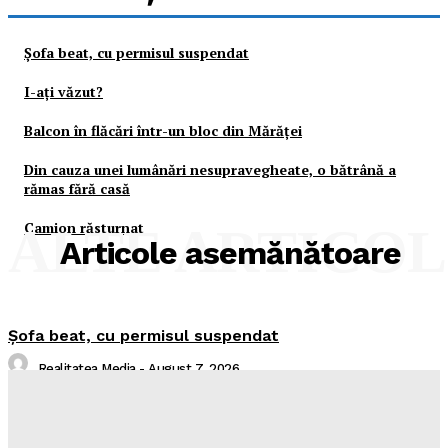
Şofa beat, cu permisul suspendat
I-aţi văzut?
Balcon în flăcări într-un bloc din Mărăţei
Din cauza unei lumânări nesupravegheate, o bătrână a
rămas fără casă
Camion răsturnat
ALTE ARTICO
Articole asemănătoare
Şofa beat, cu permisul suspendat
Realitatea Media
-
August 7, 2026
I-aţi văzut?