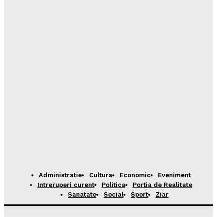
Administratie
Cultura
Economic
Eveniment
Intreruperi curent
Politica
Portia de Realitate
Sanatate
Social
Sport
Ziar