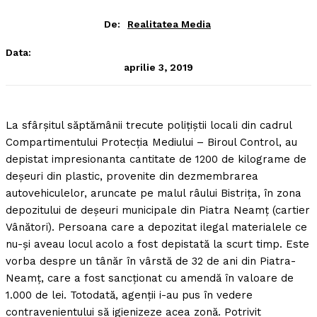
De:
Realitatea Media
Data:
aprilie 3, 2019
La sfârşitul săptămânii trecute poliţiştii locali din cadrul
Compartimentului Protecţia Mediului – Biroul Control, au
depistat impresionanta cantitate de 1200 de kilograme de
deşeuri din plastic, provenite din dezmembrarea
autovehiculelor, aruncate pe malul râului Bistriţa, în zona
depozitului de deşeuri municipale din Piatra Neamţ (cartier
Vânători).
Persoana care a depozitat ilegal materialele ce
nu-şi aveau locul acolo a fost depistată la scurt timp. Este
vorba despre un tânăr în vârstă de 32 de ani din Piatra-
Neamţ, care a fost sancţionat cu amendă în valoare de
1.000 de lei. Totodată, agenţii i-au pus în vedere
contravenientului să igienizeze acea zonă. Potrivit