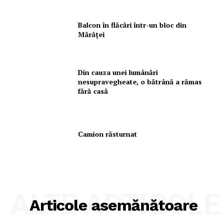
Balcon în flăcări într-un bloc din
Mărăţei
Din cauza unei lumânări
nesupravegheate, o bătrână a rămas
fără casă
Camion răsturnat
ALTE ARTICOLE
Articole asemănătoare