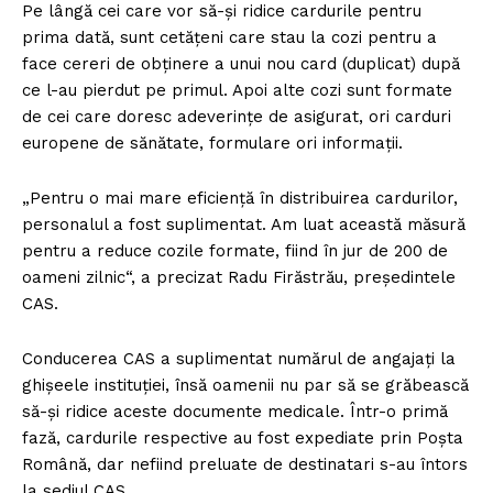
Pe lângă cei care vor să-şi ridice cardurile pentru
prima dată, sunt cetăţeni care stau la cozi pentru a
face cereri de obţinere a unui nou card (duplicat) după
ce l-au pierdut pe primul. Apoi alte cozi sunt formate
de cei care doresc adeverinţe de asigurat, ori carduri
europene de sănătate, formulare ori informaţii.
„Pentru o mai mare eficienţă în distribuirea cardurilor,
personalul a fost suplimentat. Am luat această măsură
pentru a reduce cozile formate, fiind în jur de 200 de
oameni zilnic“, a precizat Radu Firăstrău, preşedintele
CAS.
Conducerea CAS a suplimentat numărul de angajaţi la
ghişeele instituţiei, însă oamenii nu par să se grăbească
să-şi ridice aceste documente medicale. Într-o primă
fază, cardurile respective au fost expediate prin Poşta
Română, dar nefiind preluate de destinatari s-au întors
la sediul CAS.