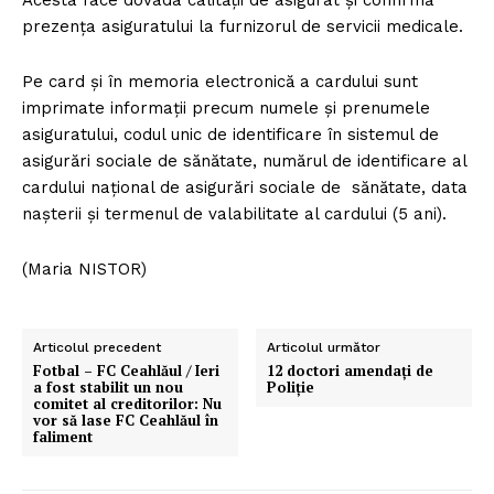
Acesta face dovada calităţii de asigurat şi confirmă
prezenţa asiguratului la furnizorul de servicii medicale.
Pe card şi în memoria electronică a cardului sunt
imprimate informaţii precum numele şi prenumele
asiguratului, codul unic de identificare în sistemul de
asigurări sociale de sănătate, numărul de identificare al
cardului naţional de asigurări sociale de sănătate, data
naşterii şi termenul de valabilitate al cardului (5 ani).
(Maria NISTOR)
Articolul precedent
Articolul următor
Fotbal – FC Ceahlăul / Ieri
12 doctori amendaţi de
a fost stabilit un nou
Poliţie
comitet al creditorilor: Nu
vor să lase FC Ceahlăul în
faliment