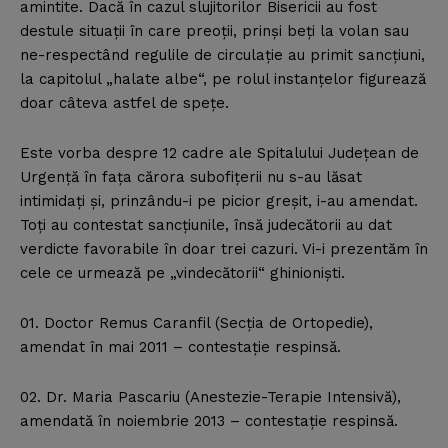
amintite. Dacă în cazul slujitorilor Bisericii au fost
destule situaţii în care preoţii, prinşi beţi la volan sau
ne-respectând regulile de circulaţie au primit sancţiuni,
la capitolul „halate albe“, pe rolul instanţelor figurează
doar câteva astfel de speţe.
Este vorba despre 12 cadre ale Spitalului Judeţean de
Urgenţă în faţa cărora subofiţerii nu s-au lăsat
intimidaţi şi, prinzându-i pe picior greşit, i-au amendat.
Toţi au contestat sancţiunile, însă judecătorii au dat
verdicte favorabile în doar trei cazuri. Vi-i prezentăm în
cele ce urmează pe „vindecătorii“ ghinionişti.
01. Doctor Remus Caranfil (Secţia de Ortopedie),
amendat în mai 2011 – contestaţie respinsă.
02. Dr. Maria Pascariu (Anestezie-Terapie Intensivă),
amendată în noiembrie 2013 – contestaţie respinsă.