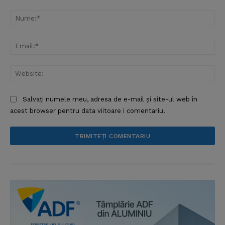
Comentariu:
Contact us
Nu
Subscription Plans
Ema
My account
Web
Salvați numele meu, adresa de e-mail și site-ul web în
acest browser pentru data viitoare i comentariu.