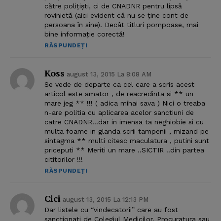
către polițiști, ci de CNADNR pentru lipsă
rovinietă (aici evident că nu se ține cont de
persoana în sine). Decât titluri pompoase, mai
bine informație corectă!
RĂSPUNDEȚI
Koss
august 13, 2015 La 8:08 AM
Se vede de departe ca cel care a scris acest
articol este amator , de reacredinta si ** un
mare jeg ** !!! ( adica mihai sava ) Nici o treaba
n-are politia cu aplicarea acelor sanctiuni de
catre CNADNR…dar in imensa ta neghiobie si cu
multa foame in glanda scrii tampenii , mizand pe
sintagma ** multi citesc maculatura , putini sunt
priceputi ** Meriti un mare ..SICTIR ..din partea
cititorilor !!!
RĂSPUNDEȚI
Cici
august 13, 2015 La 12:13 PM
Dar listele cu “vindecatorii” care au fost
sanctionati de Colegiul Medicilor, Procuratura sau