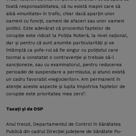
toată responsabilitatea, că nu există maşini care să
aibă «imunitate» în trafic, chiar dacă aparţin unor
oameni cu funcţii, oameni de afaceri sau unor oameni
politici. Este adevărat că procentul faptelor de
corupţie este ridicat la Poliţia Rutieră, la nivel naţional,
dar şi pentru că sunt anumite particularităţi şi se
întâmplă ca şofe-rul să fie singur cu poliţistul care
tocmai a constatat o contravenţie şi trebuie să-l
sancţioneze, sau cu examinatorul, pentru reducerea
perioadei de suspendare a permisului, şi atunci există
un cadru favorabil «negocierilor». Am permanent în
atenţie aceste aspecte şi lupta împotriva faptelor de
corupţie este prioritatea mea zero“.
Taxaţi şi de DSP
Anul trecut, Departamentul de Control în Sănătatea
Publică din cadrul Direcţiei judeţene de Sănătate Pu-