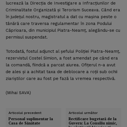
lucrează la Direcţia de Investigare a Infracţiunilor de
Criminalitate Organizată şi Terorism Suceava. Când era
în judeţul nostru, magistratul a dat cu maşina peste o
tânără care traversa regulamentar în zona Podului
Căprioara, din municipiul Piatra-Neamţ, alegându-se cu
permisul suspendat.
Totodată, fostul adjunct al şefului Poliţiei Piatra-Neamţ,
rezervistul Costel Simion, a fost amendat pe când era
la comandă, fiindcă a parcat aiurea. Ofiţerul n-a avut
de ales şi a achitat taxa de deblocare a roţii sub ochii
ziariştilor care au fost pe fază la vremea respectivă.
(Mihai SAVA)
Articolul precedent
Articolul următor
Personal suplimentar la
Rectificare bugetară de la
Casa de Sănătate
Guvern: La Consiliu nimic,