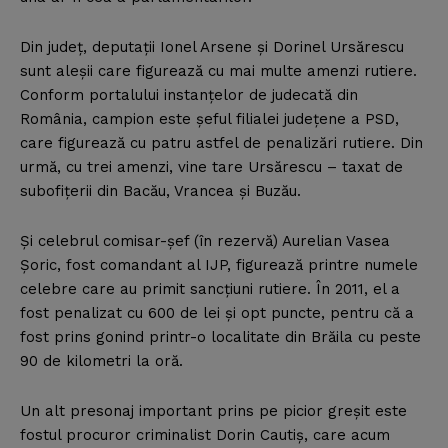
Din judeţ, deputaţii Ionel Arsene şi Dorinel Ursărescu
sunt aleşii care figurează cu mai multe amenzi rutiere.
Conform portalului instanţelor de judecată din
România, campion este şeful filialei judeţene a PSD,
care figurează cu patru astfel de penalizări rutiere. Din
urmă, cu trei amenzi, vine tare Ursărescu – taxat de
subofiţerii din Bacău, Vrancea şi Buzău.
Şi celebrul comisar-şef (în rezervă) Aurelian Vasea
Şoric, fost comandant al IJP, figurează printre numele
celebre care au primit sancţiuni rutiere. În 2011, el a
fost penalizat cu 600 de lei şi opt puncte, pentru că a
fost prins gonind printr-o localitate din Brăila cu peste
90 de kilometri la oră.
Un alt presonaj important prins pe picior greşit este
fostul procuror criminalist Dorin Cautiş, care acum