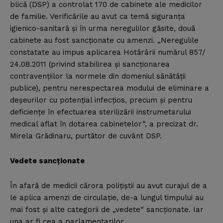
blică (DSP) a controlat 170 de cabinete ale medicilor
de familie. Verificările au avut ca temă siguranţa
igienico-sanitară şi în urma neregulilor găsite, două
cabinete au fost sancţionate cu amenzi. „Neregulile
constatate au impus aplicarea Hotărârii numărul 857/
24.08.2011 (privind stabilirea şi sancţionarea
contravenţiilor la normele din domeniul sănătăţii
publice), pentru nerespectarea modului de eliminare a
deşeurilor cu potenţial infecţios, precum şi pentru
deficienţe în efectuarea sterilizării instrumetarului
medical aflat în dotarea cabinetelor“, a precizat dr.
Mirela Grădinaru, purtător de cuvânt DSP.
Vedete sancţionate
În afară de medicii cărora poliţiştii au avut curajul de a
le aplica amenzi de circulaţie, de-a lungul timpului au
mai fost şi alte categorii de „vedete“ sancţionate. Iar
una ar fi cea a parlamentarilor.