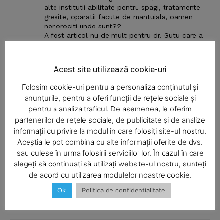
News Week
alte institutii abilitate pentru spagi, tratamente
Magazine PRO
gresite, oparatii facute de mantuiala, oameni
nenorociti unde sunt??
A fost articol nu de mult pentru dr. Gutu care a
fost prins in flagrant cu mita si el e bine merci in
spital si cu siguranta cere si primeste spagi in
continuare?? Destre el de ce nu se mai spune
Acest site utilizează cookie-uri
nimic??? A fost suspendat cateva zile si
gata???? I s-au sters cu buretele toate
Folosim cookie-uri pentru a personaliza conținutul și
porcariile??
anunțurile, pentru a oferi funcții de rețele sociale și
RĂSPUNDEȚI
pentru a analiza traficul. De asemenea, le oferim
partenerilor de rețele sociale, de publicitate și de analize
informații cu privire la modul în care folosiți site-ul nostru.
LĂSAȚI UN MESAJ
Aceștia le pot combina cu alte informații oferite de dvs.
SUBSCRIBE NOW
sau culese în urma folosirii serviciilor lor. În cazul în care
alegeți să continuați să utilizați website-ul nostru, sunteți
de acord cu utilizarea modulelor noastre cookie.
Ok
Politica de confidentialitate
Company
About