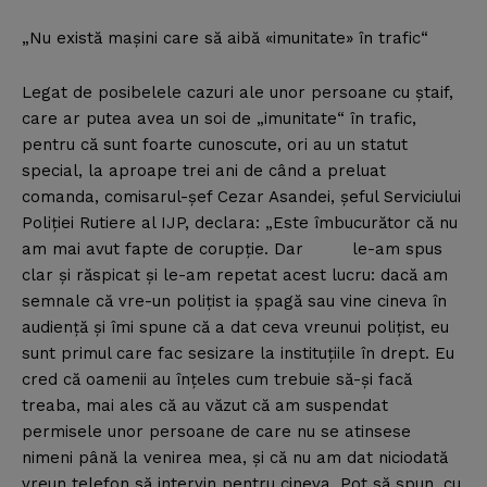
„Nu există maşini care să aibă «imunitate» în trafic“
Legat de posibelele cazuri ale unor persoane cu ştaif,
care ar putea avea un soi de „imunitate“ în trafic,
pentru că sunt foarte cunoscute, ori au un statut
special, la aproape trei ani de când a preluat
comanda, comisarul-şef Cezar Asandei, şeful Serviciului
Poliţiei Rutiere al IJP, declara: „Este îmbucurător că nu
am mai avut fapte de corupţie. Dar le-am spus
clar şi răspicat şi le-am repetat acest lucru: dacă am
semnale că vre-un poliţist ia şpagă sau vine cineva în
audienţă şi îmi spune că a dat ceva vreunui poliţist, eu
sunt primul care fac sesizare la instituţiile în drept. Eu
cred că oamenii au înţeles cum trebuie să-şi facă
treaba, mai ales că au văzut că am suspendat
permisele unor persoane de care nu se atinsese
nimeni până la venirea mea, şi că nu am dat niciodată
vreun telefon să intervin pentru cineva. Pot să spun, cu