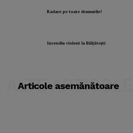
Radare pe toate drumurile!
Incendiu violent la Bălţăteşti
ALTE ARTICOLE
Articole asemănătoare