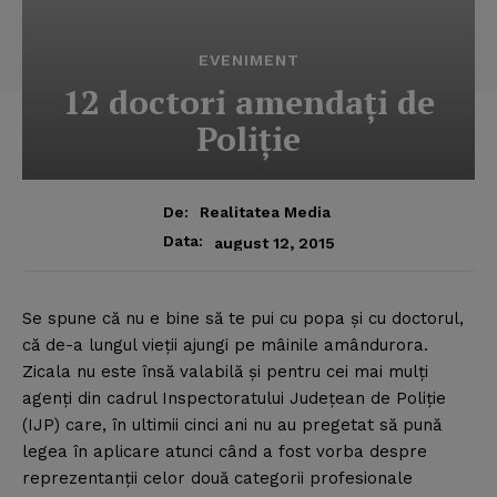
EVENIMENT
12 doctori amendaţi de
Poliţie
De:
Realitatea Media
Data:
august 12, 2015
Se spune că nu e bine să te pui cu popa şi cu doctorul,
că de-a lungul vieţii ajungi pe mâinile amândurora.
Zicala nu este însă valabilă şi pentru cei mai mulţi
agenţi din cadrul Inspectoratului Judeţean de Poliţie
(IJP) care, în ultimii cinci ani nu au pregetat să pună
legea în aplicare atunci când a fost vorba despre
reprezentanţii celor două categorii profesionale