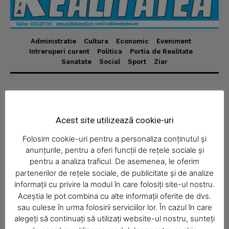
Administratie
Cultura
Economic
Eveniment
News Week
Intreruperi curent
Politica
Portia de Realitate
Magazine PRO
Sanatate
Social
Sport
Ziar
Despre
Realitatea Media – ziar local pentru județul Neamț,
Acest site utilizează cookie-uri
disponibil în format fizic și online. Știri actuale, informații
verificate și reportaje locale.
Folosim cookie-uri pentru a personaliza conținutul și
anunțurile, pentru a oferi funcții de rețele sociale și
pentru a analiza traficul. De asemenea, le oferim
partenerilor de rețele sociale, de publicitate și de analize
informații cu privire la modul în care folosiți site-ul nostru.
Aceștia le pot combina cu alte informații oferite de dvs.
SUBSCRIBE NOW
Economic
sau culese în urma folosirii serviciilor lor. În cazul în care
Acasă
alegeți să continuați să utilizați website-ul nostru, sunteți