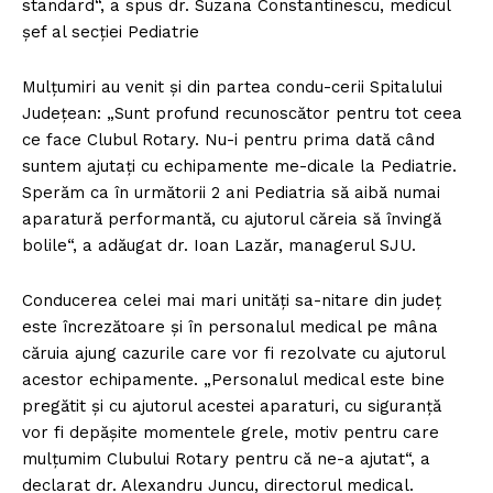
standard“, a spus dr. Suzana Constantinescu, medicul
şef al secţiei Pediatrie
Mulţumiri au venit şi din partea condu-cerii Spitalului
Judeţean: „Sunt profund recunoscător pentru tot ceea
ce face Clubul Rotary. Nu-i pentru prima dată când
suntem ajutaţi cu echipamente me-dicale la Pediatrie.
Sperăm ca în următorii 2 ani Pediatria să aibă numai
aparatură performantă, cu ajutorul căreia să învingă
bolile“, a adăugat dr. Ioan Lazăr, managerul SJU.
Conducerea celei mai mari unităţi sa-nitare din judeţ
este încrezătoare şi în personalul medical pe mâna
căruia ajung cazurile care vor fi rezolvate cu ajutorul
acestor echipamente. „Personalul medical este bine
pregătit şi cu ajutorul acestei aparaturi, cu siguranţă
vor fi depăşite momentele grele, motiv pentru care
mulţumim Clubului Rotary pentru că ne-a ajutat“, a
declarat dr. Alexandru Juncu, directorul medical.