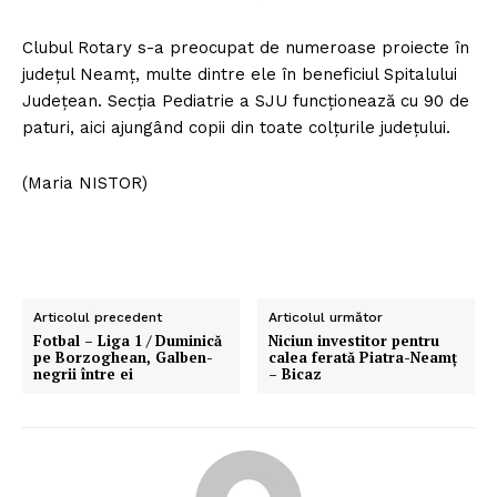
Clubul Rotary s-a preocupat de numeroase proiecte în
judeţul Neamţ, multe dintre ele în beneficiul Spitalului
Judeţean. Secţia Pediatrie a SJU funcţionează cu 90 de
paturi, aici ajungând copii din toate colţurile judeţului.
(Maria NISTOR)
Articolul precedent
Articolul următor
Fotbal – Liga 1 / Duminică
Niciun investitor pentru
pe Borzoghean, Galben-
calea ferată Piatra-Neamţ
negrii între ei
– Bicaz