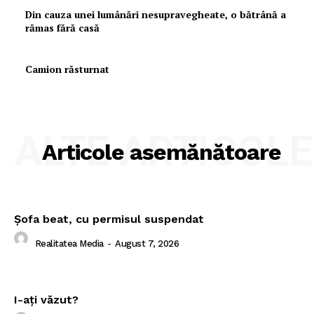
Din cauza unei lumânări nesupravegheate, o bătrână a
rămas fără casă
Camion răsturnat
ALTE ARTICOLE
Articole asemănătoare
Şofa beat, cu permisul suspendat
Realitatea Media
-
August 7, 2026
I-aţi văzut?