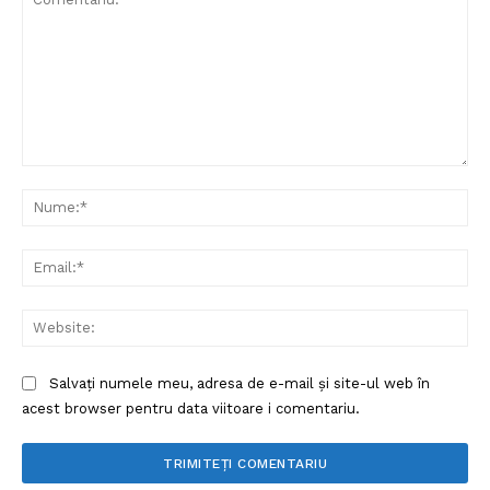
Comentariu:
Nu
Ema
Web
Salvați numele meu, adresa de e-mail și site-ul web în
acest browser pentru data viitoare i comentariu.