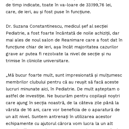
de timp indicate, toate în va-loare de 33.199,76 lei,
care, de ieri, au şi fost puse în funcţiune.
Dr. Suzana Constantinescu, medicul şef al secţiei
Pediatrie, a fost foarte încântată de noile achiziţii, dar
mai ales de noul salon de Reanimare care a fost dat în
funcţiune chiar de ieri, aşa încât majoritatea cazurilor
grave ar putea fi rezolvate la nivel de secţie şi nu
trimise în clinicile universitare.
„Mă bucur foarte mult, sunt impresionată şi mulţumesc
membrilor clubului pentru că au reuşit să facă aceste
lucruri minunate aici, în Pediatrie. De mult aşteptam o
astfel de investiţie. Ne bucurăm pentru copilaşii noştri
care ajung în secţia noastră, de la câteva zile până la
vârsta de 16 ani, care vor beneficia de o aparatură de
un alt nivel. Suntem antrenaţi în utilizarea acestor
echipamente cu ajutorul cărora vom lucra la un alt