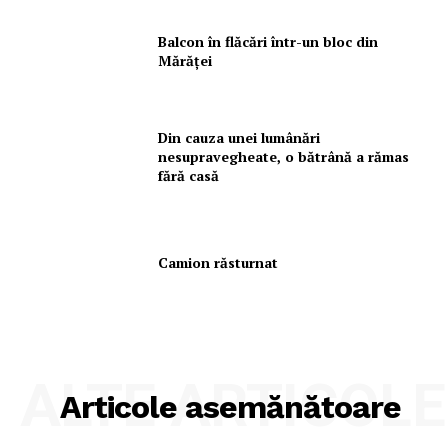
Balcon în flăcări într-un bloc din
Mărăţei
Din cauza unei lumânări
nesupravegheate, o bătrână a rămas
fără casă
Camion răsturnat
ALTE ARTICOLE
Articole asemănătoare