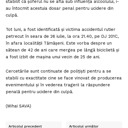
stabilit că şoferul nu se afla sub influenţa alcoolului, i-
au întocmit acestuia dosar penal pentru ucidere din
culpă.
Tot luni, a fost identificată şi victima accidentul rutier
petrecut în seara de 26 iulie, la ora 21.40, pe DJ 201C,
în afara localităţii Tămăşeni. Este vorba despre un
sătean de 42 de ani care mergea pe lângă biciclietă şi
a fost izbit de maşina unui vecin de 25 de ani.
Cercetările sunt continuate de poliţişti pentru a se
stabili cu exactitate cine se face vinovat de producerea
evenimentului şi în vederea tragerii la răspundere
penală pentru ucidere din culpă.
(Mihai SAVA)
Articolul precedent
Articolul următor