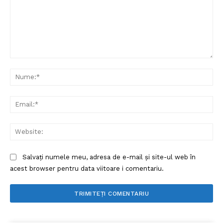
Comentariu:
Nu
Ema
Web
Salvați numele meu, adresa de e-mail și site-ul web în
acest browser pentru data viitoare i comentariu.