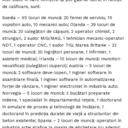
de calificare, sunt:
Suedia – 45 locuri de muncă: 20 femei de serviciu, 15
vopsitori auto, 10 mecanici auto; Olanda – 29 locuri de
muncă: 20 culegători de căpşuni, 2 operator chimist, 2
strungari, 2 sudor MIG/MAG, 1 tehnician mecanic-operator
NDT, 1 operator CNC, 1 sudor TIG; Marea Britanie – 22
locuri de muncă: 20 îngrijitori persoane, 1 infirmier, 1
asistent medical; Irlanda – 10 locuri de muncă: muncitori
necalificaţi (culegători ciuperci); Austria – 5 locuri de
muncă: 2 software deve-loperi, 1 inginer software în
asamblare finală, 1 inginer software în automatizarea
forţei de vânzare, 1 inginer electronist în industria auto;
Norvegia – 5 locuri de muncă: 2 bucătari preparate
indiene, 1 specialist în departamentul reţele, 1 doctorand
în simulare de proces şi tehnologii de învăţare, 1
doctorand în predicţia duratei de viaţă a structurilor din
beton existente; Spania – 2 locuri de muncă: operatori în
industria artei grafice la maşini de etichetare (cu adeziv);