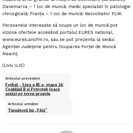
Danemarca – 1 loc de muncă: medic specialist în patologie
chirurgicală; Franţa – 1 loc de muncă: dezvoltator PLM.
Persoanele interesate să ocupe un loc de muncă pot
viziona ofertele accesând portalul EURES national,
www.eures.anofm.ro, sau se pot prezenta la sediul
Agenţiei Judeţene pentru Ocuparea Forţei de Muncă
Neamţ.
(Liviu ILIE)
Articolul precedent
Fotbal – Liga a III-a, etapa 24:
Ceahlăul II şi Petrotub joacă
astăzi pe teren propriu
Articolul următor
Turnătorii lui „Ţâţă“