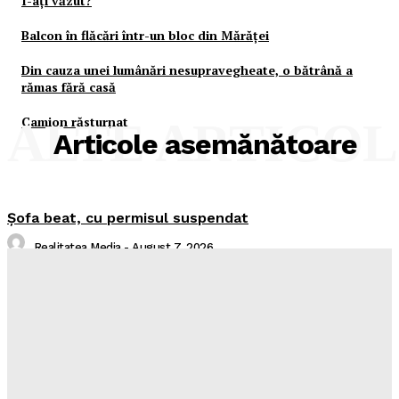
I-aţi văzut?
Balcon în flăcări într-un bloc din Mărăţei
Din cauza unei lumânări nesupravegheate, o bătrână a
rămas fără casă
Camion răsturnat
ALTE ARTICO
Articole asemănătoare
Şofa beat, cu permisul suspendat
Realitatea Media
-
August 7, 2026
I-aţi văzut?
Realitatea Media
-
August 7, 2026
Intreruperi Neamt 2 – 07.08.2026