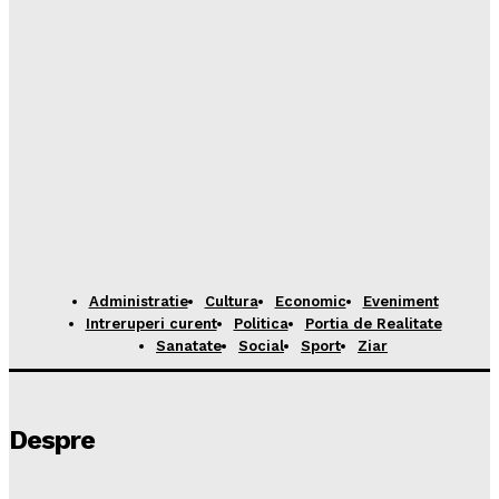
Administratie
Cultura
Economic
Eveniment
Intreruperi curent
Politica
Portia de Realitate
Sanatate
Social
Sport
Ziar
Despre