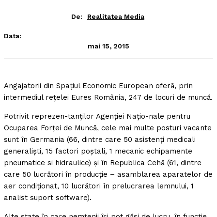
De:
Realitatea Media
Data:
mai 15, 2015
Angajatorii din Spaţiul Economic European oferă, prin
intermediul reţelei Eures România, 247 de locuri de muncă.
Potrivit reprezen-tanţilor Agenţiei Naţio-nale pentru
Ocuparea Forţei de Muncă, cele mai multe posturi vacante
sunt în Germania (66, dintre care 50 asistenţi medicali
generalişti, 15 factori poştali, 1 mecanic echipamente
pneumatice si hidraulice) şi în Republica Cehă (61, dintre
care 50 lucrători în producţie – asamblarea aparatelor de
aer condiţionat, 10 lucrători în prelucrarea lemnului, 1
analist suport software).
Alte state în care nemţenii îşi pot găsi de lucru, în funcţie