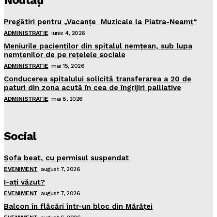
Noutăţi
Pregătiri pentru „Vacanţe Muzicale la Piatra-Neamţ“
ADMINISTRATIE
iunie 4, 2026
Meniurile pacienţilor din spitalul nemţean, sub lupa
nemţenilor de pe reţelele sociale
ADMINISTRATIE
mai 15, 2026
Conducerea spitalului solicită transferarea a 20 de
paturi din zona acută în cea de îngrijiri palliative
ADMINISTRATIE
mai 8, 2026
Social
Şofa beat, cu permisul suspendat
EVENIMENT
august 7, 2026
I-aţi văzut?
EVENIMENT
august 7, 2026
Balcon în flăcări într-un bloc din Mărăţei