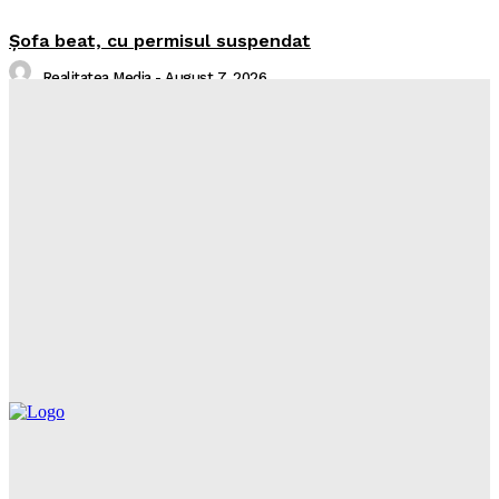
Şofa beat, cu permisul suspendat
Realitatea Media
-
August 7, 2026
I-aţi văzut?
Realitatea Media
-
August 7, 2026
Intreruperi Neamt 2 – 07.08.2026
Sorin
-
August 6, 2026
Intreruperi Neamt 1 – 07.08.2026
Sorin
-
August 6, 2026