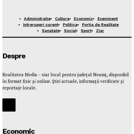
Administratie
Cultura
Economic
Eveniment
Intreruperi curent
Politica
Portia de Realitate
Sanatate
Social
Sport
Ziar
Despre
Realitatea Media – ziar local pentru județul Neamț, disponibil
în format fizic și online. Știri actuale, informații verificate și
reportaje locale.
Economic