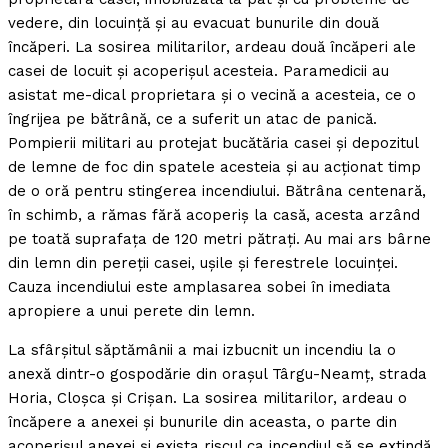
vedere, din locuinţă şi au evacuat bunurile din două
încăperi. La sosirea militarilor, ardeau două încăperi ale
casei de locuit şi acoperişul acesteia. Paramedicii au
asistat me-dical proprietara şi o vecină a acesteia, ce o
îngrijea pe bătrână, ce a suferit un atac de panică.
Pompierii militari au protejat bucătăria casei şi depozitul
de lemne de foc din spatele acesteia şi au acţionat timp
de o oră pentru stingerea incendiului. Bătrâna centenară,
în schimb, a rămas fără acoperiş la casă, acesta arzând
pe toată suprafaţa de 120 metri pătraţi. Au mai ars bârne
din lemn din pereţii casei, uşile şi ferestrele locuinţei.
Cauza incendiului este amplasarea sobei în imediata
apropiere a unui perete din lemn.
La sfârşitul săptămânii a mai izbucnit un incendiu la o
anexă dintr-o gospodărie din oraşul Târgu-Neamţ, strada
Horia, Cloşca şi Crişan. La sosirea militarilor, ardeau o
încăpere a anexei şi bunurile din aceasta, o parte din
acoperişul anexei şi exista riscul ca incendiul să se extindă