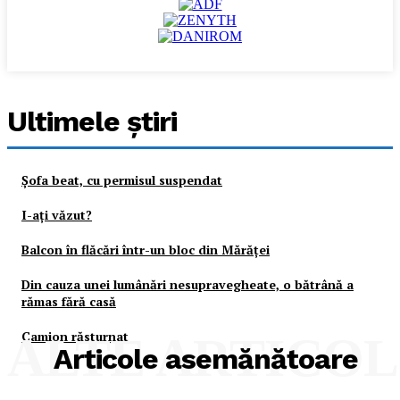
Ultimele ştiri
Şofa beat, cu permisul suspendat
I-aţi văzut?
Balcon în flăcări într-un bloc din Mărăţei
Din cauza unei lumânări nesupravegheate, o bătrână a
rămas fără casă
Camion răsturnat
ALTE ARTICO
Articole asemănătoare