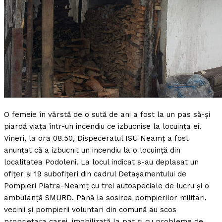
O femeie în vârstă de o sută de ani a fost la un pas să-şi
piardă viaţa într-un incendiu ce izbucnise la locuinţa ei.
Vineri, la ora 08.50, Dispeceratul ISU Neamţ a fost
anunţat că a izbucnit un incendiu la o locuinţă din
localitatea Podoleni.
La locul indicat s-au deplasat un
ofiţer şi 19 subofiţeri din cadrul Detaşamentului de
Pompieri Piatra-Neamţ cu trei autospeciale de lucru şi o
ambulanţă SMURD. Până la sosirea pompierilor militari,
vecinii şi pompierii voluntari din comună au scos
proprietara casei, imobilizată la pat şi cu probleme de