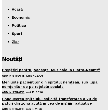
Acasă
Economic
Politica
Sport
Ziar
Noutăţi
Pregătiri pentru „Vacanţe Muzicale la Piatra-Neamţ“
ADMINISTRATIE
iunie 4, 2026
Meniurile pacienţilor din spitalul nemţean, sub lupa
nemţenilor de pe reţelele sociale
ADMINISTRATIE
mai 15, 2026
Conducerea spitalului solicită transferarea a 20 de
paturi din zona acută în cea de îngrijiri palliative
ADMINISTRATIE
mai 8, 2026