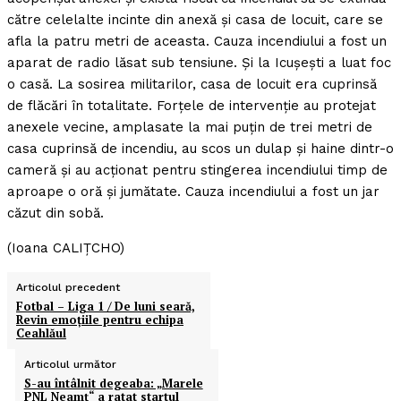
către celelalte incinte din anexă şi casa de locuit, care se
afla la patru metri de aceasta. Cauza incendiului a fost un
aparat de radio lăsat sub tensiune. Şi la Icuşeşti a luat foc
o casă. La sosirea militarilor, casa de locuit era cuprinsă
de flăcări în totalitate. Forţele de intervenţie au protejat
anexele vecine, amplasate la mai puţin de trei metri de
casa cuprinsă de incendiu, au scos un dulap şi haine dintr-o
cameră şi au acţionat pentru stingerea incendiului timp de
aproape o oră şi jumătate. Cauza incendiului a fost un jar
căzut din sobă.
(Ioana CALIŢCHO)
Articolul precedent
Fotbal – Liga 1 / De luni seară,
Revin emoţiile pentru echipa
Ceahlăul
Articolul următor
S-au întâlnit degeaba: „Marele
PNL Neamţ“ a ratat startul