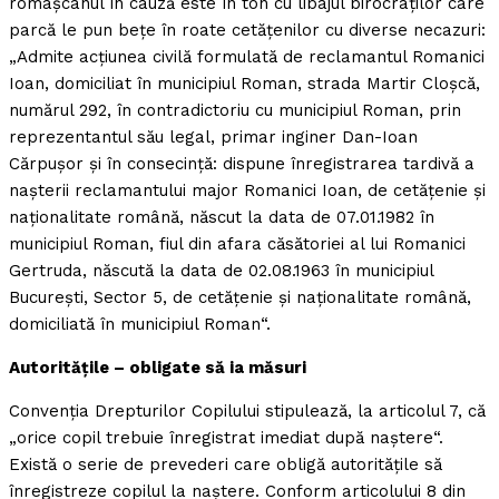
romaşcanul în cauză este în ton cu libajul birocraţilor care
parcă le pun beţe în roate cetăţenilor cu diverse necazuri:
„Admite acţiunea civilă formulată de reclamantul Romanici
Ioan, domiciliat în municipiul Roman, strada Martir Cloşcă,
numărul 292, în contradictoriu cu municipiul Roman, prin
reprezentantul său legal, primar inginer Dan-Ioan
Cărpuşor şi în consecinţă: dispune înregistrarea tardivă a
naşterii reclamantului major Romanici Ioan, de cetăţenie şi
naţionalitate română, născut la data de 07.01.1982 în
municipiul Roman, fiul din afara căsătoriei al lui Romanici
Gertruda, născută la data de 02.08.1963 în municipiul
Bucureşti, Sector 5, de cetăţenie şi naţionalitate română,
domiciliată în municipiul Roman“.
Autorităţile – obligate să ia măsuri
Convenţia Drepturilor Copilului stipulează, la articolul 7, că
„orice copil trebuie înregistrat imediat după naştere“.
Există o serie de prevederi care obligă autorităţile să
înregistreze copilul la naştere. Conform articolului 8 din