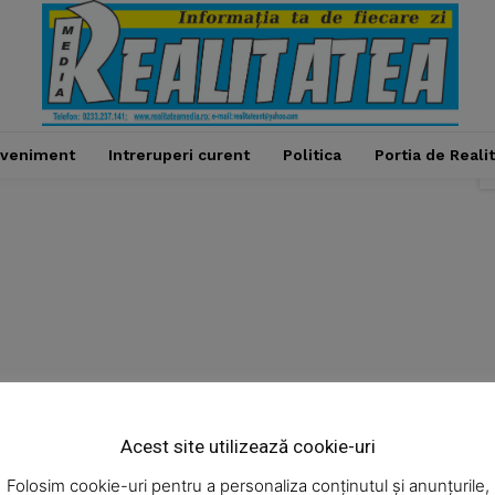
veniment
Intreruperi curent
Politica
Portia de Reali
Week
e PRO
Acest site utilizează cookie-uri
Administratie
Cultura
Economic
Eveniment
Company
Folosim cookie-uri pentru a personaliza conținutul și anunțurile,