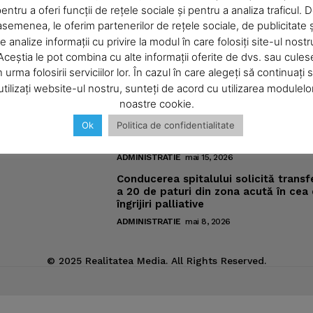
entru a oferi funcții de rețele sociale și pentru a analiza traficul. 
asemenea, le oferim partenerilor de rețele sociale, de publicitate ș
About
e analize informații cu privire la modul în care folosiți site-ul nostr
omic
Noutăţi
Contact us
Aceștia le pot combina cu alte informații oferite de dvs. sau cules
Subscription Plans
n urma folosirii serviciilor lor. În cazul în care alegeți să continuați 
Pregătiri pentru „Vacanţe Muzicale l
utilizați website-ul nostru, sunteți de acord cu utilizarea modulelo
Piatra-Neamţ“
My account
ic
noastre cookie.
ADMINISTRATIE
iunie 4, 2026
Ok
Politica de confidentialitate
Meniurile pacienţilor din spitalul ne
sub lupa nemţenilor de pe reţelele s
E NOW
ADMINISTRATIE
mai 15, 2026
Conducerea spitalului solicită transf
a 20 de paturi din zona acută în cea
îngrijiri palliative
ADMINISTRATIE
mai 8, 2026
© 2025 Realitatea Media. All Rights Reserved.