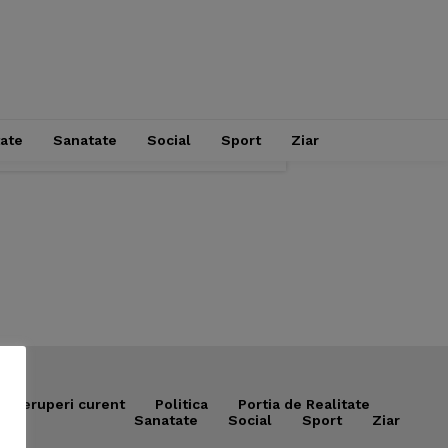
tate
Sanatate
Social
Sport
Ziar
Intreruperi curent
Politica
Portia de Realitate
Sanatate
Social
Sport
Ziar