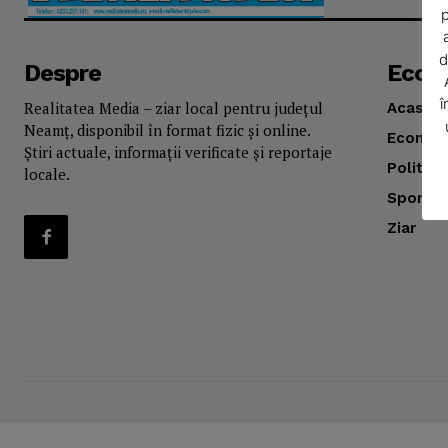
p
d
Despre
Econ
î
Realitatea Media – ziar local pentru județul
Acasă
Neamț, disponibil în format fizic și online.
Econom
Știri actuale, informații verificate și reportaje
Politica
locale.
Sport
SUBSCRIB
Ziar