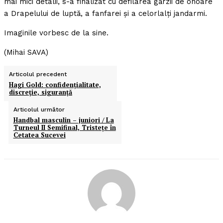
mai mici detalii, s-a finalizat cu defilarea gărzii de onoare
a Drapelului de luptă, a fanfarei şi a celorlalţi jandarmi.
Imaginile vorbesc de la sine.
(Mihai SAVA)
Articolul precedent
Hagi Gold: confidenţialitate,
discreţie, siguranţă
Articolul următor
Handbal masculin – juniori / La
Turneul II Semifinal, Tristeţe în
Cetatea Sucevei