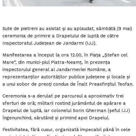
Sute de pietreni au asistat şi au aplaudat, sâmbătă (9 mai)
ceremonia de primire a Drapelului de luptă de către
Inspectoratul Judeţean de Jandarmi (IJJ).
Manifestarea a început la ora 12.00, în Piaţa „Ştefan cel
Mare“, din munici-piul Piatra-Neamţ, în prezenţa
inspectorului general al Jandarmeriei Române, a
reprezentanţilor autorităţilor publice judeţene şi locale şi
a unui sobor de preoţi condus de Înalt Preasfinţitul Teofan.
Ceremonia s-a derulat pe parcursul a aproximativ trei
sferturi de oră; militarii rostind jurământul de apărare a
Drapelul de luptă, iar colonelul Sorin Gherman (şeful IJJ)
îngenunchind, sărutând şi primind apoi Drapelul.
Festivitatea, fără cusur, organizată impecabil până în cele