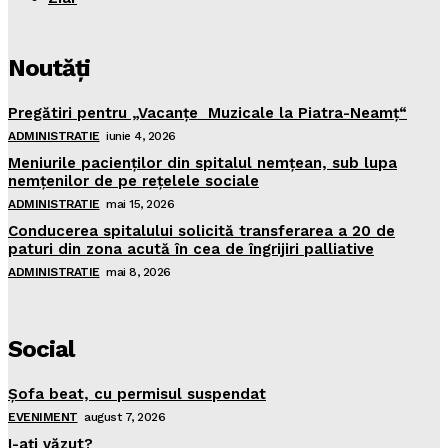
Noutăţi
Pregătiri pentru „Vacanţe Muzicale la Piatra-Neamţ“
ADMINISTRATIE
iunie 4, 2026
Meniurile pacienţilor din spitalul nemţean, sub lupa
nemţenilor de pe reţelele sociale
ADMINISTRATIE
mai 15, 2026
Conducerea spitalului solicită transferarea a 20 de
paturi din zona acută în cea de îngrijiri palliative
ADMINISTRATIE
mai 8, 2026
Social
Şofa beat, cu permisul suspendat
EVENIMENT
august 7, 2026
I-aţi văzut?