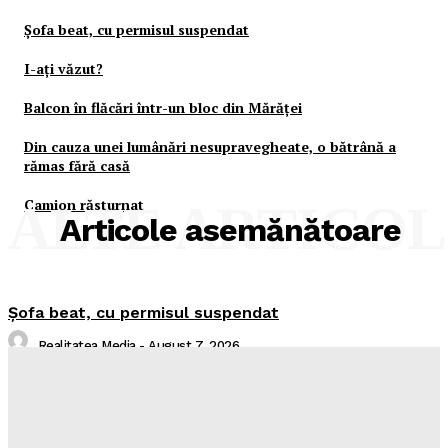
Şofa beat, cu permisul suspendat
I-aţi văzut?
Balcon în flăcări într-un bloc din Mărăţei
Din cauza unei lumânări nesupravegheate, o bătrână a
rămas fără casă
Camion răsturnat
ALTE ARTICO
Articole asemănătoare
Şofa beat, cu permisul suspendat
Realitatea Media
-
August 7, 2026
I-aţi văzut?
Realitatea Media
-
August 7, 2026