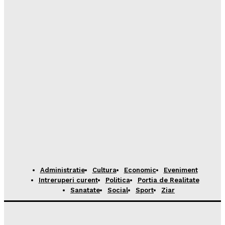
Administratie
Cultura
Economic
Eveniment
Intreruperi curent
Politica
Portia de Realitate
Sanatate
Social
Sport
Ziar