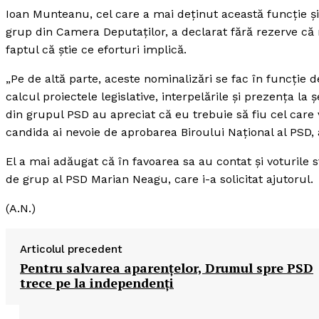
Ioan Munteanu, cel care a mai deţinut această funcţie şi 
grup din Camera Deputaţilor, a declarat fără rezerve că
faptul că ştie ce eforturi implică.
„Pe de altă parte, aceste nominalizări se fac în funcţie d
calcul proiectele legislative, interpelările şi prezenţa l
din grupul PSD au apreciat că eu trebuie să fiu cel care
candida ai nevoie de aprobarea Biroului Naţional al PSD, 
El a mai adăugat că în favoarea sa au contat şi voturile s
de grup al PSD Marian Neagu, care i-a solicitat ajutorul.
(A.N.)
Articolul precedent
Pentru salvarea aparenţelor, Drumul spre PSD
trece pe la independenţi