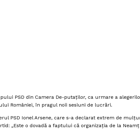
rupului PSD din Camera De-putaţilor, ca urmare a alegerilo
lui României, în pragul noii sesiuni de lucrări.
i-derul PSD Ionel Arsene, care s-a declarat extrem de mulţ
rtid: „Este o dovadă a faptului că organizaţia de la Neamţ