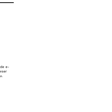
 de e-
wser
u.