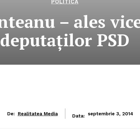
POLITICA
teanu – ales vice
deputaţilor PSD
De:
Realitatea Media
septembrie 3, 2014
Data: