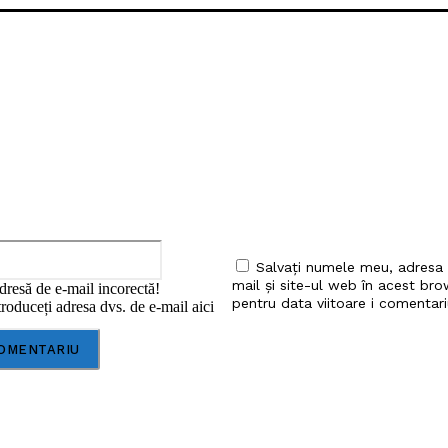
iu:
Email:*
Salvați numele meu, adresa
mail și site-ul web în acest bro
dresă de e-mail incorectă!
pentru data viitoare i comentari
roduceți adresa dvs. de e-mail aici