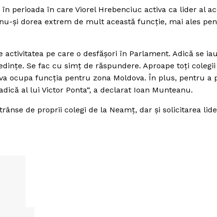
în perioada în care Viorel Hrebenciuc activa ca lider al ac
 nu-şi dorea extrem de mult această funcţie, mai ales pe
e activitatea pe care o desfăşori în Parlament. Adică se iau
a şedinţe. Se fac cu simţ de răspundere. Aproape toţi colegi
 va ocupa funcţia pentru zona Moldova. În plus, pentru a 
adică al lui Victor Ponta“, a declarat Ioan Munteanu.
trânse de proprii colegi de la Neamţ, dar şi solicitarea lid