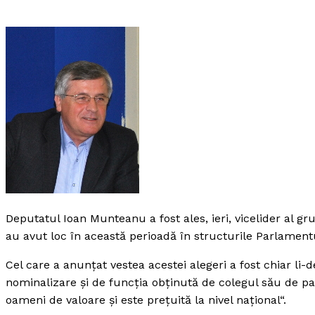
Deputatul Ioan Munteanu a fost ales, ieri, vicelider al g
au avut loc în această perioadă în structurile Parlamentu
Cel care a anunţat vestea acestei alegeri a fost chiar l
nominalizare şi de funcţia obţinută de colegul său de pa
oameni de valoare şi este preţuită la nivel naţional“.