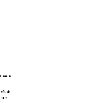
r care
umit de
 are