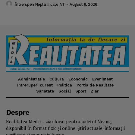
Întreruperi Neplanificate NT
-
August 6, 2026
Administratie
Cultura
Economic
Eveniment
Intreruperi curent
Politica
Portia de Realitate
Sanatate
Social
Sport
Ziar
Despre
Realitatea Media – ziar local pentru județul Neamț,
disponibil în format fizic și online. Știri actuale, informații
verificate și reportaje locale.