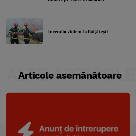
Subscription Plans
My account
Incendiu violent la Bălţăteşti
ALTE ARTICOLE
Articole asemănătoare