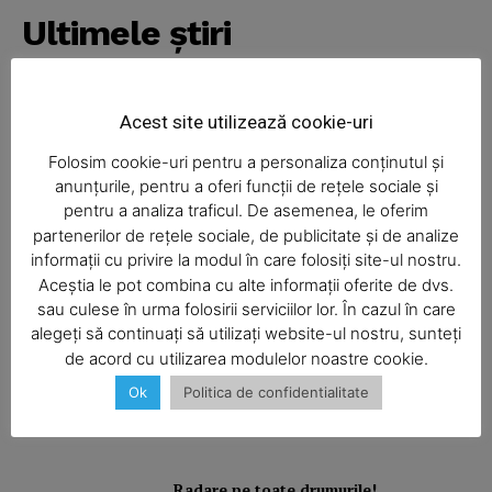
Ultimele ştiri
Acest site utilizează cookie-uri
Balcon în flăcări într-un bloc din
Mărăţei
Folosim cookie-uri pentru a personaliza conținutul și
anunțurile, pentru a oferi funcții de rețele sociale și
pentru a analiza traficul. De asemenea, le oferim
partenerilor de rețele sociale, de publicitate și de analize
Din cauza unei lumânări
nesupravegheate, o bătrână a rămas
informații cu privire la modul în care folosiți site-ul nostru.
fără casă
Aceștia le pot combina cu alte informații oferite de dvs.
SUBSCRIBE NOW
sau culese în urma folosirii serviciilor lor. În cazul în care
alegeți să continuați să utilizați website-ul nostru, sunteți
de acord cu utilizarea modulelor noastre cookie.
Camion răsturnat
Ok
Politica de confidentialitate
Company
About
Contact us
Radare pe toate drumurile!