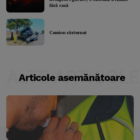
Subscription Plans
fără casă
My account
Camion răsturnat
ALTE ARTICOLE
Articole asemănătoare