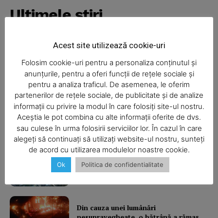
Ultimele ştiri
Acest site utilizează cookie-uri
Şofa beat, cu permisul suspendat
Folosim cookie-uri pentru a personaliza conținutul și
anunțurile, pentru a oferi funcții de rețele sociale și
pentru a analiza traficul. De asemenea, le oferim
partenerilor de rețele sociale, de publicitate și de analize
informații cu privire la modul în care folosiți site-ul nostru.
I-aţi văzut?
Aceștia le pot combina cu alte informații oferite de dvs.
SUBSCRIBE NOW
sau culese în urma folosirii serviciilor lor. În cazul în care
alegeți să continuați să utilizați website-ul nostru, sunteți
de acord cu utilizarea modulelor noastre cookie.
Balcon în flăcări într-un bloc din
Ok
Politica de confidentialitate
Company
Mărăţei
About
Contact us
Din cauza unei lumânări
nesupravegheate, o bătrână a rămas