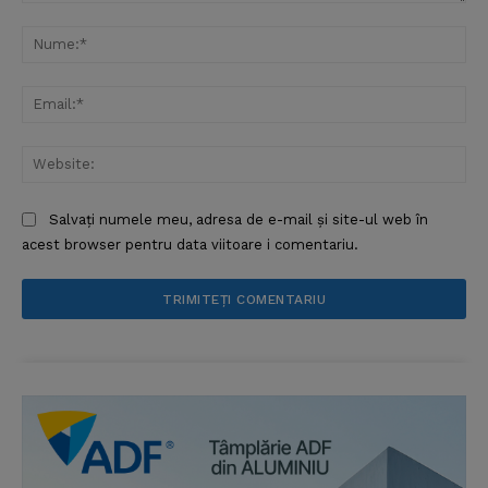
Comentariu:
Nu
Ema
Web
Salvați numele meu, adresa de e-mail și site-ul web în
acest browser pentru data viitoare i comentariu.