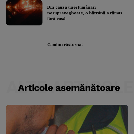
Din cauza unei lumânări
Subscription Plans
nesupravegheate, o bătrână a rămas
fără casă
My account
Camion răsturnat
ALTE ARTICOLE
Articole asemănătoare