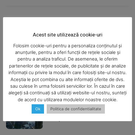
Magazine PRO
Ultimele ştiri
Acest site utilizează cookie-uri
Folosim cookie-uri pentru a personaliza conținutul și
Şofa beat, cu permisul suspendat
anunțurile, pentru a oferi funcții de rețele sociale și
pentru a analiza traficul. De asemenea, le oferim
partenerilor de rețele sociale, de publicitate și de analize
informații cu privire la modul în care folosiți site-ul nostru.
Aceștia le pot combina cu alte informații oferite de dvs.
SUBSCRIBE NOW
I-aţi văzut?
sau culese în urma folosirii serviciilor lor. În cazul în care
alegeți să continuați să utilizați website-ul nostru, sunteți
de acord cu utilizarea modulelor noastre cookie.
Ok
Politica de confidentialitate
Company
Balcon în flăcări într-un bloc din
Mărăţei
About
Contact us