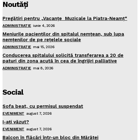
Noutăţi
Pregătiri pentru „Vacanţe Muzicale la Piatra-Neamţ“
ADMINISTRATIE
iunie 4, 2026
Meniurile pacienţilor din spitalul nemţean, sub lupa
nemţenilor de pe reţelele sociale
ADMINISTRATIE
mai 15, 2026
Conducerea spitalului solicită transferarea a 20 de
paturi din zona acută în cea de îngrijiri palliative
ADMINISTRATIE
mai 8, 2026
Social
Şofa beat, cu permisul suspendat
EVENIMENT
august 7, 2026
I-aţi văzut?
EVENIMENT
august 7, 2026
Balcon în flăcări într-un bloc din Mărăţei