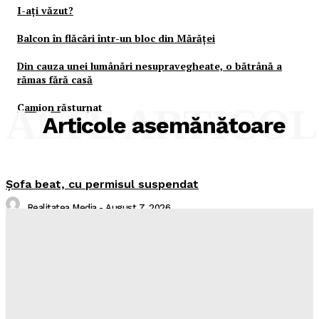
I-aţi văzut?
Balcon în flăcări într-un bloc din Mărăţei
Din cauza unei lumânări nesupravegheate, o bătrână a
rămas fără casă
Camion răsturnat
ALTE ARTICO
Articole asemănătoare
Şofa beat, cu permisul suspendat
Realitatea Media
-
August 7, 2026
I-aţi văzut?
Realitatea Media
-
August 7, 2026