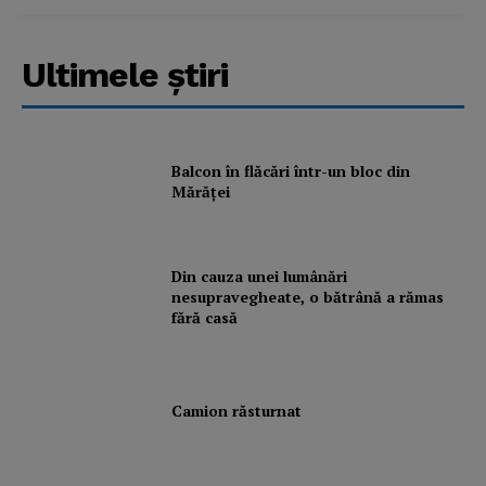
Ultimele ştiri
Balcon în flăcări într-un bloc din
Mărăţei
Din cauza unei lumânări
nesupravegheate, o bătrână a rămas
fără casă
Camion răsturnat