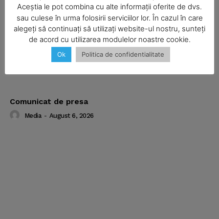
Aceștia le pot combina cu alte informații oferite de dvs.
SUBSCRIBE NOW
sau culese în urma folosirii serviciilor lor. În cazul în care
alegeți să continuați să utilizați website-ul nostru, sunteți
de acord cu utilizarea modulelor noastre cookie.
Ok
Politica de confidentialitate
Company
About
Contact us
Comunicat de presa
Subscription Plans
Media
-
August 6, 2026
My account