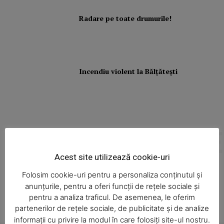
Radare pe toate drumurile!
Incendiu violent la Bălţăteşti
News Week
Magazine PRO
ALTE ARTICOLE
Articole asemănătoare
Acest site utilizează cookie-uri
Folosim cookie-uri pentru a personaliza conținutul și
anunțurile, pentru a oferi funcții de rețele sociale și
pentru a analiza traficul. De asemenea, le oferim
partenerilor de rețele sociale, de publicitate și de analize
informații cu privire la modul în care folosiți site-ul nostru.