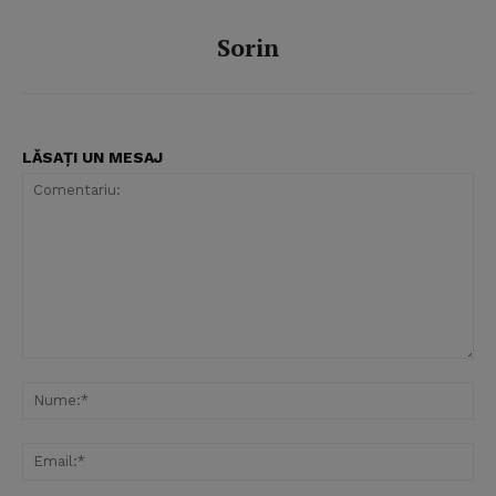
Sorin
LĂSAȚI UN MESAJ
Comentariu:
Nu
Ema