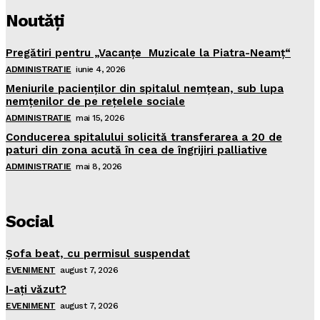
Noutăţi
Pregătiri pentru „Vacanţe Muzicale la Piatra-Neamţ“
ADMINISTRATIE
iunie 4, 2026
Meniurile pacienţilor din spitalul nemţean, sub lupa
nemţenilor de pe reţelele sociale
ADMINISTRATIE
mai 15, 2026
Conducerea spitalului solicită transferarea a 20 de
paturi din zona acută în cea de îngrijiri palliative
ADMINISTRATIE
mai 8, 2026
Social
Şofa beat, cu permisul suspendat
EVENIMENT
august 7, 2026
I-aţi văzut?
EVENIMENT
august 7, 2026