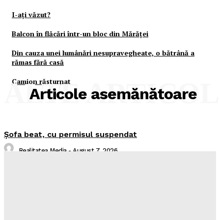
I-aţi văzut?
Balcon în flăcări într-un bloc din Mărăţei
Din cauza unei lumânări nesupravegheate, o bătrână a
rămas fără casă
Camion răsturnat
ALTE ARTICO
Articole asemănătoare
Şofa beat, cu permisul suspendat
Realitatea Media
-
August 7, 2026
I-aţi văzut?
Realitatea Media
-
August 7, 2026