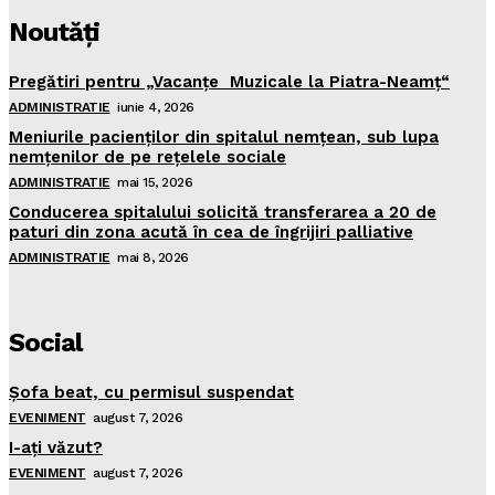
Noutăţi
Pregătiri pentru „Vacanţe Muzicale la Piatra-Neamţ“
ADMINISTRATIE
iunie 4, 2026
Meniurile pacienţilor din spitalul nemţean, sub lupa
nemţenilor de pe reţelele sociale
ADMINISTRATIE
mai 15, 2026
Conducerea spitalului solicită transferarea a 20 de
paturi din zona acută în cea de îngrijiri palliative
ADMINISTRATIE
mai 8, 2026
Social
Şofa beat, cu permisul suspendat
EVENIMENT
august 7, 2026
I-aţi văzut?
EVENIMENT
august 7, 2026