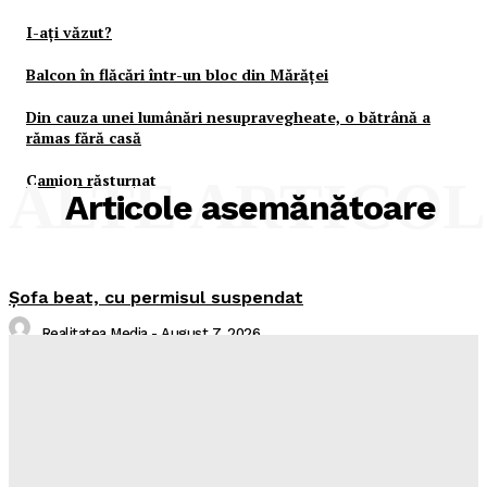
I-aţi văzut?
Balcon în flăcări într-un bloc din Mărăţei
Din cauza unei lumânări nesupravegheate, o bătrână a
rămas fără casă
Camion răsturnat
ALTE ARTICO
Articole asemănătoare
Şofa beat, cu permisul suspendat
Realitatea Media
-
August 7, 2026
I-aţi văzut?
Realitatea Media
-
August 7, 2026