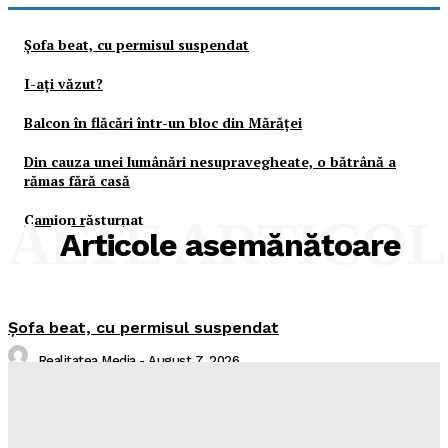
Şofa beat, cu permisul suspendat
I-aţi văzut?
Balcon în flăcări într-un bloc din Mărăţei
Din cauza unei lumânări nesupravegheate, o bătrână a
rămas fără casă
Camion răsturnat
ALTE ARTICO
Articole asemănătoare
Şofa beat, cu permisul suspendat
Realitatea Media
-
August 7, 2026
I-aţi văzut?