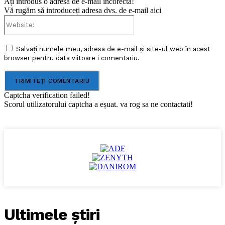
Ați introdus o adresă de e-mail incorectă!
Vă rugăm să introduceți adresa dvs. de e-mail aici
Website:
Salvați numele meu, adresa de e-mail și site-ul web în acest
browser pentru data viitoare i comentariu.
Captcha verification failed!
Scorul utilizatorului captcha a eșuat. va rog sa ne contactati!
Ultimele ştiri