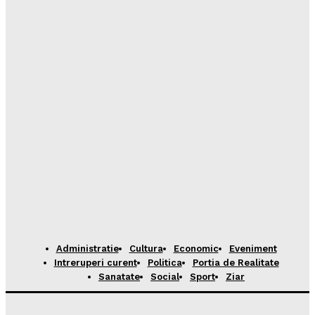
Administratie
Cultura
Economic
Eveniment
Intreruperi curent
Politica
Portia de Realitate
Sanatate
Social
Sport
Ziar