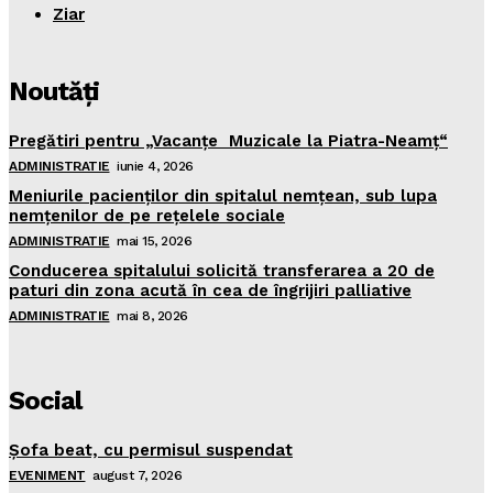
Ziar
Noutăţi
Pregătiri pentru „Vacanţe Muzicale la Piatra-Neamţ“
ADMINISTRATIE
iunie 4, 2026
Meniurile pacienţilor din spitalul nemţean, sub lupa
nemţenilor de pe reţelele sociale
ADMINISTRATIE
mai 15, 2026
Conducerea spitalului solicită transferarea a 20 de
paturi din zona acută în cea de îngrijiri palliative
ADMINISTRATIE
mai 8, 2026
Social
Şofa beat, cu permisul suspendat
EVENIMENT
august 7, 2026