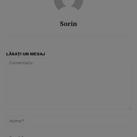
Sorin
LĂSAȚI UN MESAJ
Comentariu:
Nu
Ema