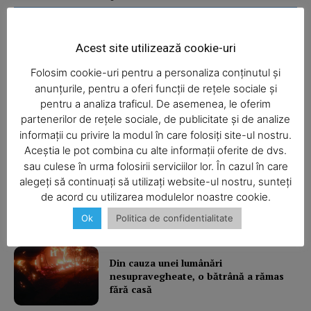
Acest site utilizează cookie-uri
Şofa beat, cu permisul suspendat
Folosim cookie-uri pentru a personaliza conținutul și
anunțurile, pentru a oferi funcții de rețele sociale și
pentru a analiza traficul. De asemenea, le oferim
partenerilor de rețele sociale, de publicitate și de analize
I-aţi văzut?
informații cu privire la modul în care folosiți site-ul nostru.
Aceștia le pot combina cu alte informații oferite de dvs.
SUBSCRIBE NOW
sau culese în urma folosirii serviciilor lor. În cazul în care
alegeți să continuați să utilizați website-ul nostru, sunteți
Balcon în flăcări într-un bloc din
de acord cu utilizarea modulelor noastre cookie.
Mărăţei
Ok
Politica de confidentialitate
Company
About
Din cauza unei lumânări
nesupravegheate, o bătrână a rămas
Contact us
fără casă
Subscription Plans