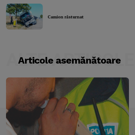
My account
Camion răsturnat
ALTE ARTICOLE
Articole asemănătoare