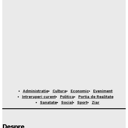
Administratie
Cultura
Economic
Eveniment
Intreruperi curent
Politica
Portia de Realitate
Sanatate
Social
Sport
Ziar
Despre