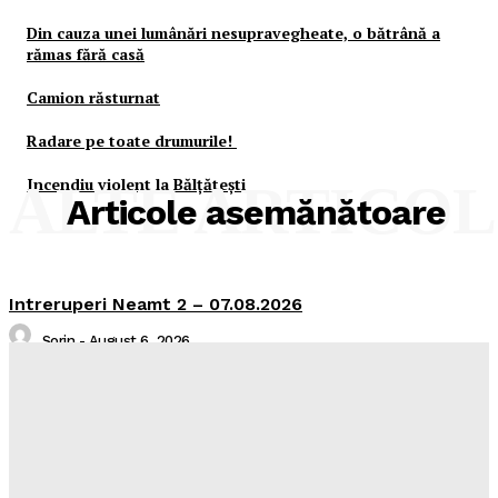
Din cauza unei lumânări nesupravegheate, o bătrână a
rămas fără casă
Camion răsturnat
Radare pe toate drumurile!
Incendiu violent la Bălţăteşti
ALTE ARTICO
Articole asemănătoare
Intreruperi Neamt 2 – 07.08.2026
Sorin
-
August 6, 2026
Intreruperi Neamt 1 – 07.08.2026
Sorin
-
August 6, 2026