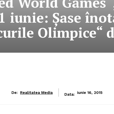
ted World Games“,
1 iunie: Şase înot
curile Olimpice“ 
De:
Realitatea Media
iunie 16, 2015
Data: