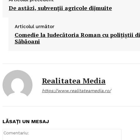
De astăzi, subvenţii agricole dijmuite
Articolul următor
Comedie la Judecătoria Roman cu poliţiştii d
Săbăoani
Realitatea Media
https://www.realitateamedia.ro/
LĂSAȚI UN MESAJ
Comentar