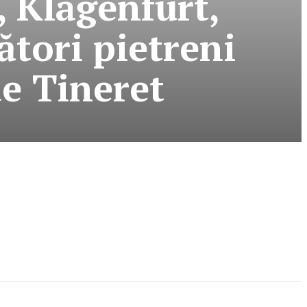
 Klagenfurt,
ători pietreni
de Tineret