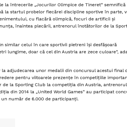
le la întrecerile „Jocurilor Olimpice de Tineret“ semnifică
ă la startul probelor fiecărei discipline sportive în parte,
nimentului, cu flacără olimpică, focuri de artificii şi
unţa, înaintea plecării, antrenorul înotătorilor de la Spor
 similar celui în care sportivii pietreni îşi desfăşoară
ri lungime, doar că cel din Austria are zece culoare“, a
iv la adjudecarea unor medalii din concursul acestui final 
dere pentru viitoarele prezenţe în competiţiile importan
r de la Sporting Club la competiţia din Austria, antrenorul
diţia din 2014 la „United World Games“ au participat conc
pe un număr de 6.000 de participanţi.