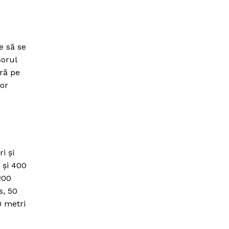
e să se
sorul
ară pe
lor
i şi
 şi 400
200
s, 50
0 metri