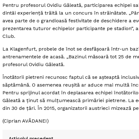
Pentru profesorul Ovidiu Găleată, participarea echipei sa
dintâi experienţă trăită la un concurs în străinătate. „Pân
avea parte de o grandioasă festivitate de deschidere a eve
prezentarea tuturor echipelor participante pe stadion“, an
Club.
La Klagenfurt, probele de înot se desfăşoară într-un bazin
antrenamentele de acasă. „Bazinul măsoară tot 25 de met
profesorul Ovidiu Găleată.
Înotătorii pietreni recunosc faptul că se aşteaptă inclus
săptămână. O asemenea reuşită ar aduce mai multă încre
Pentru sprijinul acordat în deplasarea echipei înotătorilo
Găleată a ţinut să mulţumească primăriei pietrene. La e
din 30 de ţări. În 2015, organizatorii austrieci mizează 
(Ciprian AVĂDANEI)
Articolul precedent