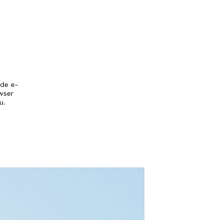
 de e-
wser
u.