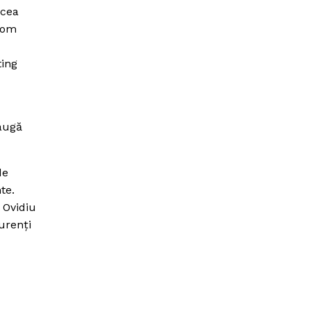
 cea
 vom
ting
daugă
de
te.
 Ovidiu
urenţi