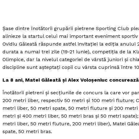
Şase dintre înotătorii grupării pietrene Sporting Club pl
alinieze la startul celui mai important eveniment sportiv
Ovidiu Găleată răspunde astfel invitaţiei la ediţia anulu
durata a numai trei zile (19-21 iunie), competiţia de la K
Olimpice, dar la nivelul categoriei de vârstă juniori şi c
discipline sunt aşteptaţi copii cu vârsta cuprinsă între 10 a
La 8 ani, Matei Găleată şi Alex Voloşeniuc concurează
Înotătorii pietreni şi secţiunile de concurs la care vor pa
200 metri liber, respectiv 50 metri şi 100 metri fluture;
metri liber, 50 metri spate, 50 metri fluture şi 200 metri
metri şi 400 metri liber, 50 metri bras şi 50 metri spate
metri liber, 50 metri fluture, 200 metri liber), Matei Găl
spate, 50 metri bras.