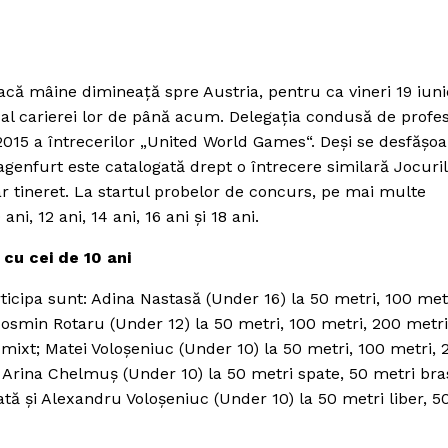
eacă mâine dimineaţă spre Austria, pentru ca vineri 19 iuni
 al carierei lor de până acum.
Delegaţia condusă de profe
i 2015 a întrecerilor „United World Games“. Deşi se desfăşo
lagenfurt este catalogată drept o întrecere similară Jocuri
hiar tineret. La startul probelor de concurs, pe mai multe
ni, 12 ani, 14 ani, 16 ani şi 18 ani.
 cu cei de 10 ani
rticipa sunt: Adina Nastasă (Under 16) la 50 metri, 100 metr
 Cosmin Rotaru (Under 12) la 50 metri, 100 metri, 200 metri
 mixt; Matei Voloşeniuc (Under 10) la 50 metri, 100 metri, 
); Arina Chelmuş (Under 10) la 50 metri spate, 50 metri bra
eată şi Alexandru Voloşeniuc (Under 10) la 50 metri liber, 5