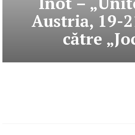
Înot – „Uni
Austria, 19-2
către „Jo