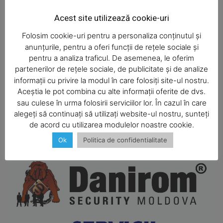
Acest site utilizează cookie-uri
Folosim cookie-uri pentru a personaliza conținutul și
anunțurile, pentru a oferi funcții de rețele sociale și
pentru a analiza traficul. De asemenea, le oferim
partenerilor de rețele sociale, de publicitate și de analize
informații cu privire la modul în care folosiți site-ul nostru.
Aceștia le pot combina cu alte informații oferite de dvs.
SUBSCRIBE NOW
sau culese în urma folosirii serviciilor lor. În cazul în care
alegeți să continuați să utilizați website-ul nostru, sunteți
de acord cu utilizarea modulelor noastre cookie.
Ok
Politica de confidentialitate
Company
About
Contact us
Subscription Plans
My account