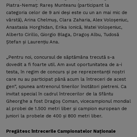
Piatra-Nemaţ: Rareş Munteanu (participant la
categoria celor de 9 ani deşi este cu un an mai mic de
vârstă), Arina Chelmuş, Clara Zaharia, Alex Voloşeniuc,
Anastasia Horghidan, Erika Ionică, Matei Voloşeniuc,
Alberto Cirillo, Giorgio Blaga, Dragoş Albu, Tudosă
Ştefan şi Laurenţiu Ana.
„Pentru noi, concursul de săptămâna trecută s-a
dovedit a fi foarte util. Am avut oportunitatea de a-i
testa, în regim de concurs şi pe reprezentanţii noştri
care nu au participat până acum la întreceri de acest
gen“, spunea antrenorul tinerilor înotători pietreni. Ca
invitat special în cadrul întrecerilor de la Sfântu
Gheorghe a fost Dragoş Coman, vicecampionul mondial
al probei de 1.500 metri liber şi campion european de
juniori la probele de 400 şi 800 metri liber.
Pregătesc întrecerile Campionatelor Naţionale