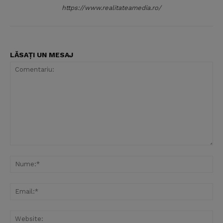
https://www.realitateamedia.ro/
LĂSAȚI UN MESAJ
Comentariu:
Nu
Ema
Web