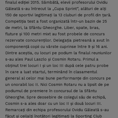
finalul ediţiei 2015. Sâmbătă, elevii profesorului Ovidiu
Găleată s-au întrecut la „Cupa Sprint“, alături de alţi
150 de sportivi legitimaţi la 13 cluburi de profil din ţară.
Competiţia test a fost organizată într-un bazin de 25
de metri, la Sfântu Gheorghe. Liber, spate, bras,
fluture şi 100 metri mixt au fost probele de concurs
rezervate concurenţilor. Delegaţia pietreană a avut în
componenţă copii cu vârste cuprinse între 9 şi 16 ani.
Dintre aceştia, cu locuri pe podium la finalul reuniunilor
s-au ales Paul Laszlo şi Cosmin Rotaru. Primul a
obţinut trei locuri I şi un loc III după cele patru probe
în care a luat startul, terminând în clasamentul
general al celor mai bune performanţe din concurs pe
un onorabil loc II. Nici Cosmin Rotaru nu a lipsit de pe
podiumul de premiere în concursul de la Sfântu
Gheorghe. Spre deosebire de colegul său de echipă,
Cosmin s-a ales doar cu un loc II şi două locuri III.
Remarcaţi din echipa profesorului Ovidiu Găleată s-au
făcut şi ceilalţi înotători legitimaţi la Sporting Club