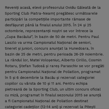
Reveniţi acasă, elevii profesorului Ovidiu Găleată de la
Sporting Club Piatra-Neamţ pregătesc următoarele
participări la competiţiile importante rămase de
desfăşurat până la finalul anului 2015. În 24 şi 25
octombrie, reprezentanţii noştri se vor întrece la
„Cupa Bacăului“, în bazin de 50 de metri. Pentru Paul
Laszlo va urma Campionatul Naţional de seniori,
tineret şi juniori, concurs anunţat la Hunedoara, în
bazin de 25 de metri, pentru perioada 26-29 noiembrie.
La rândul lor, Matei Voloşeniuc, Alberto Cirillo, Cosmin
Rotaru, Ştefan Tudosă şi rareş Paraschiv se vor pregăti
pentru Campionatul Naţional de Poliatlon, programat
în 5 şi 6 decembrie la Bacău şi rezervat categoriei
copiilor cu vârsta de 10 şi 11 ani. Pentru echipa
pietreană de la Sporting Club, un ultim concurs oficial
cu miză, programat în finalul sezonului 2015 se anunţă
a fi Campionatul Naţional de Poliatlon destinat
categoriei cadeţilor (12-14 ani) şi rezervat la Piteşti