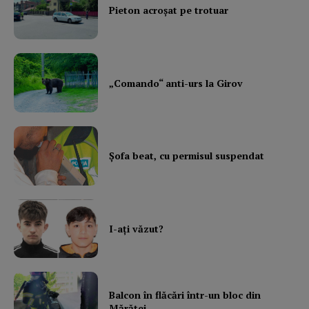
Pieton acroşat pe trotuar
„Comando“ anti-urs la Girov
Şofa beat, cu permisul suspendat
I-aţi văzut?
Balcon în flăcări într-un bloc din
Mărăţei