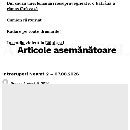
Din cauza unei lumânări nesupravegheate, o bătrână a
rămas fără casă
Camion răsturnat
Radare pe toate drumurile!
Incendiu violent la Bălţăteşti
ALTE ARTICO
Articole asemănătoare
Intreruperi Neamt 2 – 07.08.2026
Sorin
-
August 6, 2026
Intreruperi Neamt 1 – 07.08.2026
Sorin
-
August 6, 2026
Comunicat de presa