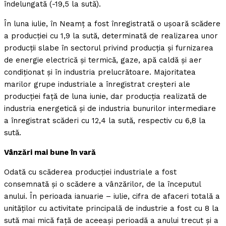
îndelungată (-19,5 la sută).
În luna iulie, în Neamţ a fost înregistrată o uşoară scădere
a producţiei cu 1,9 la sută, determinată de realizarea unor
producţii slabe în sectorul privind producţia şi furnizarea
de energie electrică şi termică, gaze, apă caldă şi aer
condiţionat şi în industria prelucrătoare. Majoritatea
marilor grupe industriale a înregistrat creşteri ale
producţiei faţă de luna iunie, dar producţia realizată de
industria energetică şi de industria bunurilor intermediare
a înregistrat scăderi cu 12,4 la sută, respectiv cu 6,8 la
sută.
Vânzări mai bune în vară
Odată cu scăderea producţiei industriale a fost
consemnată şi o scădere a vânzărilor, de la începutul
anului. În perioada ianuarie – iulie, cifra de afaceri totală a
unităţilor cu activitate principală de industrie a fost cu 8 la
sută mai mică faţă de aceeaşi perioadă a anului trecut şi a