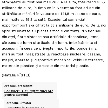
străinătate au fost mai mari cu 6,4 la sută, totalizând 165,7
milioane de euro, în timp ce în Neamţ au fost aduse din
străinătate mărfuri în valoare de 141,8 milioane de euro,
mai multe cu 19,3 la sută. Excedentul comercial
export/import s-a cifrat la 23,9 milioane de euro. De la noi
spre străinătate au plecat articole din fontă, din fier sau
din oţel, fibre sintetice sau artificiale discontinue, lemn,
cărbune de lemn şi articole din lemn, îmbrăcăminte şi
accesorii. În ceea ce priveşte importurile, ponderi mai
mari au fost înregistrate la reactoare nucleare, cazane,
maşini, aparate şi dispozitive mecanice, vehicule terestre,
materiale plastice şi articole din material plastic.
(Natalia RÎŞTEI)
Articolul precedent
Consilierii s-au luptat cinci ore
pentru sinecuri
Articolul următor