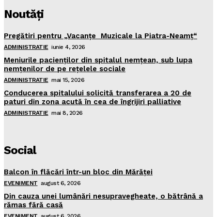
Noutăţi
Pregătiri pentru „Vacanţe Muzicale la Piatra-Neamţ“
ADMINISTRATIE
iunie 4, 2026
Meniurile pacienţilor din spitalul nemţean, sub lupa
nemţenilor de pe reţelele sociale
ADMINISTRATIE
mai 15, 2026
Conducerea spitalului solicită transferarea a 20 de
paturi din zona acută în cea de îngrijiri palliative
ADMINISTRATIE
mai 8, 2026
Social
Balcon în flăcări într-un bloc din Mărăţei
EVENIMENT
august 6, 2026
Din cauza unei lumânări nesupravegheate, o bătrână a
rămas fără casă
EVENIMENT
august 6, 2026