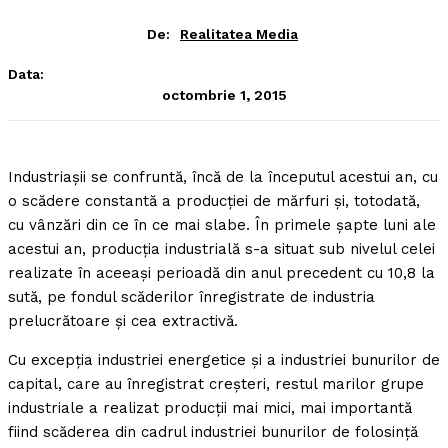
De:
Realitatea Media
Data:
octombrie 1, 2015
Industriaşii se confruntă, încă de la începutul acestui an, cu
o scădere constantă a producţiei de mărfuri şi, totodată,
cu vânzări din ce în ce mai slabe.
În primele şapte luni ale
acestui an, producţia industrială s-a situat sub nivelul celei
realizate în aceeaşi perioadă din anul precedent cu 10,8 la
sută, pe fondul scăderilor înregistrate de industria
prelucrătoare şi cea extractivă.
Cu excepţia industriei energetice şi a industriei bunurilor de
capital, care au înregistrat creşteri, restul marilor grupe
industriale a realizat producţii mai mici, mai importantă
fiind scăderea din cadrul industriei bunurilor de folosinţă