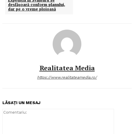
Expediţia în Svalbard se
desfăşoară conform planului,
dar pe o vreme ploioasă
Realitatea Media
https://www.realitateamedia.ro/
LĂSAȚI UN MESAJ
Comentari