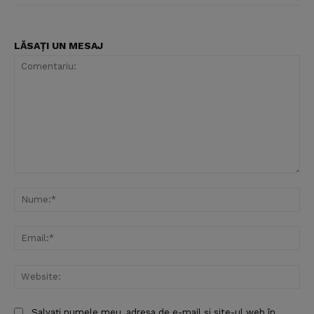
LĂSAȚI UN MESAJ
Comentariu:
Nu
Ema
Web
Salvați numele meu, adresa de e-mail și site-ul web în