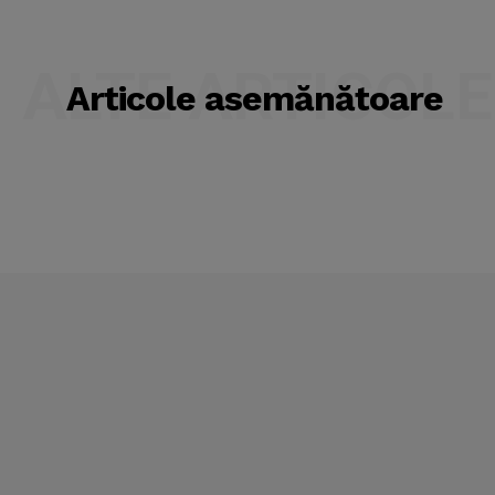
ALTE ARTICOLE
Articole asemănătoare