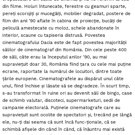
din filme. Holuri întunecate, ferestre cu geamuri sparte,
pereţi scorojiţi şi mucegăiţi, mobilier degradat, postere de
film din anii ‘90 aflate în cabina de proiecţie, bucăţi de
peliculă amestecate cu moloz, schele abandonate în
interior, scaune cu tapiseria distrusă. Povestea
cinematografului Dacia este de fapt povestea majorităţii
sălilor de cinematograf din România. Din cele peste 400
de săli, câte erau la începutul anilor ‘90, au mai
supravieţuit doar 30, România fiind ţara cu cele mai puţine
ecrane, raportate la numărul de locuitori, dintre toate
ţările europene. Cinematografele au dispărut unul câte
unul, fiind închise şi lăsate să se degradeze. În scurt timp,
s-au transformat în ruine ori au devenit săli de bingo, case
de schimb valutar, discoteci, supermarketuri, sedii de
campanie electorală. Puţinele cinematografe care au
supravieţuit sunt ocolite de spectatori şi, trecând pe lângă
ele, nu-ţi dai seama că sunt încă func-ţionale, că se
schimbă afişele din când în când, că înăuntru mai există