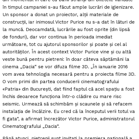
în timpul campaniei s-au făcut ample lucrări de igienizare.
Un sponsor a donat un proiector, alţii materiale de
construcţii, iar inimosul Victor Purice nu s-a dat în lături de
la muncă. Deocamdată, lucrările au fost oprite (din lipsă
de fonduri), dar vor continua în perioada imediat
următoare, tot cu ajutorul sponsorilor şi poate şi cel al
autorităţilor. În acest context Victor Purice vine şi cu altă
veste bună pentru pietreni: în doar câteva săptămâni la
cinema „Dacia“ se vor difuza filme 3D. „În ianuarie 2016
vom avea tehnologia necesară pentru a proiecta filme 3D.
O vom primi din partea conducerii cinematografului
«Patria» din Bucureşti, dat fiind faptul că acel spaţiu a fost
închis deoarece funcţiona într-o clădire cu mare risc
seismic. Urmează să schimbăm şi scaunele şi să refacem
instalaţia de încălzire. Eu cred că la începutul verii totul va
fi gata“, a afirmat încrezător Victor Purice, administratorul
Cinematografului „Dacia“.
Până atunci, pietrenii sunt invitaţi la premiera naţională a