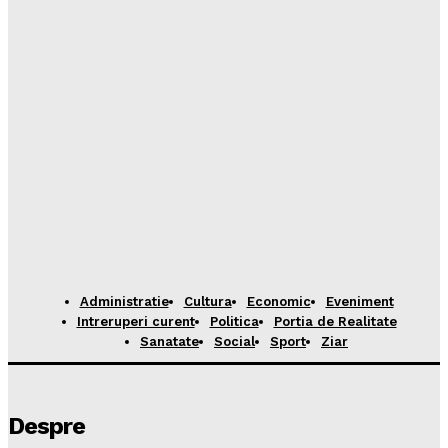
Administratie
Cultura
Economic
Eveniment
Intreruperi curent
Politica
Portia de Realitate
Sanatate
Social
Sport
Ziar
Despre