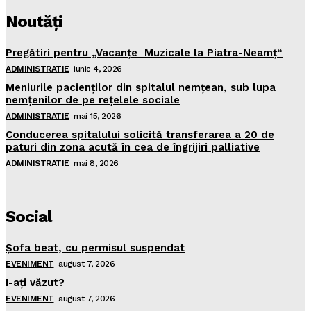
Noutăţi
Pregătiri pentru „Vacanţe Muzicale la Piatra-Neamţ“
ADMINISTRATIE
iunie 4, 2026
Meniurile pacienţilor din spitalul nemţean, sub lupa
nemţenilor de pe reţelele sociale
ADMINISTRATIE
mai 15, 2026
Conducerea spitalului solicită transferarea a 20 de
paturi din zona acută în cea de îngrijiri palliative
ADMINISTRATIE
mai 8, 2026
Social
Şofa beat, cu permisul suspendat
EVENIMENT
august 7, 2026
I-aţi văzut?
EVENIMENT
august 7, 2026