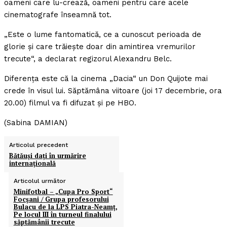
oameni care lu-crează, oameni pentru care acele
cinematografe înseamnă tot.
„Este o lume fantomatică, ce a cunoscut perioada de
glorie şi care trăieşte doar din amintirea vremurilor
trecute“, a declarat regizorul Alexandru Belc.
Diferenţa este că la cinema „Dacia“ un Don Quijote mai
crede în visul lui. Săptămâna viitoare (joi 17 decembrie, ora
20.00) filmul va fi difuzat şi pe HBO.
(Sabina DAMIAN)
Articolul precedent
Bătăuşi daţi în urmărire
internaţională
Articolul următor
Minifotbal – „Cupa Pro Sport“
Focşani / Grupa profesorului
Bulacu de la LPS Piatra-Neamţ,
Pe locul III în turneul finalului
săptămânii trecute