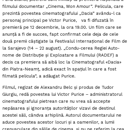
filmului documentar „Cinema, Mon Amour“. Pelicula, care
prezintă povestea cinematografului „Dacia“ avându-l ca
personaj principal pe Victor Purice, va fi difuzată în
premieră pe 12 decembrie, la ora 19.00. Un film care se
anunţă a fi de succes, fapt confirmat cele deja de cele
două premii câştigate la Festivalul Internaţional de Film de
la Sarajevo (14 – 22 august). „Condu-cerea Regiei Auto-
nome de Distribuţie şi Exploatare a Filmului (RADEF) a
decis ca premiera să aibă loc la Cinematograful «Dacia»
din Piatra-Neamţ, adică exact în spaţiul în care a fost
filmată pelicula“, a adăugat Purice.
Filmul, regizat de Alexandru Belc şi produs de Tudor
Giurgiu, redă povestea lui Victor Purice – administratorul
cinematografului pietrean care nu vrea să accepte
nepăsarea şi ignoranţa autorităţilor vizavi de destinul
acestei săli, cândva arhiplină. Autorul documentarului ne
aduce povestea acestor locuri şi a oamenilor, a lumii
crepusculare din sălile de cinema, şi nu ne referim la cea