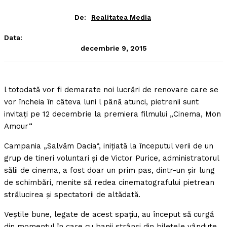
De:
Realitatea Media
Data:
decembrie 9, 2015
l totodată vor fi demarate noi lucrări de renovare care se
vor încheia în câteva luni l până atunci, pietrenii sunt
invitaţi pe 12 decembrie la premiera filmului „Cinema, Mon
Amour“
Campania „Salvăm Dacia“, iniţiată la începutul verii de un
grup de tineri voluntari şi de Victor Purice, administratorul
sălii de cinema, a fost doar un prim pas, dintr-un şir lung
de schimbări, menite să redea cinematografului pietrean
strălucirea şi spectatorii de altădată.
Veştile bune, legate de acest spaţiu, au început să curgă
din momentul în care cu banii strânşi din biletele vândute