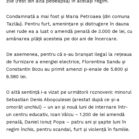
zile (rest din altă pedeapsă) în acelaşi regim.
Condamnată a mai fost şi Maria Petroaea (din comuna
Tazlău). Pentru furt, ameninţare şi distrugere în dauna
unei rude ea a luat o amendă penală de 3.000 de lei, cu
amânarea plăţii acesteia pe doi ani de încercare.
De asemenea, pentru că s-au branşat ilegal la reţeaua
de furnizare a energiei electrice, Florentina Sandu şi
Constantin Bozu au primit amenzi p-enale de 5.600 şi
6.580 lei.
O altă sentinţă i-a vizat pe următorii roznoveni: minorul
Sebastian Denis Aboşculesei (arestat după ce şi-a
omorât unchiul) – un an şi nouă luni de internare într-
un centru educativ, Ioan Vâlcu – 1.200 de lei amendă
penală, Daniel Ionuţ Popa – patru ani şi şapte luni în
regim închis, pentru scandal, furt şi violenţă în familie.