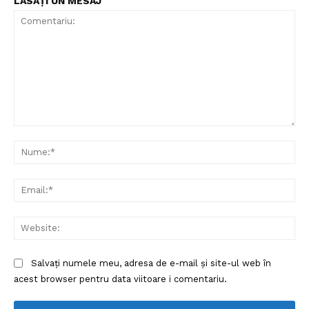
LĂSAȚI UN MESAJ
Comentariu:
Nu
Ema
Web
Salvați numele meu, adresa de e-mail și site-ul web în
acest browser pentru data viitoare i comentariu.