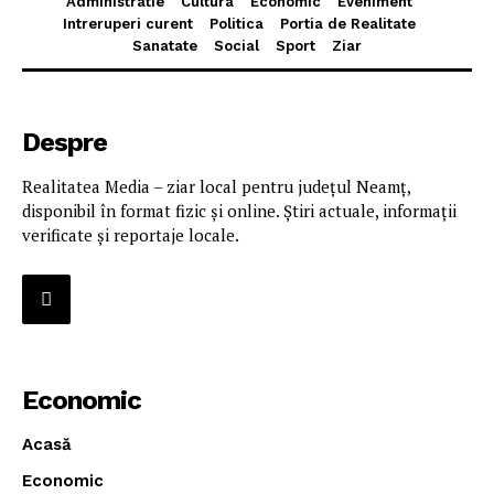
Administratie
Cultura
Economic
Eveniment
Intreruperi curent
Politica
Portia de Realitate
Sanatate
Social
Sport
Ziar
Despre
Realitatea Media – ziar local pentru județul Neamț,
disponibil în format fizic și online. Știri actuale, informații
verificate și reportaje locale.
Economic
Acasă
Economic