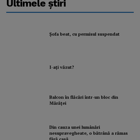
Ultimele ştiri
Şofa beat, cu permisul suspendat
I-aţi văzut?
Balcon în flăcări într-un bloc din
Mărăţei
Din cauza unei lumânări
nesupravegheate, o bătrână a rămas
fără casă