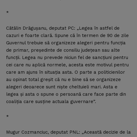
*
Cătălin Drăguşanu, deputat PC: „Legea în astfel de
cazuri e foarte clară. Spune că în termen de 90 de zile
Guvernul trebuie să organizeze alegeri pentru funcţia
de primar, preşedinte de consiliu judeţean sau alte
funcţii. Legea nu prevede niciun fel de sancţiuni pentru
cei care nu aplică normele, acesta este motivul pentru
care am ajuns în situaţia asta. O parte a politicienilor
au opinat total greşit că nu e bine să se organizeze
alegeri deoarece sunt nişte cheltuieli mari. Asta e
legea şi asta o spune o persoană care face parte din
coaliţia care susţine actuala guvernare“.
*
Mugur Cozmanciuc, deputat PNL: „Această decizie de la