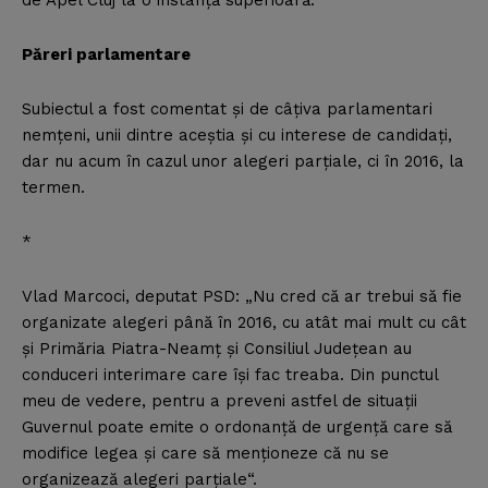
de Apel Cluj la o instanţă superioară.
Păreri parlamentare
Subiectul a fost comentat şi de câţiva parlamentari
nemţeni, unii dintre aceştia şi cu interese de candidaţi,
dar nu acum în cazul unor alegeri parţiale, ci în 2016, la
termen.
*
Vlad Marcoci, deputat PSD: „Nu cred că ar trebui să fie
organizate alegeri până în 2016, cu atât mai mult cu cât
şi Primăria Piatra-Neamţ şi Consiliul Judeţean au
conduceri interimare care îşi fac treaba. Din punctul
meu de vedere, pentru a preveni astfel de situaţii
Guvernul poate emite o ordonanţă de urgenţă care să
modifice legea şi care să menţioneze că nu se
organizează alegeri parţiale“.