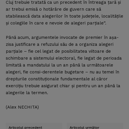
Cluj trebuie tratată ca un precedent în întreaga ţară şi
ar trebui emisă o hotărâre de guvern care să
stabilească data alegerilor în toate judeţele, localităţile
şi colegiile în care e nevoie de alegeri parţiale“.
Până acum, argumentele invocate de premier în aşa-
zisa justificare a refuzului său de a organiza alegeri
parţiale – fie cel legat de posibilitatea viitoare de
schimbare a sistemului electoral, fie legat de perioada
limitată a mandatului la un an până la următoarele
alegeri, fie consi-derentele bugetare – nu au temei în
drepturile constituţionale fundamentale al căror
exerciţiu trebuie asigurat chiar şi pentru un an până la
alegerile la termen.
(Alex NECHITA)
Articolul precedent
Articolul următor