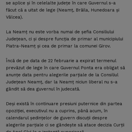
se aplice şi în celelalte judeţe în care Guvernul s-a
făcut că a uitat de lege (Neamţ, Brăila, Hunedoara şi
Vâlcea).
La Neamţ nu este vorba numai de şefia Consiliului
Judeţean, ci şi despre funcţia de primar al municipiului
Piatra-Neamţ şi cea de primar la comunei Girov.
Încă de pe data de 22 februarie a expirat termenul
prevăzut de lege în care Guvernul Ponta era obligat să
anunţe data pentru alegerile parţiale de la Consiliul
Judeţean Neamţ, dar la Neamţ niciun liberal nu s-a
gândit să dea guvernul în judecată.
Deşi există în continuare presiuni puternice din partea
opoziţiei, executivul nu a cuprins, până acum, în
calendarul şedinţelor de guvern discuţii despre
alegerile parţiale ci se gândeşte să atace decizia Curţii