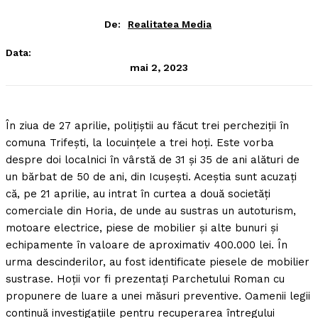
De:
Realitatea Media
Data:
mai 2, 2023
În ziua de 27 aprilie, poliţiştii au făcut trei percheziţii în
comuna Trifeşti, la locuinţele a trei hoţi.
Este vorba
despre doi localnici în vârstă de 31 şi 35 de ani alături de
un bărbat de 50 de ani, din Icuşeşti. Aceştia sunt acuzaţi
că, pe 21 aprilie, au intrat în curtea a două societăţi
comerciale din Horia, de unde au sustras un autoturism,
motoare electrice, piese de mobilier şi alte bunuri şi
echipamente în valoare de aproximativ 400.000 lei. În
urma descinderilor, au fost identificate piesele de mobilier
sustrase. Hoţii vor fi prezentaţi Parchetului Roman cu
propunere de luare a unei măsuri preventive. Oamenii legii
continuă investigaţiile pentru recuperarea întregului