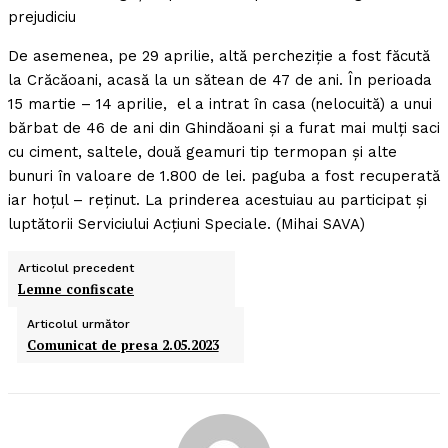
prejudiciu
De asemenea, pe 29 aprilie, altă percheziţie a fost făcută
la Crăcăoani, acasă la un sătean de 47 de ani. În perioada
15 martie – 14 aprilie, el a intrat în casa (nelocuită) a unui
bărbat de 46 de ani din Ghindăoani şi a furat mai mulţi saci
cu ciment, saltele, două geamuri tip termopan şi alte
bunuri în valoare de 1.800 de lei. paguba a fost recuperată
iar hoţul – reţinut. La prinderea acestuiau au participat şi
luptătorii Serviciului Acţiuni Speciale. (Mihai SAVA)
Articolul precedent
Lemne confiscate
Articolul următor
Comunicat de presa 2.05.2023