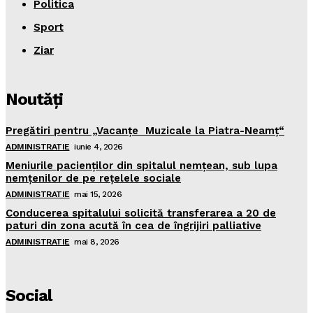
Politica
Sport
Ziar
Noutăţi
Pregătiri pentru „Vacanţe Muzicale la Piatra-Neamţ“
ADMINISTRATIE
iunie 4, 2026
Meniurile pacienţilor din spitalul nemţean, sub lupa
nemţenilor de pe reţelele sociale
ADMINISTRATIE
mai 15, 2026
Conducerea spitalului solicită transferarea a 20 de
paturi din zona acută în cea de îngrijiri palliative
ADMINISTRATIE
mai 8, 2026
Social