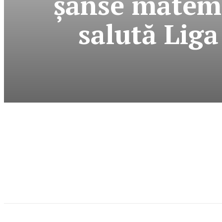
şanse matema
salută Liga