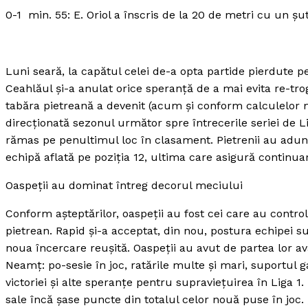
0-1 min. 55: E. Oriol a înscris de la 20 de metri cu un şut
Luni seară, la capătul celei de-a opta partide pierdute p
Ceahlăul şi-a anulat orice speranţă de a mai evita re-tr
tabăra pietreană a devenit (acum şi conform calculelor m
direcţionată sezonul următor spre întrecerile seriei de Li
rămas pe penultimul loc în clasament. Pietrenii au adu
echipă aflată pe poziţia 12, ultima care asigură continuar
Oaspeţii au dominat întreg decorul meciului
Conform aşteptărilor, oaspeţii au fost cei care au control
pietrean. Rapid şi-a acceptat, din nou, postura echipei suf
noua încercare reuşită. Oaspeţii au avut de partea lor ava
Neamţ: po-sesie în joc, ratările multe şi mari, suportul ga
victoriei şi alte speranţe pentru supravieţuirea în Liga 1
sale încă şase puncte din totalul celor nouă puse în jo