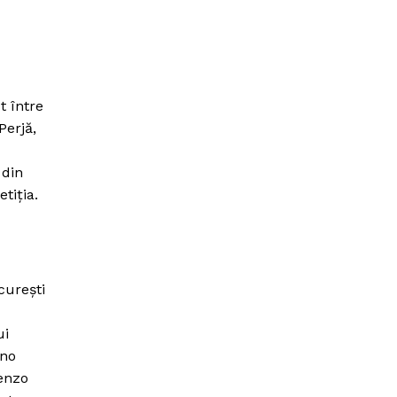
t între
Perjă,
 din
tiţia.
cureşti
ui
ano
Renzo