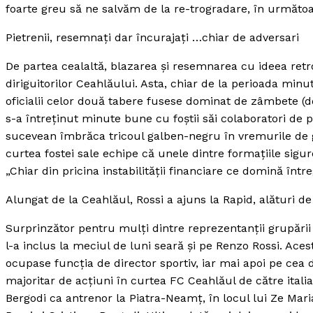
foarte greu să ne salvăm de la re-trogradare, în următoa
Pietrenii, resemnaţi dar încurajaţi …chiar de adversari
De partea cealaltă, blazarea şi resemnarea cu ideea retrogr
diriguitorilor Ceahlăului. Asta, chiar de la perioada min
oficialii celor două tabere fusese dominat de zâmbete (d
s-a întreţinut minute bune cu foştii săi colaboratori de
sucevean îmbrăca tricoul galben-negru în vremurile de glo
curtea fostei sale echipe că unele dintre formaţiile sigure
„Chiar din pricina instabilităţii financiare ce domină înt
Alungat de la Ceahlăul, Rossi a ajuns la Rapid, alături de 
Surprinzător pentru mulţi dintre reprezentanţii grupării
l-a inclus la meciul de luni seară şi pe Renzo Rossi. Ac
ocupase funcţia de director sportiv, iar mai apoi pe cea
majoritar de acţiuni în curtea FC Ceahlăul de către itali
Bergodi ca antrenor la Piatra-Neamţ, în locul lui Ze Mari