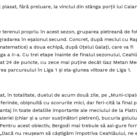
 plasat, fără preluare, la vinclul din stânga porţii lui Cala
e terenul propriu în acest sezon, gruparea pietreană de fo
ogradarea în eşalonul secund. Concret, după meciul cu Rap
atematice) a doua echipă, după Oţelul Galaţi, care va fi
ga a II-a. Cu trei etape înainte de finalul sezonului, Ceahl
nat 24 de puncte, cu zece mai puţine decât Gaz Metan Me
ea parcursului în Liga 1 şi sta-giunea viitoare de Liga 1.
at, în totalitate, duelul de acum două zile, pe „Muni-cipal
erinde, obişnuită cu scorurile mici, dar feri-cită la final 
ntaj în toate detaliile importante ale meciului de la Piatr
leriei (chiar şi a unor susţinători pietreni), bucuria golulu
. Pentru acest obiectiv, Bergodi mai trebuie să asi-gure for
c. „Dacă nu reuşeam să câştigăm împotriva Ceahlăului, ne 