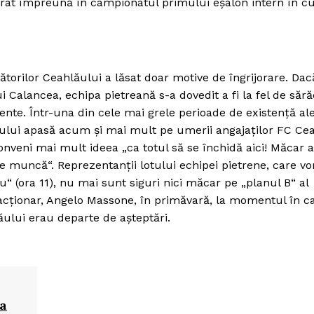
lucrat împreună în campionatul primului eşalon intern în c
cătorilor Ceahlăului a lăsat doar motive de îngrijorare. Dac
lui Calancea, echipa pietreană s-a dovedit a fi la fel de săr
ente. Într-una din cele mai grele perioade de existenţă al
orului apasă acum şi mai mult pe umerii angajaţilor FC Cea
 conveni mai mult ideea „ca totul să se închidă aici! Măcar 
e muncă“. Reprezentanţii lotului echipei pietrene, care vo
 (ora 11), nu mai sunt siguri nici măcar pe „planul B“ al
l acţionar, Angelo Massone, în primăvară, la momentul în c
ului erau departe de aşteptări.
na