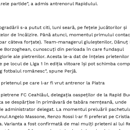
rele partide“, a admis antrenorul Rapidului.
adării s-a putut citi, luni seară, pe feţele jucătorilor şi
utelor de încălzire. Până atunci, momentul primului contac
oar câteva forţate). Team-managerul giuleştenilor, Dănuţ 
 pe Borzoghean, cunoscuţi din perioada în care fundaşul
rie ale pietrenilor. Acesta le-a dat de înţeles prietenilor
 pe locul de Liga 1 în ediţia viitoare îşi pot schimba compe
reg fotbalul românesc“, spune Perjă.
prietenul pe care l-ar fi vrut antrenor la Piatra
 pietrene FC Ceahlăul, delegaţia oaspeţilor de la Rapid Bu
esta se despărţise în primăvară de tabăra nemţeană, unde
 de administrator delegat. La momentul preluării pachetul
anul Angelo Massone, Renzo Rossi l-ar fi preferat pe Cristi
a. Varianta a fost confirmată de mai mulţi prieteni ai lui 