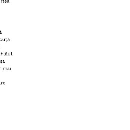
urtea
ă
ăcuţă
e
hlăul.
aşa
r mai
are