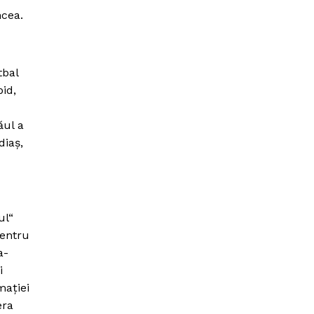
ncea.
tbal
id,
ăul a
diaş,
ul“
pentru
a-
i
maţiei
era