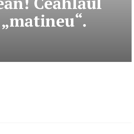
ean! Ceahlăul
e „matineu“.