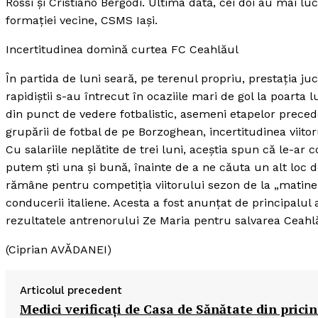
Rossi şi Cristiano Bergodi. Ultima dată, cei doi au mai 
formaţiei vecine, CSMS Iaşi.
Incertitudinea domină curtea FC Ceahlăul
În partida de luni seară, pe terenul propriu, prestaţia ju
rapidiştii s-au întrecut în ocaziile mari de gol la poarta 
din punct de vedere fotbalistic, asemeni etapelor preced
grupării de fotbal de pe Borzoghean, incertitudinea viit
Cu salariile neplătite de trei luni, aceştia spun că le-ar
putem şti una şi bună, înainte de a ne căuta un alt loc d
rămâne pentru competiţia viitorului sezon de la „matineu“
conducerii italiene. Acesta a fost anunţat de principalu
rezultatele antrenorului Ze Maria pentru salvarea Ceahlă
(Ciprian AVĂDANEI)
Articolul precedent
Medici verificaţi de Casa de Sănătate din prici