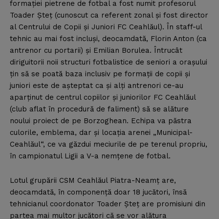
formaţiei pietrene de fotbal a fost numit profesorul
Toader Şteţ (cunoscut ca referent zonal şi fost director
al Centrului de Copii şi Juniori FC Ceahlăul). În staff-ul
tehnic au mai fost incluşi, deocamdată, Florin Anton (ca
antrenor cu portarii) şi Emilian Borulea. Întrucât
diriguitorii noii structuri fotbalistice de seniori a oraşului
ţin să se poată baza inclusiv pe formaţii de copii şi
juniori este de aşteptat ca şi alţi antrenori ce-au
aparţinut de centrul copiilor şi juniorilor FC Ceahlăul
(club aflat în procedură de faliment) să se alăture
noului proiect de pe Borzoghean. Echipa va păstra
culorile, emblema, dar şi locaţia arenei „Municipal-
Ceahlăul“, ce va găzdui meciurile de pe terenul propriu,
în campionatul Ligii a V-a nemţene de fotbal.
Lotul grupării CSM Ceahlăul Piatra-Neamţ are,
deocamdată, în componenţă doar 18 jucători, însă
tehnicianul coordonator Toader Şteţ are promisiuni din
partea mai multor jucători că se vor alătura