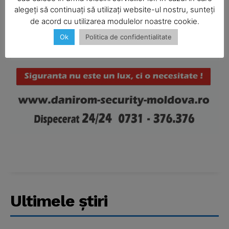
alegeți să continuați să utilizați website-ul nostru, sunteți
de acord cu utilizarea modulelor noastre cookie.
Ok
Politica de confidentialitate
Company
About
Contact us
Subscription Plans
My account
Ultimele ştiri