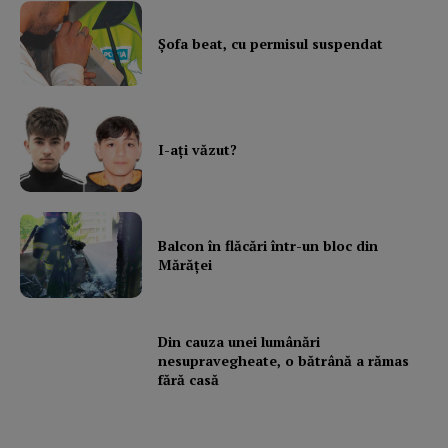
Şofa beat, cu permisul suspendat
I-aţi văzut?
Balcon în flăcări într-un bloc din
Mărăţei
Din cauza unei lumânări
nesupravegheate, o bătrână a rămas
fără casă