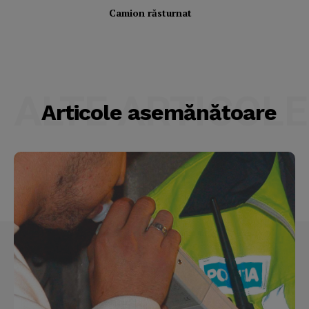
Camion răsturnat
ALTE ARTICOLE
Articole asemănătoare