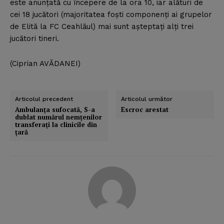
este anunţată cu începere de la ora 10, iar alături de
cei 18 jucători (majoritatea foşti componenţi ai grupelor
de Elită la FC Ceahlăul) mai sunt aşteptaţi alţi trei
jucători tineri.
(Ciprian AVĂDANEI)
Articolul precedent
Articolul următor
Ambulanţa sufocată, S-a
Escroc arestat
dublat numărul nemţenilor
transferaţi la clinicile din
ţară