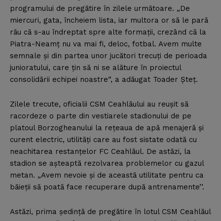
programului de pregătire în zilele următoare. „De
miercuri, gata, încheiem lista, iar multora or să le pară
rău că s-au îndreptat spre alte formaţii, crezând că la
Piatra-Neamţ nu va mai fi, deloc, fotbal. Avem multe
semnale şi din partea unor jucători trecuţi de perioada
junioratului, care ţin să ni se alăture în proiectul
consolidării echipei noastre“, a adăugat Toader Şteţ.
Zilele trecute, oficialii CSM Ceahlăului au reuşit să
racordeze o parte din vestiarele stadionului de pe
platoul Borzogheanului la reţeaua de apă menajeră şi
curent electric, utilităţi care au fost sistate odată cu
neachitarea restanţelor FC Ceahlăul. De astăzi, la
stadion se aşteaptă rezolvarea problemelor cu gazul
metan. „Avem nevoie şi de această utilitate pentru ca
băieţii să poată face recuperare după antrenamente’’.
Astăzi, prima şedinţă de pregătire în lotul CSM Ceahlăul