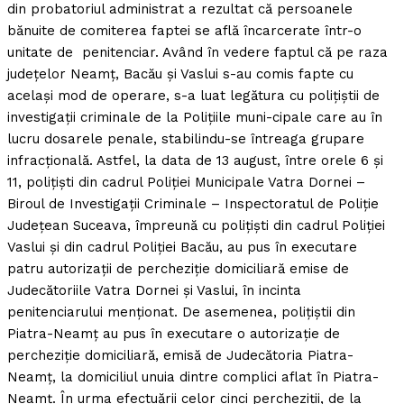
din probatoriul administrat a rezultat că persoanele
bănuite de comiterea faptei se află încarcerate într-o
unitate de penitenciar. Având în vedere faptul că pe raza
judeţelor Neamţ, Bacău şi Vaslui s-au comis fapte cu
acelaşi mod de operare, s-a luat legătura cu poliţiştii de
investigaţii criminale de la Poliţiile muni-cipale care au în
lucru dosarele penale, stabilindu-se întreaga grupare
infracţională. Astfel, la data de 13 august, între orele 6 şi
11, poliţişti din cadrul Poliţiei Municipale Vatra Dornei –
Biroul de Investigaţii Criminale – Inspectoratul de Poliţie
Judeţean Suceava, împreună cu poliţişti din cadrul Poliţiei
Vaslui şi din cadrul Poliţiei Bacău, au pus în executare
patru autorizaţii de percheziţie domiciliară emise de
Judecătoriile Vatra Dornei şi Vaslui, în incinta
penitenciarului menţionat. De asemenea, poliţiştii din
Piatra-Neamţ au pus în executare o autorizaţie de
percheziţie domiciliară, emisă de Judecătoria Piatra-
Neamţ, la domiciliul unuia dintre complici aflat în Piatra-
Neamţ. În urma efectuării celor cinci percheziţii, de la