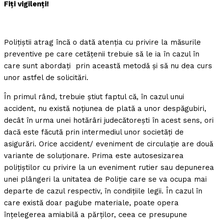
Fiţi vigilenţi!
Poliţiştii atrag încă o dată atenţia cu privire la măsurile
preventive pe care cetăţenii trebuie să le ia în cazul în
care sunt abordaţi prin această metodă şi să nu dea curs
unor astfel de solicitări.
În primul rând, trebuie ştiut faptul că, în cazul unui
accident, nu există noţiunea de plată a unor despăgubiri,
decât în urma unei hotărâri judecătoreşti în acest sens, ori
dacă este făcută prin intermediul unor societăţi de
asigurări. Orice accident/ eveniment de circulaţie are două
variante de soluţionare. Prima este autosesizarea
poliţiştilor cu privire la un eveniment rutier sau depunerea
unei plângeri la unitatea de Poliţie care se va ocupa mai
departe de cazul respectiv, în condiţiile legii. În cazul în
care există doar pagube materiale, poate opera
înţelegerea amiabilă a părţilor, ceea ce presupune