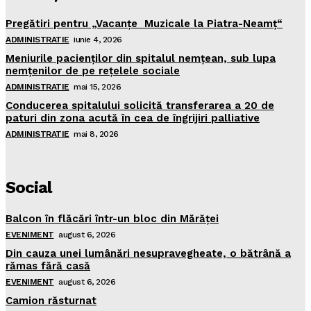
Pregătiri pentru „Vacanţe Muzicale la Piatra-Neamţ“
ADMINISTRATIE
iunie 4, 2026
Meniurile pacienţilor din spitalul nemţean, sub lupa
nemţenilor de pe reţelele sociale
ADMINISTRATIE
mai 15, 2026
Conducerea spitalului solicită transferarea a 20 de
paturi din zona acută în cea de îngrijiri palliative
ADMINISTRATIE
mai 8, 2026
Social
Balcon în flăcări într-un bloc din Mărăţei
EVENIMENT
august 6, 2026
Din cauza unei lumânări nesupravegheate, o bătrână a
rămas fără casă
EVENIMENT
august 6, 2026
Camion răsturnat