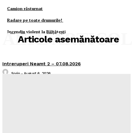
Camion răsturnat
Radare pe toate drumurile!
Incendiu violent la Bălţăteşti
ALTE ARTICO
Articole asemănătoare
Intreruperi Neamt 2 – 07.08.2026
Sorin
-
August 6, 2026
Intreruperi Neamt 1 – 07.08.2026
Sorin
-
August 6, 2026
Comunicat de presa
Media
-
August 6, 2026