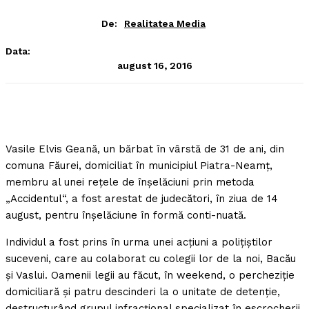
De:
Realitatea Media
Data:
august 16, 2016
Vasile Elvis Geană, un bărbat în vârstă de 31 de ani, din
comuna Făurei, domiciliat în municipiul Piatra-Neamţ,
membru al unei reţele de înşelăciuni prin metoda
„Accidentul“, a fost arestat de judecători, în ziua de 14
august, pentru înşelăciune în formă conti-nuată.
Individul a fost prins în urma unei acţiuni a poliţiştilor
suceveni, care au colaborat cu colegii lor de la noi, Bacău
şi Vaslui. Oamenii legii au făcut, în weekend, o percheziţie
domiciliară şi patru descinderi la o unitate de detenţie,
destructurând grupul infracţional specializat în escrocherii