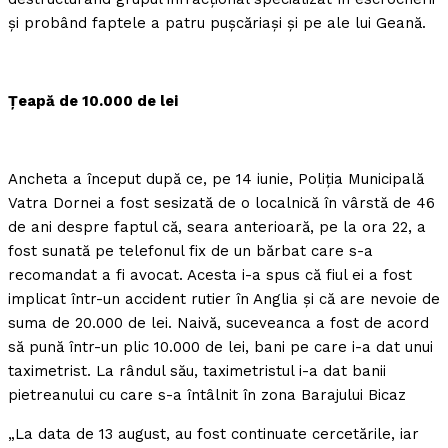
şi probând faptele a patru puşcăriaşi şi pe ale lui Geană.
Ţeapă de 10.000 de lei
Ancheta a început după ce, pe 14 iunie, Poliţia Municipală
Vatra Dornei a fost sesizată de o localnică în vârstă de 46
de ani despre faptul că, seara anterioară, pe la ora 22, a
fost sunată pe telefonul fix de un bărbat care s-a
recomandat a fi avocat. Acesta i-a spus că fiul ei a fost
implicat într-un accident rutier în Anglia şi că are nevoie de
suma de 20.000 de lei. Naivă, suceveanca a fost de acord
să pună într-un plic 10.000 de lei, bani pe care i-a dat unui
taximetrist. La rândul său, taximetristul i-a dat banii
pietreanului cu care s-a întâlnit în zona Barajului Bicaz
„La data de 13 august, au fost continuate cercetările, iar