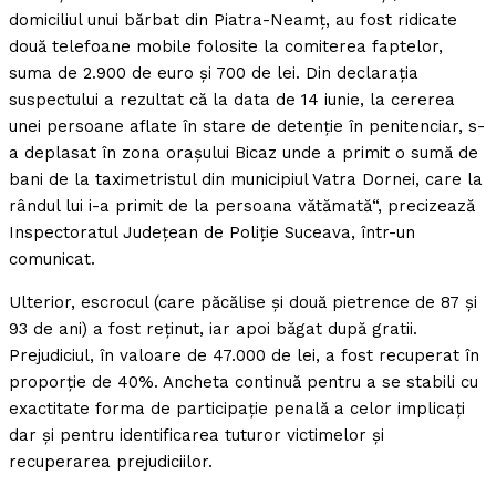
domiciliul unui bărbat din Piatra-Neamţ, au fost ridicate
două telefoane mobile folosite la comiterea faptelor,
suma de 2.900 de euro şi 700 de lei. Din declaraţia
suspectului a rezultat că la data de 14 iunie, la cererea
unei persoane aflate în stare de detenţie în penitenciar, s-
a deplasat în zona oraşului Bicaz unde a primit o sumă de
bani de la taximetristul din municipiul Vatra Dornei, care la
rândul lui i-a primit de la persoana vătămată“, precizează
Inspectoratul Judeţean de Poliţie Suceava, într-un
comunicat.
Ulterior, escrocul (care păcălise şi două pietrence de 87 şi
93 de ani) a fost reţinut, iar apoi băgat după gratii.
Prejudiciul, în valoare de 47.000 de lei, a fost recuperat în
proporţie de 40%. Ancheta continuă pentru a se stabili cu
exactitate forma de participaţie penală a celor implicaţi
dar şi pentru identificarea tuturor victimelor şi
recuperarea prejudiciilor.