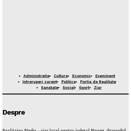
Administratie
Cultura
Economic
Eveniment
Intreruperi curent
Politica
Portia de Realitate
Sanatate
Social
Sport
Ziar
Despre
Realitatea Media – ziar local pentru județul Neamț, disponibil