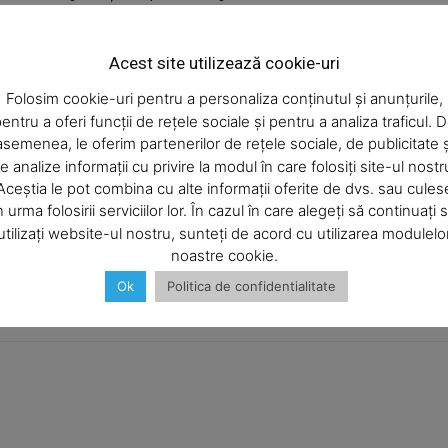
cidentat serios miercuri la Bacău, în partea secundă a
entorsă la gleznă, iar cele mai mari şanse sunt să rateze
Acest site utilizează cookie-uri
Folosim cookie-uri pentru a personaliza conținutul și anunțurile,
entru a oferi funcții de rețele sociale și pentru a analiza traficul. 
asemenea, le oferim partenerilor de rețele sociale, de publicitate ș
e analize informații cu privire la modul în care folosiți site-ul nostr
Aceștia le pot combina cu alte informații oferite de dvs. sau cules
Articolul următor
n urma folosirii serviciilor lor. În cazul în care alegeți să continuați 
La Piaţa Centrală, Mai puţin fier vechi
utilizați website-ul nostru, sunteți de acord cu utilizarea modulelo
decât se socotise
noastre cookie.
Ok
Politica de confidentialitate