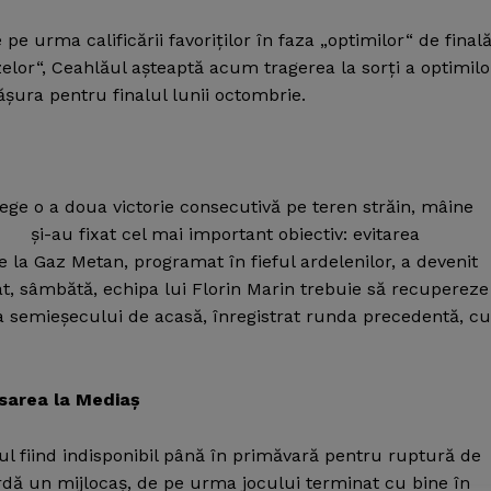
 pe urma calificării favoriţilor în faza „optimilor“ de final
elor“, Ceahlăul aşteaptă acum tragerea la sorţi a optimilo
ăşura pentru finalul lunii octombrie.
lege o a doua victorie consecutivă pe teren străin, mâine
i-au fixat cel mai important obiectiv: evitarea
e la Gaz Metan, programat în fieful ardelenilor, a devenit
t, sâmbătă, echipa lui Florin Marin trebuie să recupereze
 semieşecului de acasă, înregistrat runda precedentă, cu
asarea la Mediaş
ul fiind indisponibil până în primăvară pentru ruptură de
rdă un mijlocaş, de pe urma jocului terminat cu bine în