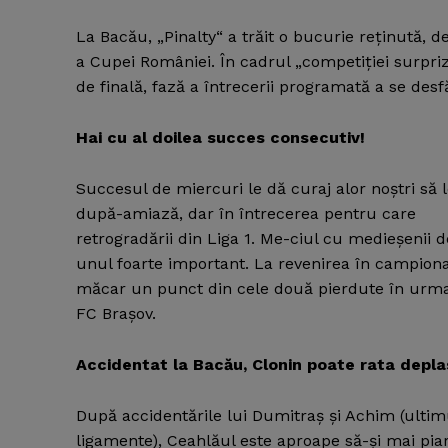
La Bacău, „Pinalty“ a trăit o bucurie reţinută, de
a Cupei României. În cadrul „competiţiei surpriz
de finală, fază a întrecerii programată a se desf
Hai cu al doilea succes consecutiv!
Succesul de miercuri le dă curaj alor noştri să 
după-amiază, dar în întrecerea pentru care ş
retrogradării din Liga 1. Me-ciul cu medieşenii d
unul foarte important. La revenirea în campiona
măcar un punct din cele două pierdute în urma
FC Braşov.
Accidentat la Bacău, Clonin poate rata depl
După accidentările lui Dumitraş şi Achim (ultim
ligamente), Ceahlăul este aproape să-şi mai pia