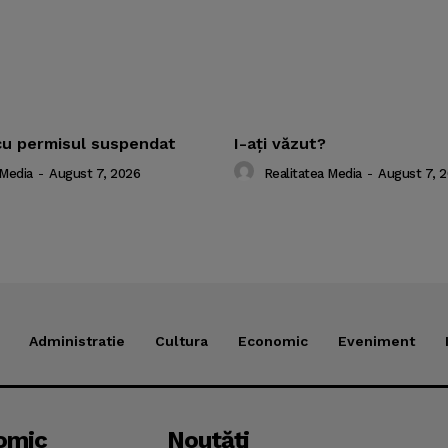
cu permisul suspendat
I-aţi văzut?
 Media
-
August 7, 2026
Realitatea Media
-
August 7, 
Administratie
Cultura
Economic
Eveniment
omic
Noutăţi