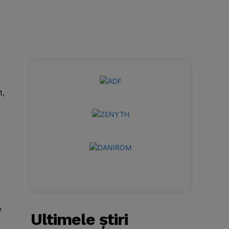
1,
e
Ultimele ştiri