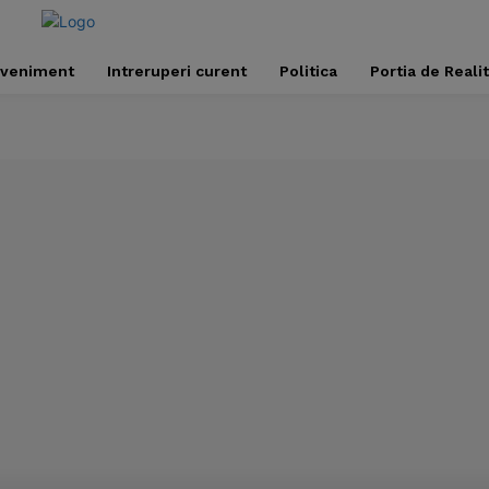
veniment
Intreruperi curent
Politica
Portia de Reali