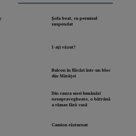
ă
Şofa beat, cu permisul
r
suspendat
I-aţi văzut?
Balcon în flăcări într-un bloc
din Mărăţei
Din cauza unei lumânări
nesupravegheate, o bătrână
a rămas fără casă
Camion răsturnat