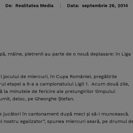
De:
Realitatea Media
Data:
septembrie 26, 2014
ă, mâine, pietrenii au parte de o nouă deplasare: în Liga 
l jocului de miercuri, în Cupa României, pregătirile
l etapei a 9-a a campionatului Ligii 1. Acum două zile,
 la minutele de fericire ale prelungirilor timpului
ţumit, deloc, pe Gheorghe Ştefan.
e jucători în cantonament după meci şi să-i muncească.
ul nostru egalizator“, spunea miercuri seară, pe drumul d