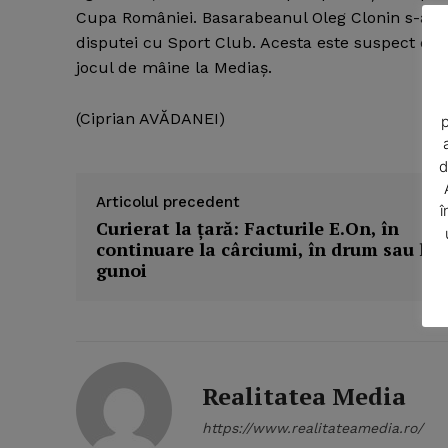
Cupa României. Basarabeanul Oleg Clonin s-a ac
disputei cu Sport Club. Acesta este suspect de 
jocul de mâine la Mediaş.
(Ciprian AVĂDANEI)
p
d
Articolul precedent
î
Curierat la ţară: Facturile E.On, în
continuare la cârciumi, în drum sau la
gunoi
Realitatea Media
https://www.realitateamedia.ro/