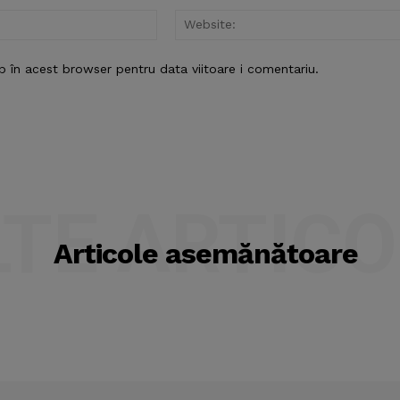
Email:*
b în acest browser pentru data viitoare i comentariu.
LTE ARTICO
Articole asemănătoare