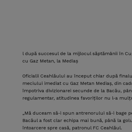
l după succesul de la mijlocul săptămânii în Cup
cu Gaz Metan, la Mediaş
Oficialii Ceahlăului au început chiar după finalu
meciului imediat cu Gaz Metan Mediaş, din cadru
împotriva divizionarei secunde de la Bacău, până
regulamentar, atitudinea favoriţilor nu l-a mul
„Mă duceam să-i spun antrenorului să-i bage p
Bacăul a fost clar echipa mai bună, până la gol
întoarcere spre casă, patronul FC Ceahlăul.