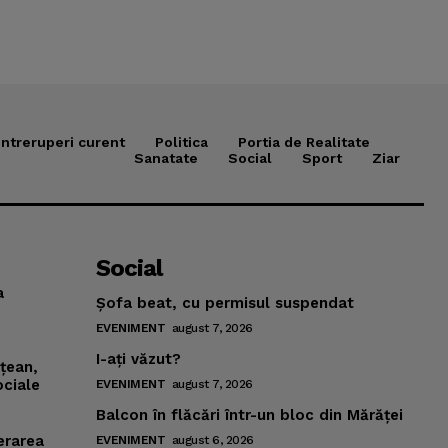
Intreruperi curent
Politica
Portia de Realitate
Sanatate
Social
Sport
Ziar
Social
a
Şofa beat, cu permisul suspendat
EVENIMENT
august 7, 2026
I-aţi văzut?
mţean,
ociale
EVENIMENT
august 7, 2026
Balcon în flăcări într-un bloc din Mărăţei
erarea
EVENIMENT
august 6, 2026