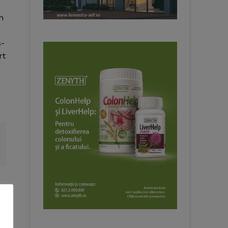
n
s-
rt