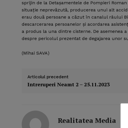
sprijin de la Detaşamentele de Pompieri Roman ş
situaţie neprevăzută, producerea unui alt acci
erau două persoane a căzut în canalul râului B
descarcerarea persoanelor şi acordarea asistenţ
a produs la una dintre cisterne. De asemenea a 
despre pericolul prezentat de degajarea unor s
(Mihai SAVA)
Articolul precedent
Intreruperi Neamt 2 – 25.11.2023
News 
Magazin
Realitatea Media