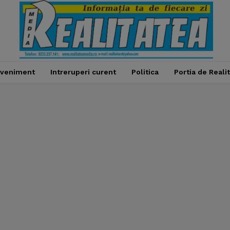
veniment
Intreruperi curent
Politica
Portia de Reali