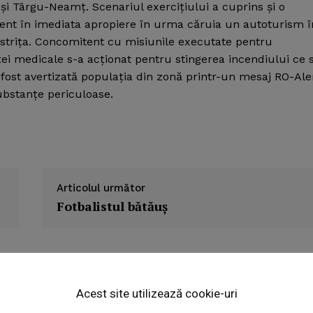
i Târgu-Neamţ. Scenariul exerciţiului a cuprins şi o
dent în imediata apropiere în urma căruia un autoturism î
istriţa. Concomitent cu misiunile executate pentru
ei medicale s-a acţionat pentru stingerea incendiului ce 
fost avertizată populaţia din zonă printr-un mesaj RO-Ale
ubstanţe periculoase.
Articolul următor
Fotbalistul bătăuş
Week
e PRO
Acest site utilizează cookie-uri