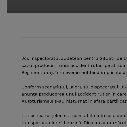
Joi, Inspectoratul Judeţean pentru Situaţii de 
cazul producerii unui accident rutier pe strad
Regimentului), înm eveniment fiind implicate d
Conform scenariului, la ora 10, dispeceratul IJS
anunţa producerea unui accident rutier în care
Autoturismele s-au răsturnat în afara părţii ca
La sosirea forţelor, s-a constatat că în cele do
transportau clor şi benzină. Din cauza numărului