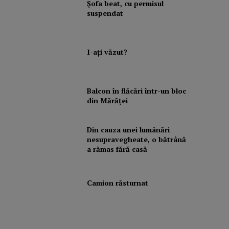
Şofa beat, cu permisul
suspendat
I-aţi văzut?
Balcon în flăcări într-un bloc
din Mărăţei
Din cauza unei lumânări
nesupravegheate, o bătrână
a rămas fără casă
Camion răsturnat