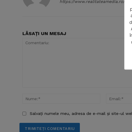
https://www.realitateamedia.ro/
p
d
LĂSAȚI UN MESAJ
î
SUBSCRIB
Comentariu:
Nume:*
Salvați numele meu, adresa de e-mail și site-ul we