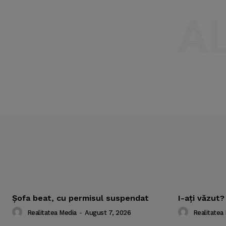
A
Şofa beat, cu permisul suspendat
I-aţi văzut?
Realitatea Media
-
August 7, 2026
Realitatea