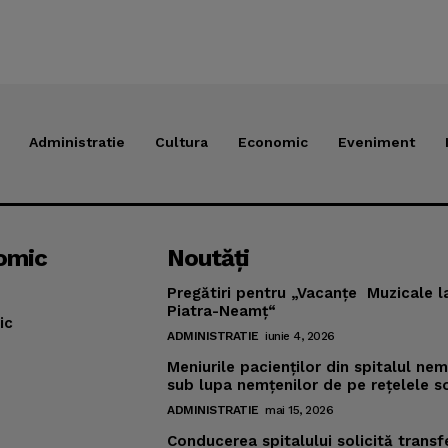
Administratie
Cultura
Economic
Eveniment
omic
Noutăţi
Pregătiri pentru „Vacanţe Muzicale l
Piatra-Neamţ“
ic
ADMINISTRATIE
iunie 4, 2026
Meniurile pacienţilor din spitalul ne
sub lupa nemţenilor de pe reţelele s
ADMINISTRATIE
mai 15, 2026
Conducerea spitalului solicită transf