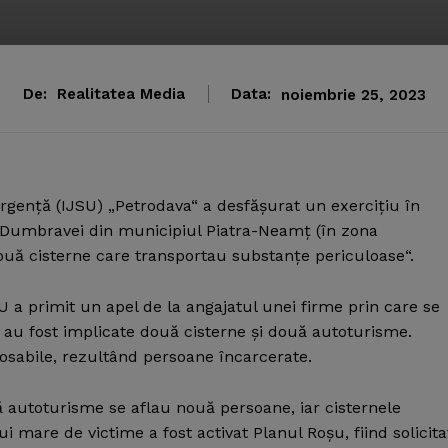
De:
Realitatea Media
Data:
noiembrie 25, 2023
Urgenţă (IJSU) „Petrodava“ a desfăşurat un exerciţiu în
a Dumbravei din municipiul Piatra-Neamţ (în zona
ouă cisterne care transportau substanţe periculoase“.
U a primit un apel de la angajatul unei firme prin care se
 au fost implicate două cisterne şi două autoturisme.
rosabile, rezultând persoane încarcerate.
uă autoturisme se aflau nouă persoane, iar cisternele
 mare de victime a fost activat Planul Roşu, fiind solicita