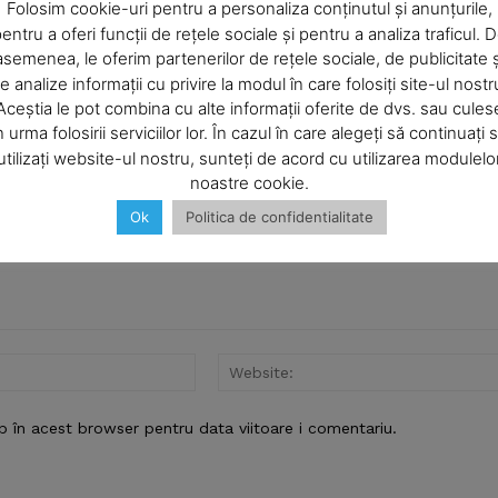
Company
Folosim cookie-uri pentru a personaliza conținutul și anunțurile,
entru a oferi funcții de rețele sociale și pentru a analiza traficul. 
asemenea, le oferim partenerilor de rețele sociale, de publicitate ș
About
e analize informații cu privire la modul în care folosiți site-ul nostr
Contact us
Aceștia le pot combina cu alte informații oferite de dvs. sau cules
Subscription Plans
n urma folosirii serviciilor lor. În cazul în care alegeți să continuați 
utilizați website-ul nostru, sunteți de acord cu utilizarea modulelo
My account
noastre cookie.
Ok
Politica de confidentialitate
E NOW
Email:*
b în acest browser pentru data viitoare i comentariu.