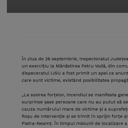
În ziua de 26 septembrie, Inspectoratul Judeţea
un exerciţiu la Mănăstirea Petru Vodă, din com
dispeceratul IJSU a fost primit un apel ce anunţ
care sunt victime, existând posibilitatea propagăr
„La sosirea forţelor, incendiul se manifesta genera
surprinse şase persoane care nu au putut să se 
cauza numărului mare de victime şi a suprafeţe
Roşu de Intervenţie şi se trimit în sprijin forţ
Piatra-Neamţ. În timpul misiunii de localizare a 