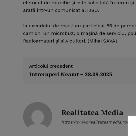
element de muniţie şi este solicitată în teren ş
arată într-un comunicat al IJSU.
la execriciul de marţi au participat 85 de pompi
camion, un microbuz, o maşină de serviciu, poli
Radioamatori şi silvicultori. (Mihai SAVA)
Articolul precedent
Intreruperi Neamt – 28.09.2023
Realitatea Media
News 
https://www.realitateamedia.ro/
Magazin