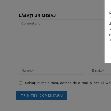
p
LĂSAȚI UN MESAJ
d
î
SUBSCRIB
Comentariu:
Nume:*
Salvați numele meu, adresa de e-mail și site-ul we