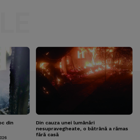
LE
oc din
Din cauza unei lumânări
nesupravegheate, o bătrână a rămas
fără casă
2026