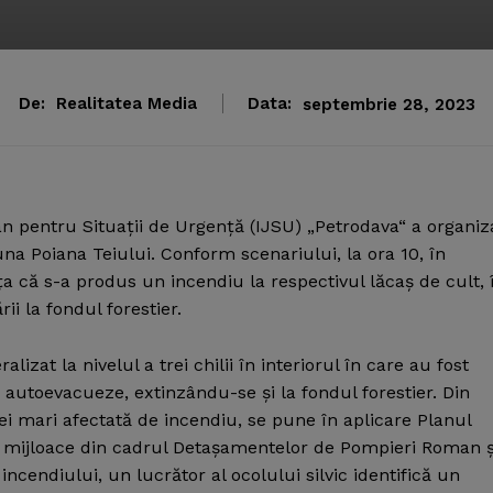
De:
Realitatea Media
Data:
septembrie 28, 2023
n pentru Situaţii de Urgenţă (IJSU) „Petrodava“ a organiz
una Poiana Teiului.
Conform scenariului, la ora 10, în
a că s-a produs un incendiu la respectivul lăcaş de cult, 
ii la fondul forestier.
lizat la nivelul a trei chilii în interiorul în care au fost
autoevacueze, extinzându-se şi la fondul forestier. Din
i mari afectată de incendiu, se pune în aplicare Planul
e şi mijloace din cadrul Detaşamentelor de Pompieri Roman ş
incendiului, un lucrător al ocolului silvic identifică un