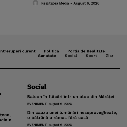
Realitatea Media
-
August 6, 2026
Intreruperi curent
Politica
Portia de Realitate
Sanatate
Social
Sport
Ziar
Social
a
Balcon în flăcări într-un bloc din Mărăţei
EVENIMENT
august 6, 2026
Din cauza unei lumânări nesupravegheate,
mţean,
o bătrână a rămas fără casă
ociale
EVENIMENT
august 6, 2026