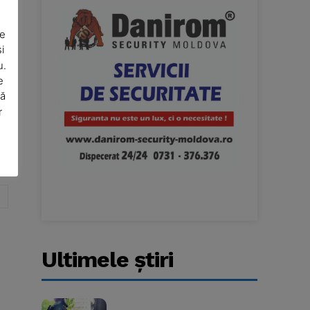
De
i
u.
e
să
r
Website:
Ultimele ştiri