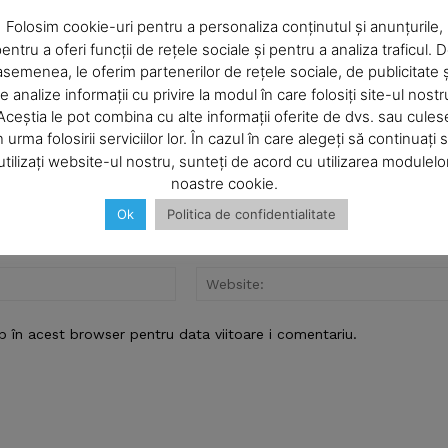
Company
Folosim cookie-uri pentru a personaliza conținutul și anunțurile,
entru a oferi funcții de rețele sociale și pentru a analiza traficul. 
asemenea, le oferim partenerilor de rețele sociale, de publicitate ș
About
e analize informații cu privire la modul în care folosiți site-ul nostr
Contact us
Aceștia le pot combina cu alte informații oferite de dvs. sau cules
Subscription Plans
n urma folosirii serviciilor lor. În cazul în care alegeți să continuați 
utilizați website-ul nostru, sunteți de acord cu utilizarea modulelo
My account
noastre cookie.
Ok
Politica de confidentialitate
E NOW
Email:*
b în acest browser pentru data viitoare i comentariu.