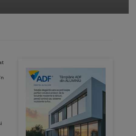
at
în
i