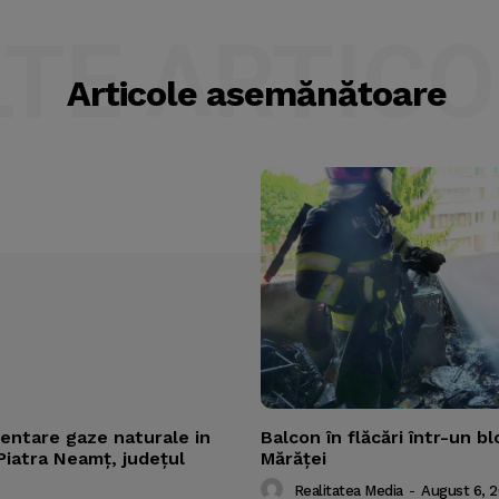
LTE ARTICO
Articole asemănătoare
mentare gaze naturale in
Balcon în flăcări într-un bl
Piatra Neamț, județul
Mărăţei
Realitatea Media
-
August 6, 