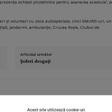
i prezenţa echipei pirotehnice pentru asanarea acestuia“, s
eri şi voluntari cu zece autospeciale, cinci SMURD-uri, un
ţişti, jandarmi, ambulanţe, Crucea Roşie, Clubul de
Articolul următor
Şoferi drogaţi
Week
e PRO
Acest site utilizează cookie-uri