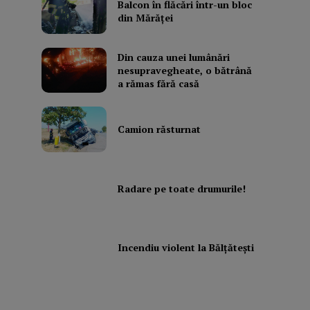
Balcon în flăcări într-un bloc
din Mărăţei
Din cauza unei lumânări
nesupravegheate, o bătrână
a rămas fără casă
Camion răsturnat
Radare pe toate drumurile!
Incendiu violent la Bălţăteşti