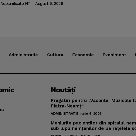
 Neplanificate NT
-
August 6, 2026
Administratie
Cultura
Economic
Eveniment
omic
Noutăţi
Pregătiri pentru „Vacanţe Muzicale l
Piatra-Neamţ“
ic
ADMINISTRATIE
iunie 4, 2026
Meniurile pacienţilor din spitalul ne
sub lupa nemţenilor de pe reţelele s