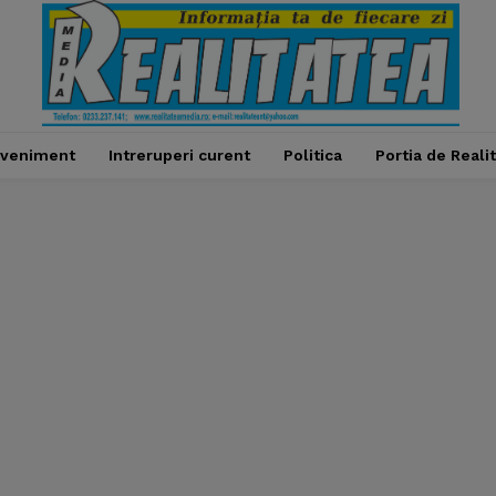
veniment
Intreruperi curent
Politica
Portia de Reali